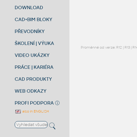
DOWNLOAD
CAD+BIM BLOKY
PŘEVODNÍKY
ŠKOLENÍ | VÝUKA
Proměnné od verze:
R12
|
R13
|
R1
VIDEO UKÁZKY
PRÁCE | KARIÉRA
CAD PRODUKTY
WEB ODKAZY
PROFI PODPORA
ⓘ
also in ENGLISH