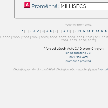
Proměnná:
Všechny proměnné:
*
|
_
|
2
|
3
|
A
|
B
|
C
|
D
|
E
|
F
|
G
|
H
|
I
|
L
|
M
|
N
|
O
|
P
|
Q
|
R
|
S
4
|
2000
|
2000i
|
2002
|
2004
|
2005
|
2006
|
2007
|
2008
|
2009
|
2010
|
2011
|
201
2024
|
2025
|
2026
|
2027
|
Přehled všech AutoCAD proměnných
-
jen neobsažené v LT
jen v Mac verzi
proměnné prostředí
Chybějící proměnná AutoCADu? Chybějící nebo nesprávný popis?
Kontak