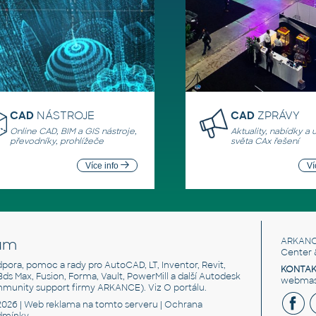
CAD
NÁSTROJE
CAD
ZPRÁVY
Online CAD, BIM a GIS nástroje,
Aktuality, nabídky a 
převodníky, prohlížeče
světa CAx řešení
Více info
Ví
um
ARKANC
Center 
odpora, pomoc a rady pro AutoCAD, LT, Inventor, Revit,
KONTAK
 3ds Max, Fusion, Forma, Vault, PowerMill a další Autodesk
webmast
mmunity support firmy ARKANCE). Viz
O portálu
.
2026 |
Web reklama
na tomto serveru |
Ochrana