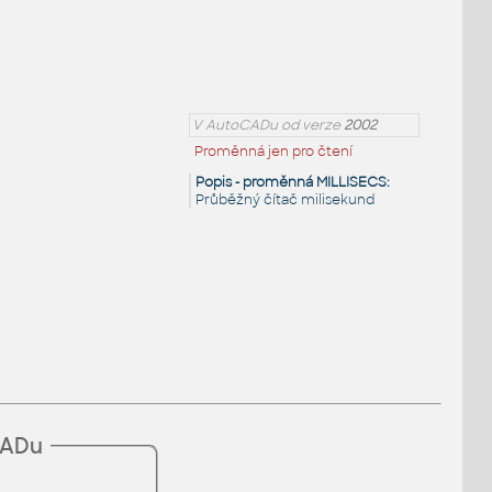
V AutoCADu od verze
2002
Proměnná jen pro čtení
Popis - proměnná MILLISECS:
Průběžný čítač milisekund
CADu