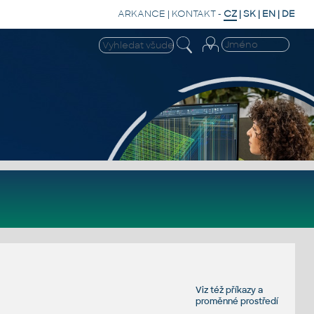
ARKANCE
|
KONTAKT
-
CZ
|
SK
|
EN
|
DE
Viz též
příkazy
a
proměnné prostředí