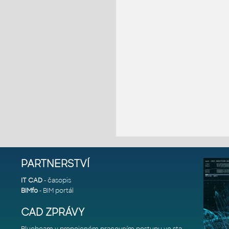
PARTNERSTVÍ
IT CAD
- časopis
BIMfo
- BIM portál
CAD ZPRÁVY