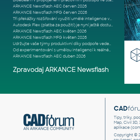
Bluebeam v propojeném pracovním postupu ve stavebnictví: Proč je int
ARKANCE Newsflash AEC červen 2026
ARKANCE Newsflash MFG červen 2026
Tři překážky rozšiřování využití umělé inteligence ve stavebním prům
Autodesk Flex (platba za použití) je nyní ještě dostupnější
ARKANCE Newsflash AEC květen 2026
ARKANCE Newsflash MFG květen 2026
Udržujte vaše týmy produktivní díky podpoře vedené odborníky
Od experimentování s umělou inteligencí k reálnému dopadu na podniká
ARKANCE Newsflash AEC duben 2026
Zpravodaj ARKANCE Newsflash
CAD
fór
Tipy, triky, p
Map, Civil 3D,
aplikace (co
Copyright © 