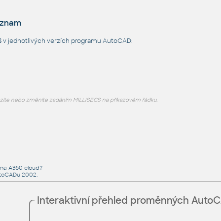
eznam
S
v jednotlivých verzích programu AutoCAD:
zíte nebo změníte zadáním MILLISECS na příkazovém řádku.
 na A360 cloud?
toCADu 2002.
Interaktivní přehled proměnných Auto