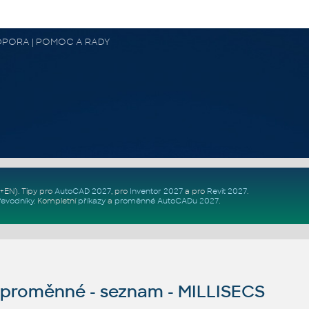
 PODPORA | POMOC A RADY
Z+EN)
. Tipy pro
AutoCAD 2027
, pro
Inventor 2027
a pro
Revit 2027
.
řevodníky
.
Kompletní
příkazy
a
proměnné AutoCADu 2027
.
proměnné - seznam - MILLISECS