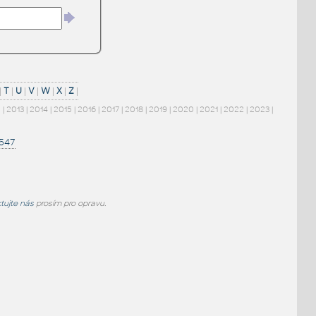
|
T
|
U
|
V
|
W
|
X
|
Z
|
2
|
2013
|
2014
|
2015
|
2016
|
2017
|
2018
|
2019
|
2020
|
2021
|
2022
|
2023
|
1547
tujte nás
prosím pro opravu.