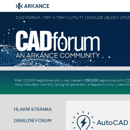
CAD FÓRUM - TIPY A TRIKY | UTILITY | DISKUZE | BLOKY |
Přes 123.000 registrovaných u nás, celkem
1.130.000
registrovaných (C
Nový
Kalkulátor nosníků
,
Spirograf generátor
a
Regresní křivky
v sekci
P
HLAVNÍ STRÁNKA
DISKUZNÍ FÓRUM
AutoCAD 