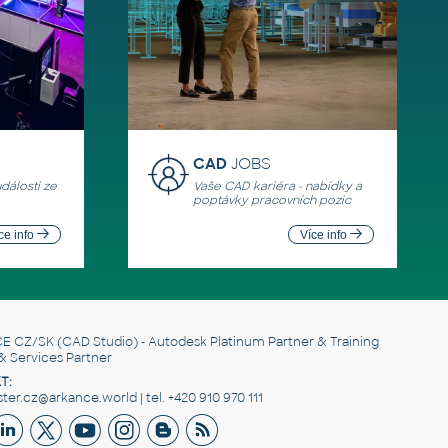
CAD
JOBS
události ze
Vaše CAD kariéra - nabídky a
poptávky pracovních pozic
ce info
Více info
E CZ/SK
(CAD Studio) - Autodesk Platinum Partner & Training
& Services Partner
T:
er.cz@arkance.world | tel. +420 910 970 111