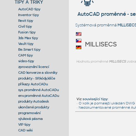
TIPY A TRIKY
AutoCAD tipy
AutoCAD proměnné - s
Inventor tipy
Revit tipy
Systémová proměnná
MILLISEC
Civil tipy
Fusion tipy
3ds Max tipy
MILLISECS
Vault tipy
Be.Smart tipy
CAM tipy
video-tipy
Hodnotu proměnné
MILLISECS
zobra
zprovoznění licencí
CAD konverze a slovníky
produkty - SP,kódy,klíče
příkazy AutoCADu
sys.proměnné AutoCADu
env.proměnné AutoCADu
Viz
související tipy
:
produkty Autodesk
•
O kolik je pomalejší ukládání DWG
ukončené produkty
•
Nedokumentované proměnné Au
programování
výuková pásma
VIP tipy
CAD wiki