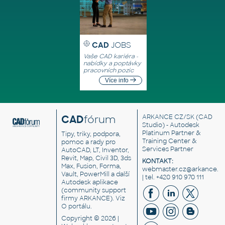
CAD
JOBS
Vaše CAD kariéra -
nabídky a poptávky
pracovních pozic
Více info
CAD
fórum
ARKANCE CZ/SK
(CAD
Studio) - Autodesk
Platinum Partner &
Tipy, triky, podpora,
Training Center &
pomoc a rady pro
Services Partner
AutoCAD, LT, Inventor,
Revit, Map, Civil 3D, 3ds
KONTAKT:
Max, Fusion, Forma,
webmaster.cz@arkance.w
Vault, PowerMill a další
| tel. +420 910 970 111
Autodesk aplikace
(community support
firmy ARKANCE). Viz
O portálu
.
Copyright © 2026 |