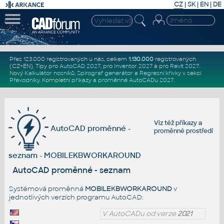
CZ
|
SK
|
EN
|
DE
Přes 123.000 registrovaných u nás, celkem
1.130.000
registrovaných
(CZ+EN)
. Tipy pro
AutoCAD 2027
, pro
Inventor 2027
a pro
Revit 2027
.
Nový
Kalkulátor nosníků
,
Spirograf generátor
a
Regresní křivky
v sekci
Převodníky
.
Kompletní
příkazy
a
proměnné AutoCADu 2027
.
Viz též
příkazy
a
AutoCAD proměnné -
proměnné prostředí
seznam - MOBILEKBWORKAROUND
AutoCAD proměnné - seznam
Systémová proměnná
MOBILEKBWORKAROUND
v
jednotlivých verzích programu AutoCAD:
V AutoCADu od verze
2021