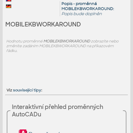
Popis - proměnná
MOBILEKBWORKAROUND:
Popis bude doplněn
MOBILEKBWORKAROUND
Hodnotu proměnné
MOBILEKBWORKAROUND
zobrazíte nebo
změníte zadáním MOBILEKBWORKAROUND na příkazovém
řádku.
Viz
související tipy
:
Interaktivní přehled proměnných
AutoCADu