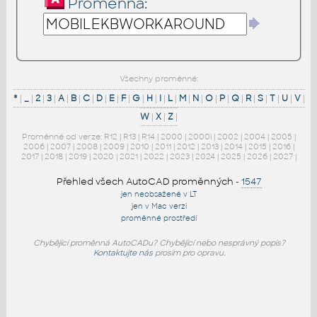
Proměnná:
Všechny proměnné:
*
|
_
|
2
|
3
|
A
|
B
|
C
|
D
|
E
|
F
|
G
|
H
|
I
|
L
|
M
|
N
|
O
|
P
|
Q
|
R
|
S
|
T
|
U
|
V
|
W
|
X
|
Z
|
Proměnné od verze:
R12
|
R13
|
R14
|
2000
|
2000i
|
2002
|
2004
|
2005
|
2006
|
2007
|
2008
|
2009
|
2010
|
2011
|
2012
|
2013
|
2014
|
2015
|
2016
|
2017
|
2018
|
2019
|
2020
|
2021
|
2022
|
2023
|
2024
|
2025
|
2026
|
2027
|
Přehled všech AutoCAD proměnných
-
1547
jen neobsažené v LT
jen v Mac verzi
proměnné prostředí
Chybějící proměnná AutoCADu? Chybějící nebo nesprávný popis?
Kontaktujte nás
prosím pro opravu.