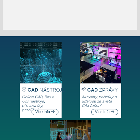
CAD
NÁSTROJE
CAD
ZPRÁVY
Online CAD, BIM a
Aktuality, nabídky a
GIS nástroje,
události ze světa
převodníky,
CAx řešení
prohlížeče
Více info
Více info