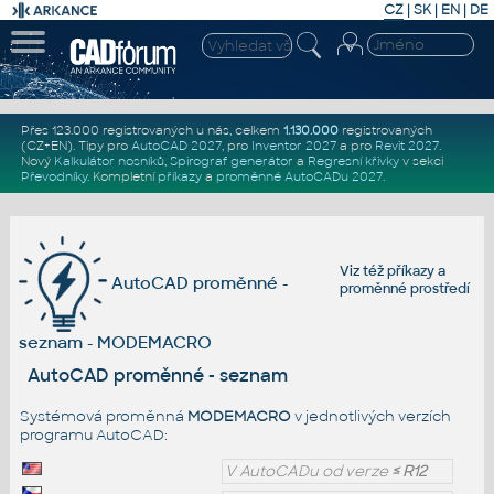
CZ
|
SK
|
EN
|
DE
Přes 123.000 registrovaných u nás, celkem
1.130.000
registrovaných
(CZ+EN)
. Tipy pro
AutoCAD 2027
, pro
Inventor 2027
a pro
Revit 2027
.
Nový
Kalkulátor nosníků
,
Spirograf generátor
a
Regresní křivky
v sekci
Převodníky
.
Kompletní
příkazy
a
proměnné AutoCADu 2027
.
Viz též
příkazy
a
AutoCAD proměnné -
proměnné prostředí
seznam - MODEMACRO
AutoCAD proměnné - seznam
Systémová proměnná
MODEMACRO
v jednotlivých verzích
programu AutoCAD:
V AutoCADu od verze
≤ R12