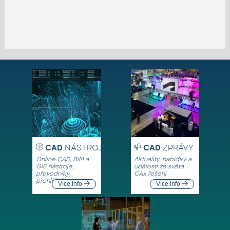
CAD
NÁSTROJE
CAD
ZPRÁVY
Online CAD, BIM a
Aktuality, nabídky a
GIS nástroje,
události ze světa
převodníky,
CAx řešení
prohlížeče
Více info
Více info