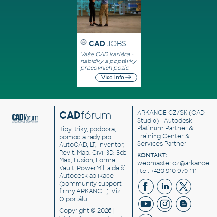
CAD
JOBS
Vaše CAD kariéra -
nabídky a poptávky
pracovních pozic
Více info
CAD
fórum
ARKANCE CZ/SK
(CAD
Studio) - Autodesk
Platinum Partner &
Tipy, triky, podpora,
Training Center &
pomoc a rady pro
Services Partner
AutoCAD, LT, Inventor,
Revit, Map, Civil 3D, 3ds
KONTAKT:
Max, Fusion, Forma,
webmaster.cz@arkance.w
Vault, PowerMill a další
| tel. +420 910 970 111
Autodesk aplikace
(community support
firmy ARKANCE). Viz
O portálu
.
Copyright © 2026 |