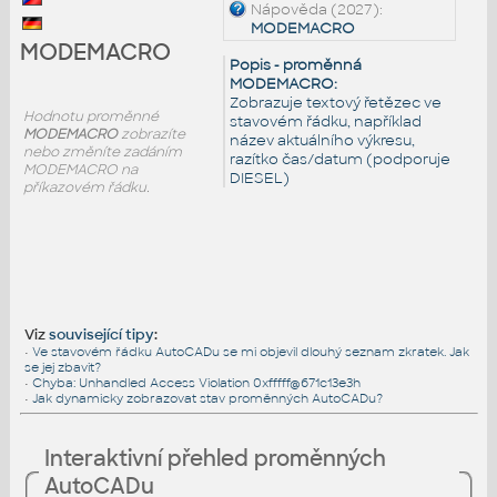
Nápověda (2027):
MODEMACRO
MODEMACRO
Popis - proměnná
MODEMACRO:
Zobrazuje textový řetězec ve
Hodnotu proměnné
stavovém řádku, například
MODEMACRO
zobrazíte
název aktuálního výkresu,
nebo změníte zadáním
razítko čas/datum (podporuje
MODEMACRO na
DIESEL)
příkazovém řádku.
Viz
související tipy
:
•
Ve stavovém řádku AutoCADu se mi objevil dlouhý seznam zkratek. Jak
se jej zbavit?
•
Chyba: Unhandled Access Violation 0xfffff@671c13e3h
•
Jak dynamicky zobrazovat stav proměnných AutoCADu?
Interaktivní přehled proměnných
AutoCADu