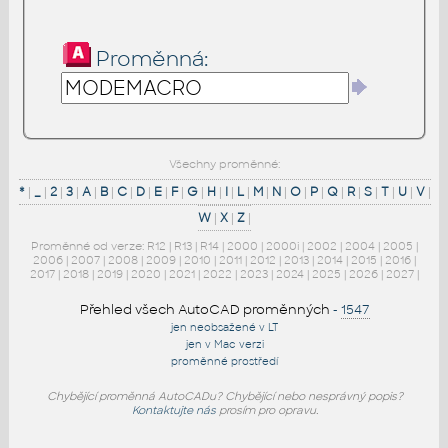
Proměnná:
Všechny proměnné:
*
|
_
|
2
|
3
|
A
|
B
|
C
|
D
|
E
|
F
|
G
|
H
|
I
|
L
|
M
|
N
|
O
|
P
|
Q
|
R
|
S
|
T
|
U
|
V
|
W
|
X
|
Z
|
Proměnné od verze:
R12
|
R13
|
R14
|
2000
|
2000i
|
2002
|
2004
|
2005
|
2006
|
2007
|
2008
|
2009
|
2010
|
2011
|
2012
|
2013
|
2014
|
2015
|
2016
|
2017
|
2018
|
2019
|
2020
|
2021
|
2022
|
2023
|
2024
|
2025
|
2026
|
2027
|
Přehled všech AutoCAD proměnných
-
1547
jen neobsažené v LT
jen v Mac verzi
proměnné prostředí
Chybějící proměnná AutoCADu? Chybějící nebo nesprávný popis?
Kontaktujte nás
prosím pro opravu.