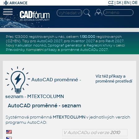
CZ
|
SK
|
EN
|
DE
Přes 123.000 registrovaných u nás, celkem
1.130.000
registrovaných
(CZ+EN)
. Tipy pro
AutoCAD 2027
, pro
Inventor 2027
a pro
Revit 2027
.
Nový
Kalkulátor nosníků
,
Spirograf generátor
a
Regresní křivky
v sekci
Převodníky
.
Kompletní
příkazy
a
proměnné AutoCADu 2027
.
Viz též
příkazy
a
AutoCAD proměnné -
proměnné prostředí
seznam - MTEXTCOLUMN
AutoCAD proměnné - seznam
Systémová proměnná
MTEXTCOLUMN
v jednotlivých verzích
programu AutoCAD:
V AutoCADu od verze
2010