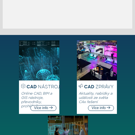
CAD
NÁSTROJE
CAD
ZPRÁVY
Online CAD, BIM a
Aktuality, nabídky a
GIS nástroje,
události ze světa
převodníky,
CAx řešení
prohlížeče
Více info
Více info