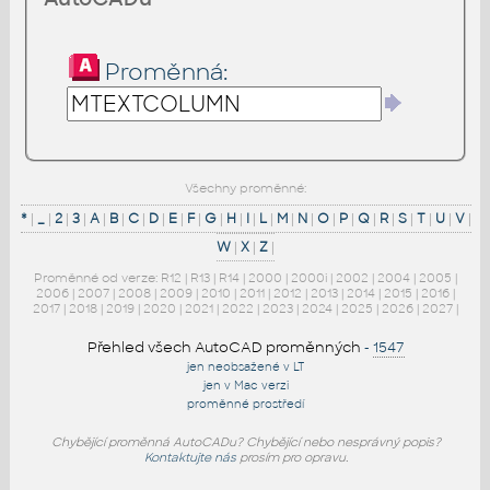
Proměnná:
Všechny proměnné:
*
|
_
|
2
|
3
|
A
|
B
|
C
|
D
|
E
|
F
|
G
|
H
|
I
|
L
|
M
|
N
|
O
|
P
|
Q
|
R
|
S
|
T
|
U
|
V
|
W
|
X
|
Z
|
Proměnné od verze:
R12
|
R13
|
R14
|
2000
|
2000i
|
2002
|
2004
|
2005
|
2006
|
2007
|
2008
|
2009
|
2010
|
2011
|
2012
|
2013
|
2014
|
2015
|
2016
|
2017
|
2018
|
2019
|
2020
|
2021
|
2022
|
2023
|
2024
|
2025
|
2026
|
2027
|
Přehled všech AutoCAD proměnných
-
1547
jen neobsažené v LT
jen v Mac verzi
proměnné prostředí
Chybějící proměnná AutoCADu? Chybějící nebo nesprávný popis?
Kontaktujte nás
prosím pro opravu.