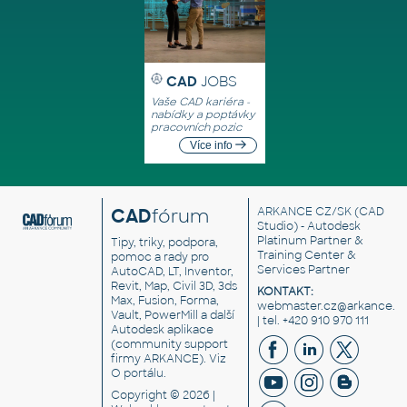
CAD
JOBS
Vaše CAD kariéra -
nabídky a poptávky
pracovních pozic
Více info
CAD
fórum
ARKANCE CZ/SK
(CAD
Studio) - Autodesk
Platinum Partner &
Tipy, triky, podpora,
Training Center &
pomoc a rady pro
Services Partner
AutoCAD, LT, Inventor,
Revit, Map, Civil 3D, 3ds
KONTAKT:
Max, Fusion, Forma,
webmaster.cz@arkance.w
Vault, PowerMill a další
| tel. +420 910 970 111
Autodesk aplikace
(community support
firmy ARKANCE). Viz
O portálu
.
Copyright © 2026 |