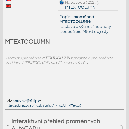
Nápověda (2027):
MTEXTCOLUMN
Popis - proměnná
MTEXTCOLUMN:
Nastavuje výchozí hodnoty
sloupců pro Mtext objekty
MTEXTCOLUMN
Hodnotu proměnné
MTEXTCOLUMN
zobrazíte nebo změníte
zadáním MTEXTCOLUMN na příkazovém řádku.
Viz
související tipy
:
•
Jak zobrazovat 4 uzly (grips) v rozích MTextu?
Interaktivní přehled proměnných
AutoCADu