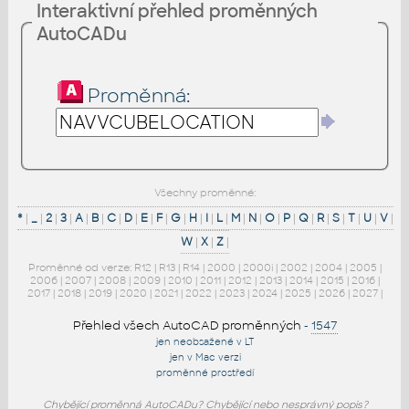
Interaktivní přehled proměnných
AutoCADu
Proměnná:
Všechny proměnné:
*
|
_
|
2
|
3
|
A
|
B
|
C
|
D
|
E
|
F
|
G
|
H
|
I
|
L
|
M
|
N
|
O
|
P
|
Q
|
R
|
S
|
T
|
U
|
V
|
W
|
X
|
Z
|
Proměnné od verze:
R12
|
R13
|
R14
|
2000
|
2000i
|
2002
|
2004
|
2005
|
2006
|
2007
|
2008
|
2009
|
2010
|
2011
|
2012
|
2013
|
2014
|
2015
|
2016
|
2017
|
2018
|
2019
|
2020
|
2021
|
2022
|
2023
|
2024
|
2025
|
2026
|
2027
|
Přehled všech AutoCAD proměnných
-
1547
jen neobsažené v LT
jen v Mac verzi
proměnné prostředí
Chybějící proměnná AutoCADu? Chybějící nebo nesprávný popis?