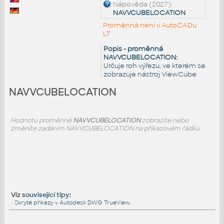
Nápověda (2027):
NAVVCUBELOCATION
Proměnná není v AutoCADu
LT
Popis - proměnná
NAVVCUBELOCATION:
Určuje roh výřezu, ve kterém se
zobrazuje nástroj ViewCube
NAVVCUBELOCATION
Hodnotu proměnné
NAVVCUBELOCATION
zobrazíte nebo
změníte zadáním NAVVCUBELOCATION na příkazovém řádku.
Viz
související tipy
:
•
Skryté příkazy v Autodesk DWG TrueView.