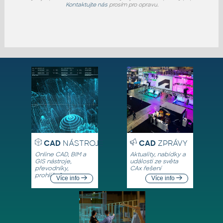
Kontaktujte nás
prosím pro opravu.
CAD
NÁSTROJE
CAD
ZPRÁVY
Online CAD, BIM a
Aktuality, nabídky a
GIS nástroje,
události ze světa
převodníky,
CAx řešení
prohlížeče
Více info
Více info