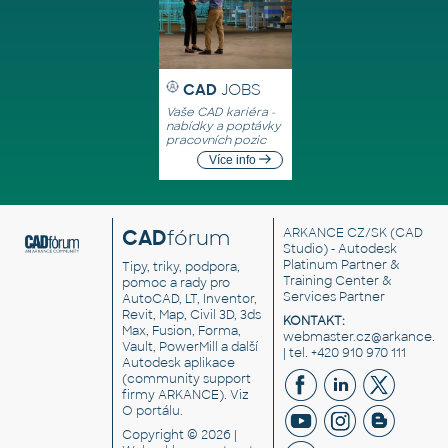
CAD
JOBS
Vaše CAD kariéra -
nabídky a poptávky
pracovních pozic
Více info
CAD
fórum
ARKANCE CZ/SK
(CAD
Studio) - Autodesk
Platinum Partner &
Tipy, triky, podpora,
Training Center &
pomoc a rady pro
Services Partner
AutoCAD, LT, Inventor,
Revit, Map, Civil 3D, 3ds
KONTAKT:
Max, Fusion, Forma,
webmaster.cz@arkance.w
Vault, PowerMill a další
| tel. +420 910 970 111
Autodesk aplikace
(community support
firmy ARKANCE). Viz
O portálu
.
Copyright © 2026 |