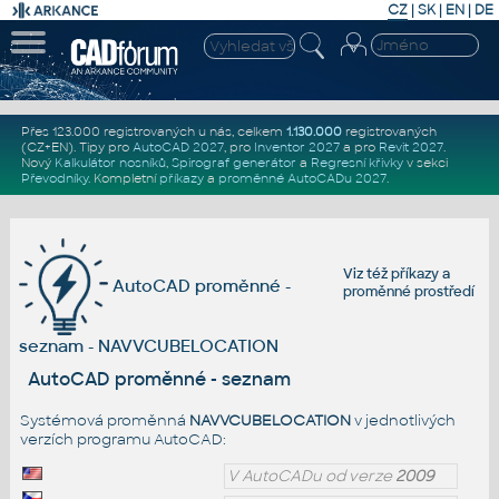
CZ
|
SK
|
EN
|
DE
Přes 123.000 registrovaných u nás, celkem
1.130.000
registrovaných
(CZ+EN)
. Tipy pro
AutoCAD 2027
, pro
Inventor 2027
a pro
Revit 2027
.
Nový
Kalkulátor nosníků
,
Spirograf generátor
a
Regresní křivky
v sekci
Převodníky
.
Kompletní
příkazy
a
proměnné AutoCADu 2027
.
Viz též
příkazy
a
AutoCAD proměnné -
proměnné prostředí
seznam - NAVVCUBELOCATION
AutoCAD proměnné - seznam
Systémová proměnná
NAVVCUBELOCATION
v jednotlivých
verzích programu AutoCAD:
V AutoCADu od verze
2009