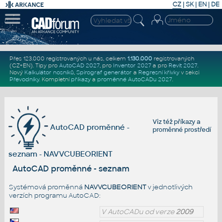
CZ
|
SK
|
EN
|
DE
Přes 123.000 registrovaných u nás, celkem
1.130.000
registrovaných
(CZ+EN)
. Tipy pro
AutoCAD 2027
, pro
Inventor 2027
a pro
Revit 2027
.
Nový
Kalkulátor nosníků
,
Spirograf generátor
a
Regresní křivky
v sekci
Převodníky
.
Kompletní
příkazy
a
proměnné AutoCADu 2027
.
Viz též
příkazy
a
AutoCAD proměnné -
proměnné prostředí
seznam - NAVVCUBEORIENT
AutoCAD proměnné - seznam
Systémová proměnná
NAVVCUBEORIENT
v jednotlivých
verzích programu AutoCAD:
V AutoCADu od verze
2009