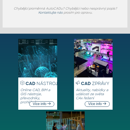
Chybějící proměnná AutoCADu? Chybějící nebo nesprávný popis?
Kontaktujte nás
prosím pro opravu.
CAD
NÁSTROJE
CAD
ZPRÁVY
Online CAD, BIM a
Aktuality, nabídky a
GIS nástroje,
události ze světa
převodníky,
CAx řešení
prohlížeče
Více info
Více info