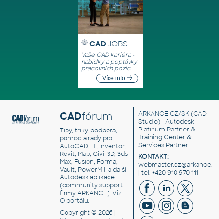
CAD
JOBS
Vaše CAD kariéra -
nabídky a poptávky
pracovních pozic
Více info
CAD
fórum
ARKANCE CZ/SK
(CAD
Studio) - Autodesk
Platinum Partner &
Tipy, triky, podpora,
Training Center &
pomoc a rady pro
Services Partner
AutoCAD, LT, Inventor,
Revit, Map, Civil 3D, 3ds
KONTAKT:
Max, Fusion, Forma,
webmaster.cz@arkance.w
Vault, PowerMill a další
| tel. +420 910 970 111
Autodesk aplikace
(community support
firmy ARKANCE). Viz
O portálu
.
Copyright © 2026 |