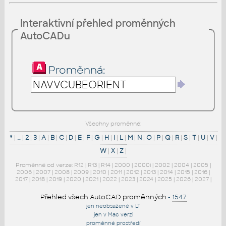
Interaktivní přehled proměnných
AutoCADu
Proměnná:
Všechny proměnné:
*
|
_
|
2
|
3
|
A
|
B
|
C
|
D
|
E
|
F
|
G
|
H
|
I
|
L
|
M
|
N
|
O
|
P
|
Q
|
R
|
S
|
T
|
U
|
V
|
W
|
X
|
Z
|
Proměnné od verze:
R12
|
R13
|
R14
|
2000
|
2000i
|
2002
|
2004
|
2005
|
2006
|
2007
|
2008
|
2009
|
2010
|
2011
|
2012
|
2013
|
2014
|
2015
|
2016
|
2017
|
2018
|
2019
|
2020
|
2021
|
2022
|
2023
|
2024
|
2025
|
2026
|
2027
|
Přehled všech AutoCAD proměnných
-
1547
jen neobsažené v LT
jen v Mac verzi
proměnné prostředí