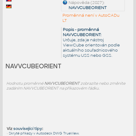
Nápověda (2027):
NAVVCUBEORIENT
Proměnná není v AutoCADu
LT
Popis - proměnná
NAVVCUBEORIENT:
Určuje, zda je nástroj
ViewCube orientován podle
aktuálního souřadnicového
systému USS nebo GSS.
NAVVCUBEORIENT
Hodnotu proměnné
NAVVCUBEORIENT
zobrazíte nebo změníte
zadáním NAVVCUBEORIENT na příkazovém řádku.
Viz
související tipy
:
•
Skryté příkazy v Autodesk DWG TrueView.