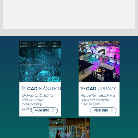
CAD
NÁSTROJE
CAD
ZPRÁVY
Online CAD, BIM a
Aktuality, nabídky a
GIS nástroje,
události ze světa
převodníky,
CAx řešení
prohlížeče
Více info
Více info