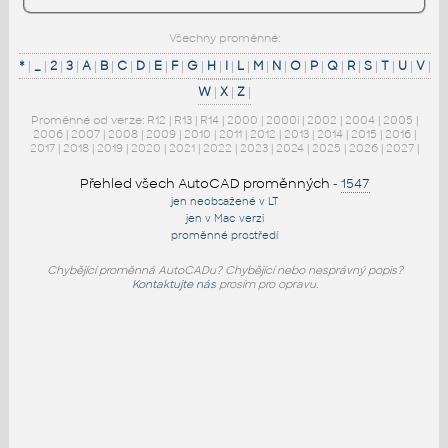
Všechny proměnné:
*
|
_
|
2
|
3
|
A
|
B
|
C
|
D
|
E
|
F
|
G
|
H
|
I
|
L
|
M
|
N
|
O
|
P
|
Q
|
R
|
S
|
T
|
U
|
V
|
W
|
X
|
Z
|
Proměnné od verze:
R12
|
R13
|
R14
|
2000
|
2000i
|
2002
|
2004
|
2005
|
2006
|
2007
|
2008
|
2009
|
2010
|
2011
|
2012
|
2013
|
2014
|
2015
|
2016
|
2017
|
2018
|
2019
|
2020
|
2021
|
2022
|
2023
|
2024
|
2025
|
2026
|
2027
|
Přehled všech AutoCAD proměnných
-
1547
jen neobsažené v LT
jen v Mac verzi
proměnné prostředí
Chybějící proměnná AutoCADu? Chybějící nebo nesprávný popis?
Kontaktujte nás
prosím pro opravu.