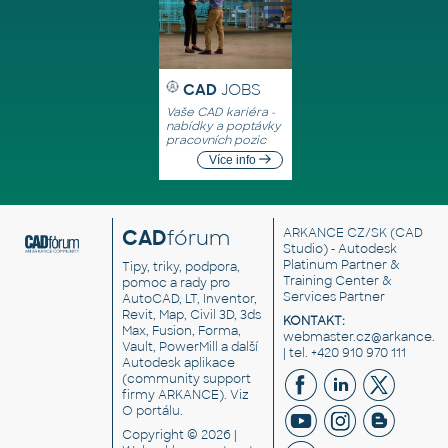
CAD
JOBS
Vaše CAD kariéra -
nabídky a poptávky
pracovních pozic
Více info
CAD
fórum
ARKANCE CZ/SK
(CAD
Studio) - Autodesk
Platinum Partner &
Tipy, triky, podpora,
Training Center &
pomoc a rady pro
Services Partner
AutoCAD, LT, Inventor,
Revit, Map, Civil 3D, 3ds
KONTAKT:
Max, Fusion, Forma,
webmaster.cz@arkance.w
Vault, PowerMill a další
| tel. +420 910 970 111
Autodesk aplikace
(community support
firmy ARKANCE). Viz
O portálu
.
Copyright © 2026 |