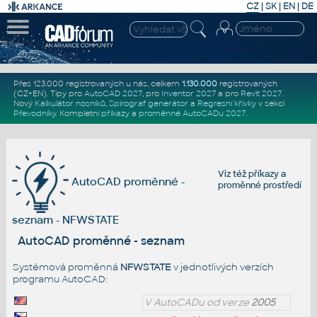
CZ
|
SK
|
EN
|
DE
Přes 123.000 registrovaných u nás, celkem
1.130.000
registrovaných
(CZ+EN)
. Tipy pro
AutoCAD 2027
, pro
Inventor 2027
a pro
Revit 2027
.
Nový
Kalkulátor nosníků
,
Spirograf generátor
a
Regresní křivky
v sekci
Převodníky
.
Kompletní
příkazy
a
proměnné AutoCADu 2027
.
Viz též
příkazy
a
AutoCAD proměnné -
proměnné prostředí
seznam - NFWSTATE
AutoCAD proměnné - seznam
Systémová proměnná
NFWSTATE
v jednotlivých verzích
programu AutoCAD:
V AutoCADu od verze
2005