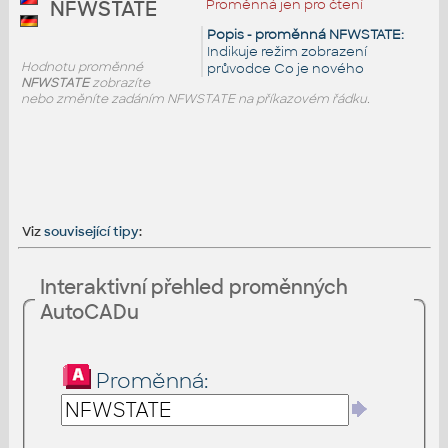
Proměnná jen pro čtení
NFWSTATE
Popis - proměnná NFWSTATE:
Indikuje režim zobrazení
Hodnotu proměnné
průvodce Co je nového
NFWSTATE
zobrazíte
nebo změníte zadáním NFWSTATE na příkazovém řádku.
Viz
související tipy
:
Interaktivní přehled proměnných
AutoCADu
Proměnná: