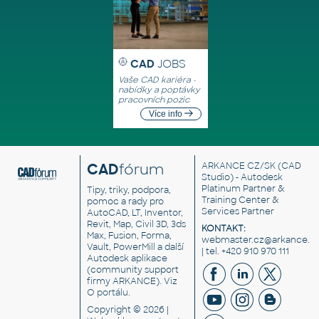
CAD
JOBS
Vaše CAD kariéra -
nabídky a poptávky
pracovních pozic
Více info
CAD
fórum
ARKANCE CZ/SK
(CAD
Studio) - Autodesk
Platinum Partner &
Tipy, triky, podpora,
Training Center &
pomoc a rady pro
Services Partner
AutoCAD, LT, Inventor,
Revit, Map, Civil 3D, 3ds
KONTAKT:
Max, Fusion, Forma,
webmaster.cz@arkance.w
Vault, PowerMill a další
| tel. +420 910 970 111
Autodesk aplikace
(community support
firmy ARKANCE). Viz
O portálu
.
Copyright © 2026 |