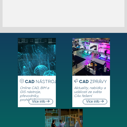
CAD
NÁSTROJE
CAD
ZPRÁVY
Online CAD, BIM a
Aktuality, nabídky a
GIS nástroje,
události ze světa
převodníky,
CAx řešení
prohlížeče
Více info
Více info