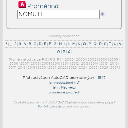
Proměnná:
Všechny proměnné:
*
|
_
|
2
|
3
|
A
|
B
|
C
|
D
|
E
|
F
|
G
|
H
|
I
|
L
|
M
|
N
|
O
|
P
|
Q
|
R
|
S
|
T
|
U
|
V
|
W
|
X
|
Z
|
Proměnné od verze:
R12
|
R13
|
R14
|
2000
|
2000i
|
2002
|
2004
|
2005
|
2006
|
2007
|
2008
|
2009
|
2010
|
2011
|
2012
|
2013
|
2014
|
2015
|
2016
|
2017
|
2018
|
2019
|
2020
|
2021
|
2022
|
2023
|
2024
|
2025
|
2026
|
2027
|
Přehled všech AutoCAD proměnných
-
1547
jen neobsažené v LT
jen v Mac verzi
proměnné prostředí
Chybějící proměnná AutoCADu? Chybějící nebo nesprávný popis?
Kontaktujte nás
prosím pro opravu.