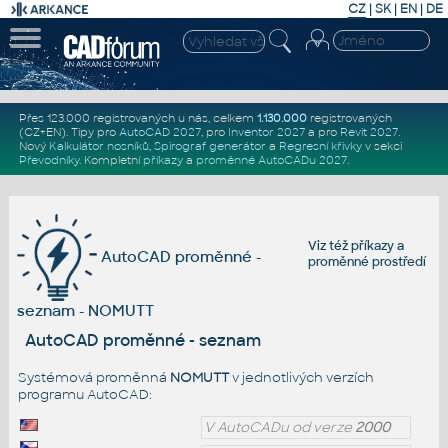
CZ
|
SK
|
EN
|
DE
Přes 123.000 registrovaných u nás, celkem
1.130.000
registrovaných
(CZ+EN)
. Tipy pro
AutoCAD 2027
, pro
Inventor 2027
a pro
Revit 2027
.
Nový
Kalkulátor nosníků
,
Spirograf generátor
a
Regresní křivky
v sekci
Převodníky
.
Kompletní
příkazy
a
proměnné AutoCADu 2027
.
Viz též
příkazy
a
AutoCAD proměnné -
proměnné prostředí
seznam - NOMUTT
AutoCAD proměnné - seznam
Systémová proměnná
NOMUTT
v jednotlivých verzích
programu AutoCAD:
V AutoCADu od verze
2000