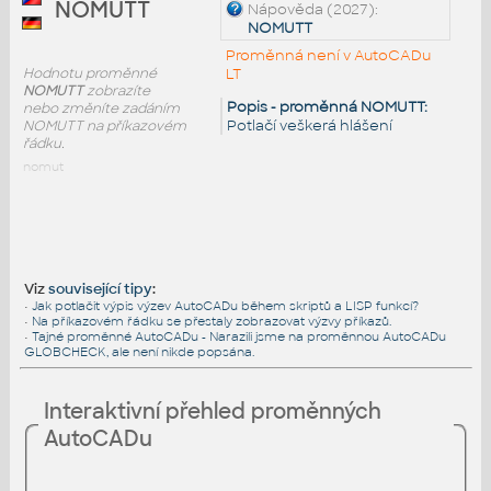
NOMUTT
Nápověda (2027):
NOMUTT
Proměnná není v AutoCADu
Hodnotu proměnné
LT
NOMUTT
zobrazíte
Popis - proměnná NOMUTT:
nebo změníte zadáním
Potlačí veškerá hlášení
NOMUTT na příkazovém
řádku.
nomut
Viz
související tipy
:
•
Jak potlačit výpis výzev AutoCADu během skriptů a LISP funkcí?
•
Na příkazovém řádku se přestaly zobrazovat výzvy příkazů.
•
Tajné proměnné AutoCADu - Narazili jsme na proměnnou AutoCADu
GLOBCHECK, ale není nikde popsána.
Interaktivní přehled proměnných
AutoCADu