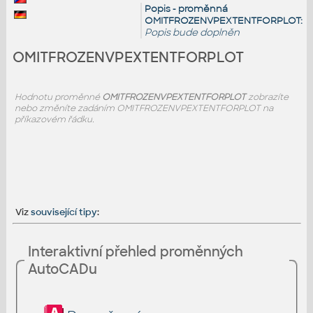
Popis - proměnná
OMITFROZENVPEXTENTFORPLOT:
Popis bude doplněn
OMITFROZENVPEXTENTFORPLOT
Hodnotu proměnné
OMITFROZENVPEXTENTFORPLOT
zobrazíte
nebo změníte zadáním OMITFROZENVPEXTENTFORPLOT na
příkazovém řádku.
Viz
související tipy
:
Interaktivní přehled proměnných
AutoCADu