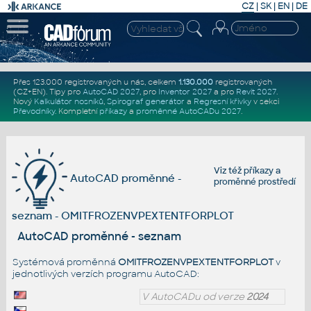
CZ
|
SK
|
EN
|
DE
Přes 123.000 registrovaných u nás, celkem
1.130.000
registrovaných
(CZ+EN)
. Tipy pro
AutoCAD 2027
, pro
Inventor 2027
a pro
Revit 2027
.
Nový
Kalkulátor nosníků
,
Spirograf generátor
a
Regresní křivky
v sekci
Převodníky
.
Kompletní
příkazy
a
proměnné AutoCADu 2027
.
Viz též
příkazy
a
AutoCAD proměnné -
proměnné prostředí
seznam - OMITFROZENVPEXTENTFORPLOT
AutoCAD proměnné - seznam
Systémová proměnná
OMITFROZENVPEXTENTFORPLOT
v
jednotlivých verzích programu AutoCAD:
V AutoCADu od verze
2024