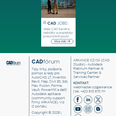
CAD
JOBS
Vaše CAD kariéra -
nabídky a poptávky
pracovních pozic
Více info
CAD
fórum
ARKANCE CZ/SK
(CAD
Studio) - Autodesk
Platinum Partner &
Tipy, triky, podpora,
Training Center &
pomoc a rady pro
Services Partner
AutoCAD, LT, Inventor,
Revit, Map, Civil 3D, 3ds
KONTAKT:
Max, Fusion, Forma,
webmaster.cz@arkance.w
Vault, PowerMill a další
| tel. +420 910 970 111
Autodesk aplikace
(community support
firmy ARKANCE). Viz
O portálu
.
Copyright © 2026 |