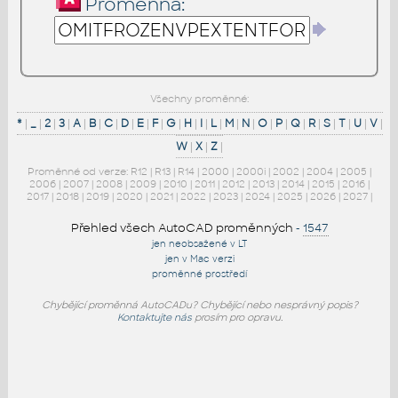
Proměnná:
Všechny proměnné:
*
|
_
|
2
|
3
|
A
|
B
|
C
|
D
|
E
|
F
|
G
|
H
|
I
|
L
|
M
|
N
|
O
|
P
|
Q
|
R
|
S
|
T
|
U
|
V
|
W
|
X
|
Z
|
Proměnné od verze:
R12
|
R13
|
R14
|
2000
|
2000i
|
2002
|
2004
|
2005
|
2006
|
2007
|
2008
|
2009
|
2010
|
2011
|
2012
|
2013
|
2014
|
2015
|
2016
|
2017
|
2018
|
2019
|
2020
|
2021
|
2022
|
2023
|
2024
|
2025
|
2026
|
2027
|
Přehled všech AutoCAD proměnných
-
1547
jen neobsažené v LT
jen v Mac verzi
proměnné prostředí
Chybějící proměnná AutoCADu? Chybějící nebo nesprávný popis?
Kontaktujte nás
prosím pro opravu.