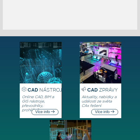
CAD
NÁSTROJE
CAD
ZPRÁVY
Online CAD, BIM a
Aktuality, nabídky a
GIS nástroje,
události ze světa
převodníky,
CAx řešení
prohlížeče
Více info
Více info