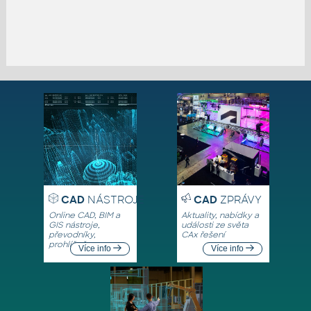
CAD
NÁSTROJE
CAD
ZPRÁVY
Online CAD, BIM a
Aktuality, nabídky a
GIS nástroje,
události ze světa
převodníky,
CAx řešení
prohlížeče
Více info
Více info