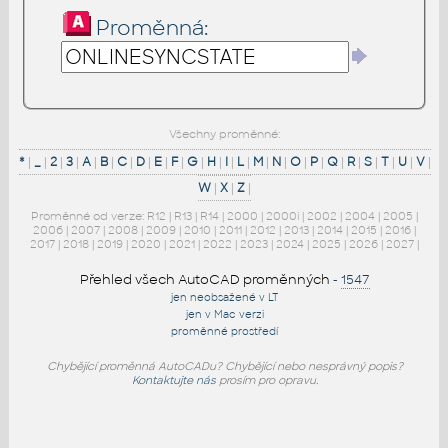
Proměnná:
Všechny proměnné:
*
|
_
|
2
|
3
|
A
|
B
|
C
|
D
|
E
|
F
|
G
|
H
|
I
|
L
|
M
|
N
|
O
|
P
|
Q
|
R
|
S
|
T
|
U
|
V
|
W
|
X
|
Z
|
Proměnné od verze:
R12
|
R13
|
R14
|
2000
|
2000i
|
2002
|
2004
|
2005
|
2006
|
2007
|
2008
|
2009
|
2010
|
2011
|
2012
|
2013
|
2014
|
2015
|
2016
|
2017
|
2018
|
2019
|
2020
|
2021
|
2022
|
2023
|
2024
|
2025
|
2026
|
2027
|
Přehled všech AutoCAD proměnných
-
1547
jen neobsažené v LT
jen v Mac verzi
proměnné prostředí
Chybějící proměnná AutoCADu? Chybějící nebo nesprávný popis?
Kontaktujte nás
prosím pro opravu.