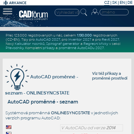
CZ
|
SK
|
EN
|
DE
Přes 123.000 registrovaných u nás, celkem
1.130.000
registrovaných
(CZ+EN)
. Tipy pro
AutoCAD 2027
, pro
Inventor 2027
a pro
Revit 2027
.
Nový
Kalkulátor nosníků
,
Spirograf generátor
a
Regresní křivky
v sekci
Převodníky
.
Kompletní
příkazy
a
proměnné AutoCADu 2027
.
Viz též
příkazy
a
AutoCAD proměnné -
proměnné prostředí
seznam - ONLINESYNCSTATE
AutoCAD proměnné - seznam
Systémová proměnná
ONLINESYNCSTATE
v jednotlivých
verzích programu AutoCAD:
V AutoCADu od verze
2014