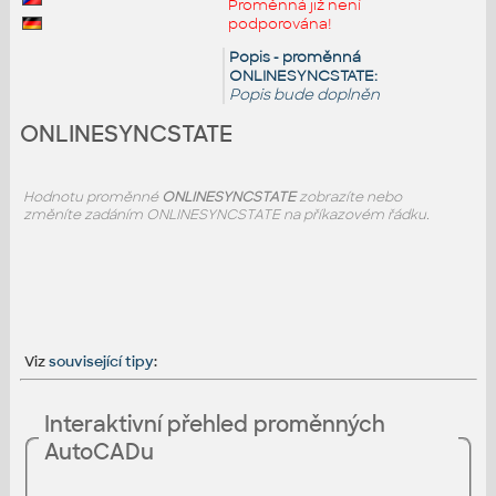
Proměnná již není
podporována!
Popis - proměnná
ONLINESYNCSTATE:
Popis bude doplněn
ONLINESYNCSTATE
Hodnotu proměnné
ONLINESYNCSTATE
zobrazíte nebo
změníte zadáním ONLINESYNCSTATE na příkazovém řádku.
Viz
související tipy
:
Interaktivní přehled proměnných
AutoCADu