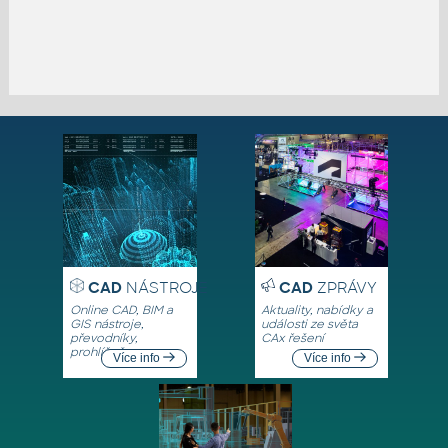
CAD
NÁSTROJE
CAD
ZPRÁVY
Online CAD, BIM a
Aktuality, nabídky a
GIS nástroje,
události ze světa
převodníky,
CAx řešení
prohlížeče
Více info
Více info