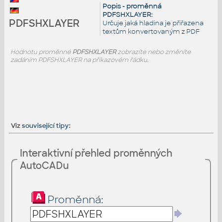
Popis - proměnná
PDFSHXLAYER:
PDFSHXLAYER
Určuje jaká hladina je přiřazena
textům konvertovaným z PDF
Hodnotu proměnné
PDFSHXLAYER
zobrazíte nebo změníte
zadáním PDFSHXLAYER na příkazovém řádku.
Viz
související tipy
:
Interaktivní přehled proměnných
AutoCADu
Proměnná: