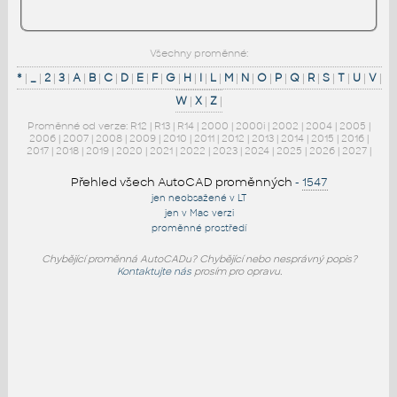
Všechny proměnné:
*
|
_
|
2
|
3
|
A
|
B
|
C
|
D
|
E
|
F
|
G
|
H
|
I
|
L
|
M
|
N
|
O
|
P
|
Q
|
R
|
S
|
T
|
U
|
V
|
W
|
X
|
Z
|
Proměnné od verze:
R12
|
R13
|
R14
|
2000
|
2000i
|
2002
|
2004
|
2005
|
2006
|
2007
|
2008
|
2009
|
2010
|
2011
|
2012
|
2013
|
2014
|
2015
|
2016
|
2017
|
2018
|
2019
|
2020
|
2021
|
2022
|
2023
|
2024
|
2025
|
2026
|
2027
|
Přehled všech AutoCAD proměnných
-
1547
jen neobsažené v LT
jen v Mac verzi
proměnné prostředí
Chybějící proměnná AutoCADu? Chybějící nebo nesprávný popis?
Kontaktujte nás
prosím pro opravu.