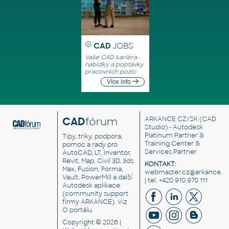
CAD
JOBS
Vaše CAD kariéra -
nabídky a poptávky
pracovních pozic
Více info
CAD
fórum
ARKANCE CZ/SK
(CAD
Studio) - Autodesk
Platinum Partner &
Tipy, triky, podpora,
Training Center &
pomoc a rady pro
Services Partner
AutoCAD, LT, Inventor,
Revit, Map, Civil 3D, 3ds
KONTAKT:
Max, Fusion, Forma,
webmaster.cz@arkance.w
Vault, PowerMill a další
| tel. +420 910 970 111
Autodesk aplikace
(community support
firmy ARKANCE). Viz
O portálu
.
Copyright © 2026 |