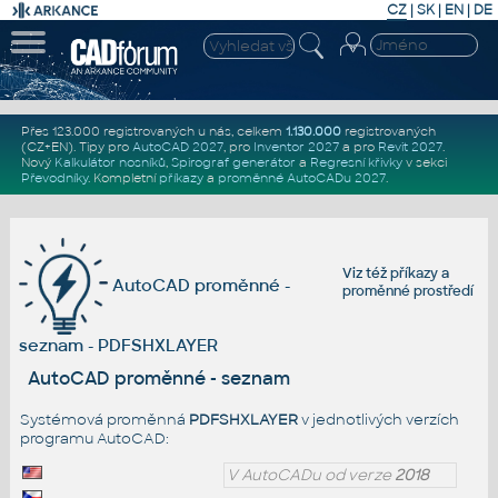
CZ
|
SK
|
EN
|
DE
Přes 123.000 registrovaných u nás, celkem
1.130.000
registrovaných
(CZ+EN)
. Tipy pro
AutoCAD 2027
, pro
Inventor 2027
a pro
Revit 2027
.
Nový
Kalkulátor nosníků
,
Spirograf generátor
a
Regresní křivky
v sekci
Převodníky
.
Kompletní
příkazy
a
proměnné AutoCADu 2027
.
Viz též
příkazy
a
AutoCAD proměnné -
proměnné prostředí
seznam - PDFSHXLAYER
AutoCAD proměnné - seznam
Systémová proměnná
PDFSHXLAYER
v jednotlivých verzích
programu AutoCAD:
V AutoCADu od verze
2018