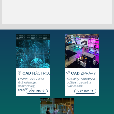
CAD
NÁSTROJE
CAD
ZPRÁVY
Online CAD, BIM a
Aktuality, nabídky a
GIS nástroje,
události ze světa
převodníky,
CAx řešení
prohlížeče
Více info
Více info