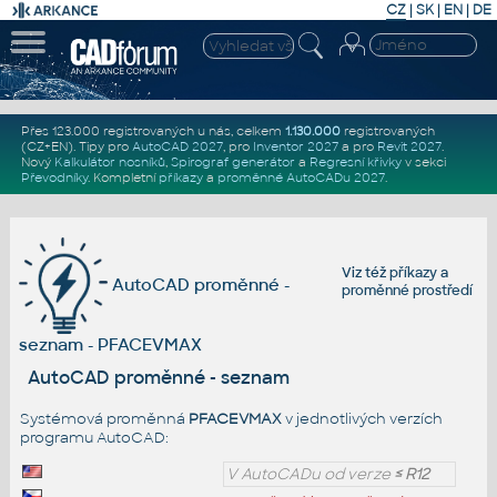
CZ
|
SK
|
EN
|
DE
Přes 123.000 registrovaných u nás, celkem
1.130.000
registrovaných
(CZ+EN)
. Tipy pro
AutoCAD 2027
, pro
Inventor 2027
a pro
Revit 2027
.
Nový
Kalkulátor nosníků
,
Spirograf generátor
a
Regresní křivky
v sekci
Převodníky
.
Kompletní
příkazy
a
proměnné AutoCADu 2027
.
Viz též
příkazy
a
AutoCAD proměnné -
proměnné prostředí
seznam - PFACEVMAX
AutoCAD proměnné - seznam
Systémová proměnná
PFACEVMAX
v jednotlivých verzích
programu AutoCAD:
V AutoCADu od verze
≤ R12