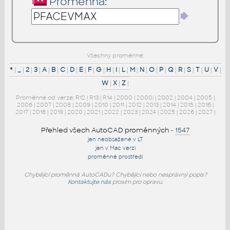
Proměnná:
Všechny proměnné:
*
|
_
|
2
|
3
|
A
|
B
|
C
|
D
|
E
|
F
|
G
|
H
|
I
|
L
|
M
|
N
|
O
|
P
|
Q
|
R
|
S
|
T
|
U
|
V
|
W
|
X
|
Z
|
Proměnné od verze:
R12
|
R13
|
R14
|
2000
|
2000i
|
2002
|
2004
|
2005
|
2006
|
2007
|
2008
|
2009
|
2010
|
2011
|
2012
|
2013
|
2014
|
2015
|
2016
|
2017
|
2018
|
2019
|
2020
|
2021
|
2022
|
2023
|
2024
|
2025
|
2026
|
2027
|
Přehled všech AutoCAD proměnných
-
1547
jen neobsažené v LT
jen v Mac verzi
proměnné prostředí
Chybějící proměnná AutoCADu? Chybějící nebo nesprávný popis?
Kontaktujte nás
prosím pro opravu.