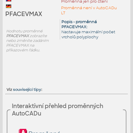
Proměnná jen pro čtení
Proměnná není v AutoCADu
PFACEVMAX
LT
Popis - proměnná
PFACEVMAX:
Hodnotu proměnné
Nastavuje maximální počet
PFACEVMAX
zobrazíte
vrcholů polyplochy
nebo změníte zadáním
PFACEVMAX na
příkazovém řádku.
Viz
související tipy
:
Interaktivní přehled proměnných
AutoCADu