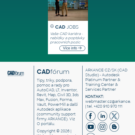
CAD
JOBS
Vaše CAD kariéra -
nabídky a poptávky
pracovních pozic
Více info
CAD
fórum
ARKANCE CZ/SK
(CAD
Studio) - Autodesk
Platinum Partner &
Tipy, triky, podpora,
Training Center &
pomoc a rady pro
Services Partner
AutoCAD, LT, Inventor,
Revit, Map, Civil 3D, 3ds
KONTAKT:
Max, Fusion, Forma,
webmaster.cz@arkance.w
Vault, PowerMill a další
| tel. +420 910 970 111
Autodesk aplikace
(community support
firmy ARKANCE). Viz
O portálu
.
Copyright © 2026 |