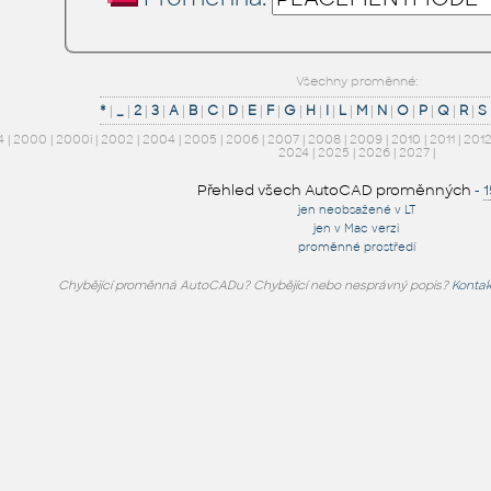
Všechny proměnné:
*
|
_
|
2
|
3
|
A
|
B
|
C
|
D
|
E
|
F
|
G
|
H
|
I
|
L
|
M
|
N
|
O
|
P
|
Q
|
R
|
S
4
|
2000
|
2000i
|
2002
|
2004
|
2005
|
2006
|
2007
|
2008
|
2009
|
2010
|
2011
|
201
2024
|
2025
|
2026
|
2027
|
Přehled všech AutoCAD proměnných
-
jen neobsažené v LT
jen v Mac verzi
proměnné prostředí
Chybějící proměnná AutoCADu? Chybějící nebo nesprávný popis?
Kontak