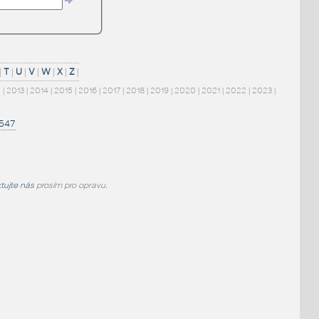
|
T
|
U
|
V
|
W
|
X
|
Z
|
2
|
2013
|
2014
|
2015
|
2016
|
2017
|
2018
|
2019
|
2020
|
2021
|
2022
|
2023
|
1547
tujte nás
prosím pro opravu.