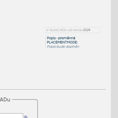
V AutoCADu od verze
2024
Popis - proměnná
PLACEMENTMODE:
Popis bude doplněn
CADu