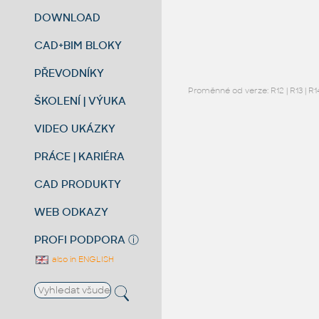
DOWNLOAD
CAD+BIM BLOKY
PŘEVODNÍKY
Proměnné od verze:
R12
|
R13
|
R1
ŠKOLENÍ | VÝUKA
VIDEO UKÁZKY
PRÁCE | KARIÉRA
CAD PRODUKTY
WEB ODKAZY
PROFI PODPORA
ⓘ
also in ENGLISH