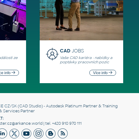
CAD
JOBS
události ze
Vaše CAD kariéra - nabídky a
poptávky pracovních pozic
ce info
Více info
E CZ/SK
(CAD Studio) - Autodesk Platinum Partner & Training
& Services Partner
T:
er.cz@arkance.world | tel. +420 910 970 111