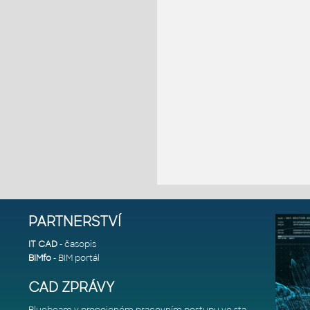
PARTNERSTVÍ
IT CAD
- časopis
BIMfo
- BIM portál
CAD ZPRÁVY