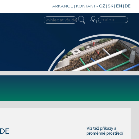
ARKANCE
|
KONTAKT
-
CZ
|
SK
|
EN
|
DE
Viz též
příkazy
a
ODE
proměnné prostředí