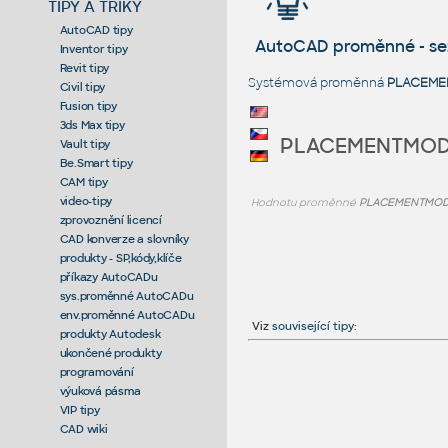
TIPY A TRIKY
AutoCAD tipy
AutoCAD proměnné - s
Inventor tipy
Revit tipy
Systémová proměnná
PLACEM
Civil tipy
Fusion tipy
3ds Max tipy
PLACEMENTMO
Vault tipy
Be.Smart tipy
CAM tipy
video-tipy
Hodnotu proměnné
PLACEMENTMO
zprovoznění licencí
CAD konverze a slovníky
produkty - SP,kódy,klíče
příkazy AutoCADu
sys.proměnné AutoCADu
env.proměnné AutoCADu
Viz
související tipy
:
produkty Autodesk
ukončené produkty
programování
výuková pásma
VIP tipy
CAD wiki