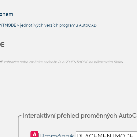
eznam
ENTMODE
v jednotlivých verzích programu AutoCAD:
DE
DE
zobrazíte nebo změníte zadáním PLACEMENTMODE na příkazovém řádku.
Interaktivní přehled proměnných Auto
Proměnná: