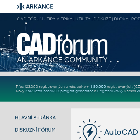
CAD FÓRUM - TIPY A TRIKY | UTILITY | DISKUZE | BLOKY |
Přes 123.000 registrovaných u nás, celkem
1.130.000
registrovaných (C
Nový
Kalkulátor nosníků
,
Spirograf generátor
a
Regresní křivky
v sekci
P
HLAVNÍ STRÁNKA
DISKUZNÍ FÓRUM
AutoCAD 