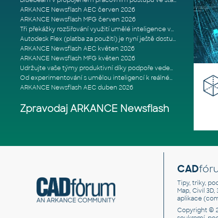
Bluebeam v propojeném pracovním postupu ve stavebnictví: Proč je int
ARKANCE Newsflash AEC červen 2026
ARKANCE Newsflash MFG červen 2026
Tři překážky rozšiřování využití umělé inteligence ve stavebním prům
Autodesk Flex (platba za použití) je nyní ještě dostupnější
ARKANCE Newsflash AEC květen 2026
ARKANCE Newsflash MFG květen 2026
Udržujte vaše týmy produktivní díky podpoře vedené odborníky
Od experimentování s umělou inteligencí k reálnému dopadu na podniká
ARKANCE Newsflash AEC duben 2026
Zpravodaj ARKANCE Newsflash
CAD
fór
Tipy, triky, p
Map, Civil 3D,
aplikace (co
Copyright © 