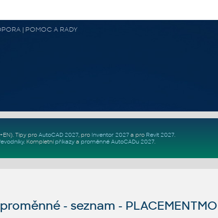
 PODPORA | POMOC A RADY
Z+EN)
. Tipy pro
AutoCAD 2027
, pro
Inventor 2027
a pro
Revit 2027
.
řevodníky
.
Kompletní
příkazy
a
proměnné AutoCADu 2027
.
proměnné - seznam - PLACEMENTM