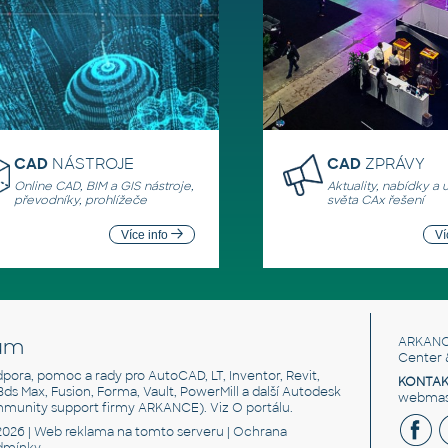
CAD
NÁSTROJE
CAD
ZPRÁVY
Online CAD, BIM a GIS nástroje,
Aktuality, nabídky a 
převodníky, prohlížeče
světa CAx řešení
Více info
Ví
um
ARKANC
Center 
odpora, pomoc a rady pro AutoCAD, LT, Inventor, Revit,
KONTAK
 3ds Max, Fusion, Forma, Vault, PowerMill a další Autodesk
webmast
mmunity support firmy ARKANCE). Viz
O portálu
.
2026 |
Web reklama
na tomto serveru |
Ochrana