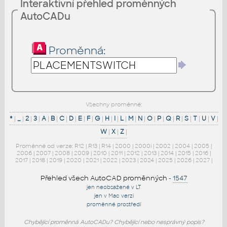
Interaktivní přehled proměnných
AutoCADu
Proměnná:
Všechny proměnné:
*
|
_
|
2
|
3
|
A
|
B
|
C
|
D
|
E
|
F
|
G
|
H
|
I
|
L
|
M
|
N
|
O
|
P
|
Q
|
R
|
S
|
T
|
U
|
V
|
W
|
X
|
Z
|
Proměnné od verze:
R12
|
R13
|
R14
|
2000
|
2000i
|
2002
|
2004
|
2005
|
2006
|
2007
|
2008
|
2009
|
2010
|
2011
|
2012
|
2013
|
2014
|
2015
|
2016
|
2017
|
2018
|
2019
|
2020
|
2021
|
2022
|
2023
|
2024
|
2025
|
2026
|
2027
|
Přehled všech AutoCAD proměnných
-
1547
jen neobsažené v LT
jen v Mac verzi
proměnné prostředí
Chybějící proměnná AutoCADu? Chybějící nebo nesprávný popis?