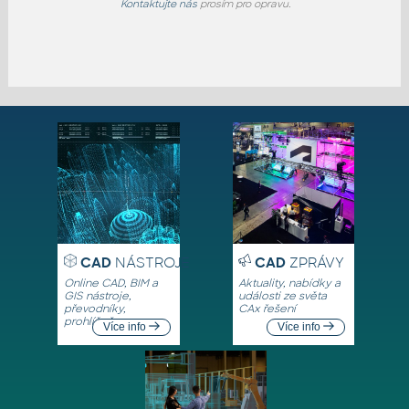
Kontaktujte nás
prosím pro opravu.
CAD
NÁSTROJE
CAD
ZPRÁVY
Online CAD, BIM a
Aktuality, nabídky a
GIS nástroje,
události ze světa
převodníky,
CAx řešení
prohlížeče
Více info
Více info