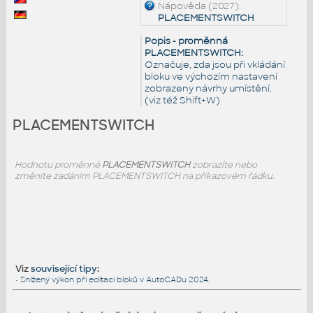
Nápověda (2027):
PLACEMENTSWITCH
Popis - proměnná
PLACEMENTSWITCH:
Označuje, zda jsou při vkládání
bloku ve výchozím nastavení
zobrazeny návrhy umístění.
(viz též Shift+W)
PLACEMENTSWITCH
Hodnotu proměnné
PLACEMENTSWITCH
zobrazíte nebo
změníte zadáním PLACEMENTSWITCH na příkazovém řádku.
Viz
související tipy
:
•
Snížený výkon při editaci bloků v AutoCADu 2024.