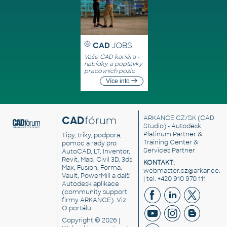
CAD
JOBS
Vaše CAD kariéra -
nabídky a poptávky
pracovních pozic
Více info
CAD
fórum
ARKANCE CZ/SK
(CAD
Studio) - Autodesk
Platinum Partner &
Tipy, triky, podpora,
Training Center &
pomoc a rady pro
Services Partner
AutoCAD, LT, Inventor,
Revit, Map, Civil 3D, 3ds
KONTAKT:
Max, Fusion, Forma,
webmaster.cz@arkance.w
Vault, PowerMill a další
| tel. +420 910 970 111
Autodesk aplikace
(community support
firmy ARKANCE). Viz
O portálu
.
Copyright © 2026 |