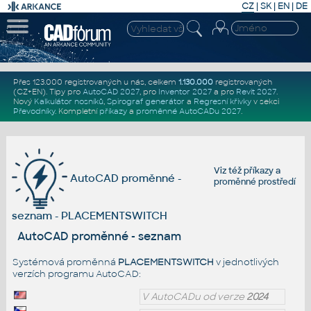
CZ
|
SK
|
EN
|
DE
Přes 123.000 registrovaných u nás, celkem
1.130.000
registrovaných
(CZ+EN)
. Tipy pro
AutoCAD 2027
, pro
Inventor 2027
a pro
Revit 2027
.
Nový
Kalkulátor nosníků
,
Spirograf generátor
a
Regresní křivky
v sekci
Převodníky
.
Kompletní
příkazy
a
proměnné AutoCADu 2027
.
Viz též
příkazy
a
AutoCAD proměnné -
proměnné prostředí
seznam - PLACEMENTSWITCH
AutoCAD proměnné - seznam
Systémová proměnná
PLACEMENTSWITCH
v jednotlivých
verzích programu AutoCAD:
V AutoCADu od verze
2024