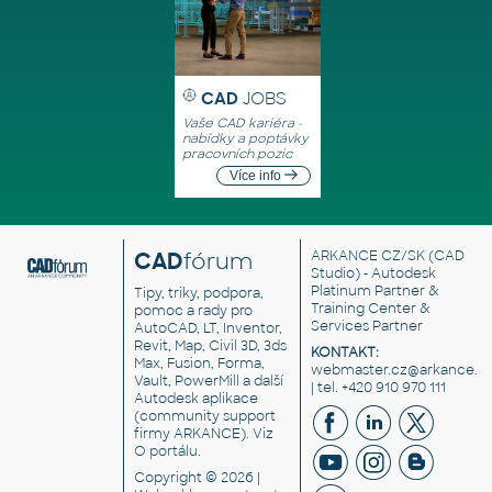
CAD
JOBS
Vaše CAD kariéra -
nabídky a poptávky
pracovních pozic
Více info
CAD
fórum
ARKANCE CZ/SK
(CAD
Studio) - Autodesk
Platinum Partner &
Tipy, triky, podpora,
Training Center &
pomoc a rady pro
Services Partner
AutoCAD, LT, Inventor,
Revit, Map, Civil 3D, 3ds
KONTAKT:
Max, Fusion, Forma,
webmaster.cz@arkance.w
Vault, PowerMill a další
| tel. +420 910 970 111
Autodesk aplikace
(community support
firmy ARKANCE). Viz
O portálu
.
Copyright © 2026 |