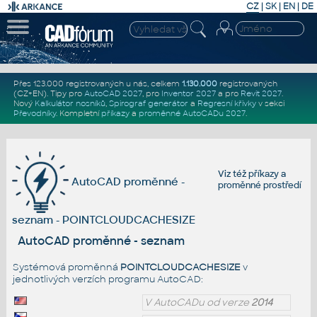
CZ
|
SK
|
EN
|
DE
Přes 123.000 registrovaných u nás, celkem
1.130.000
registrovaných
(CZ+EN)
. Tipy pro
AutoCAD 2027
, pro
Inventor 2027
a pro
Revit 2027
.
Nový
Kalkulátor nosníků
,
Spirograf generátor
a
Regresní křivky
v sekci
Převodníky
.
Kompletní
příkazy
a
proměnné AutoCADu 2027
.
Viz též
příkazy
a
AutoCAD proměnné -
proměnné prostředí
seznam - POINTCLOUDCACHESIZE
AutoCAD proměnné - seznam
Systémová proměnná
POINTCLOUDCACHESIZE
v
jednotlivých verzích programu AutoCAD:
V AutoCADu od verze
2014