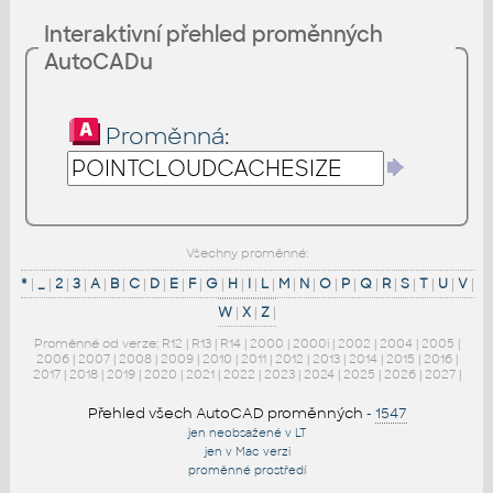
Interaktivní přehled proměnných
AutoCADu
Proměnná:
Všechny proměnné:
*
|
_
|
2
|
3
|
A
|
B
|
C
|
D
|
E
|
F
|
G
|
H
|
I
|
L
|
M
|
N
|
O
|
P
|
Q
|
R
|
S
|
T
|
U
|
V
|
W
|
X
|
Z
|
Proměnné od verze:
R12
|
R13
|
R14
|
2000
|
2000i
|
2002
|
2004
|
2005
|
2006
|
2007
|
2008
|
2009
|
2010
|
2011
|
2012
|
2013
|
2014
|
2015
|
2016
|
2017
|
2018
|
2019
|
2020
|
2021
|
2022
|
2023
|
2024
|
2025
|
2026
|
2027
|
Přehled všech AutoCAD proměnných
-
1547
jen neobsažené v LT
jen v Mac verzi
proměnné prostředí