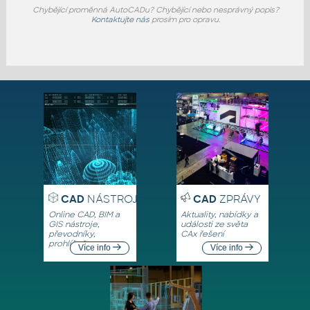
Chybějící proměnná AutoCADu? Chybějící nebo nesprávný popis?
Kontaktujte nás
prosím pro opravu.
CAD
NÁSTROJE
CAD
ZPRÁVY
Online CAD, BIM a
Aktuality, nabídky a
GIS nástroje,
události ze světa
převodníky,
CAx řešení
prohlížeče
Více info
Více info