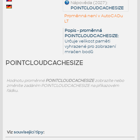
Nápověda (2027):
POINTCLOUDCACHESIZE
Proměnná není v AutoCADu
LT
Popis - proměnná
POINTCLOUDCACHESIZE:
Určuje velikost paměti
vyhrazené pro zobrazení
mračen bodů
POINTCLOUDCACHESIZE
Hodnotu proměnné
POINTCLOUDCACHESIZE
zobrazíte nebo
změníte zadáním POINTCLOUDCACHESIZE na příkazovém
řádku.
Viz
související tipy
: