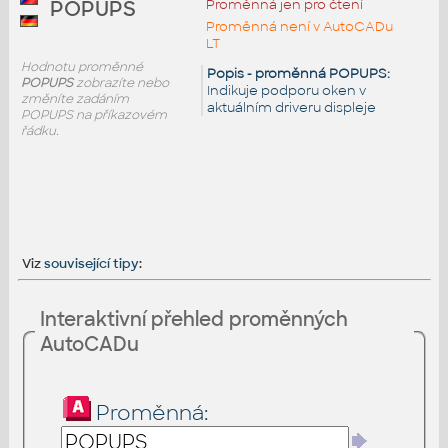
Proměnná jen pro čtení
POPUPS
Proměnná není v AutoCADu
LT
Hodnotu proměnné
Popis - proměnná POPUPS:
POPUPS
zobrazíte nebo
Indikuje podporu oken v
změníte zadáním
aktuálním driveru displeje
POPUPS na příkazovém
řádku.
Viz
související tipy
:
Interaktivní přehled proměnných
AutoCADu
Proměnná: