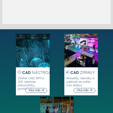
CAD
NÁSTROJE
CAD
ZPRÁVY
Online CAD, BIM a
Aktuality, nabídky a
GIS nástroje,
události ze světa
převodníky,
CAx řešení
prohlížeče
Více info
Více info