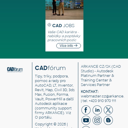
CAD
JOBS
Vaše CAD kariéra -
nabídky a poptávky
pracovních pozic
Více info
CAD
fórum
ARKANCE CZ/SK
(CAD
Studio) - Autodesk
Platinum Partner &
Tipy, triky, podpora,
Training Center &
pomoc a rady pro
Services Partner
AutoCAD, LT, Inventor,
Revit, Map, Civil 3D, 3ds
KONTAKT:
Max, Fusion, Forma,
webmaster.cz@arkance.w
Vault, PowerMill a další
| tel. +420 910 970 111
Autodesk aplikace
(community support
firmy ARKANCE). Viz
O portálu
.
Copyright © 2026 |