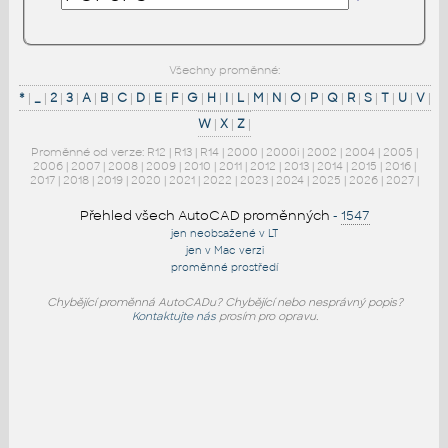
Všechny proměnné:
*
|
_
|
2
|
3
|
A
|
B
|
C
|
D
|
E
|
F
|
G
|
H
|
I
|
L
|
M
|
N
|
O
|
P
|
Q
|
R
|
S
|
T
|
U
|
V
|
W
|
X
|
Z
|
Proměnné od verze:
R12
|
R13
|
R14
|
2000
|
2000i
|
2002
|
2004
|
2005
|
2006
|
2007
|
2008
|
2009
|
2010
|
2011
|
2012
|
2013
|
2014
|
2015
|
2016
|
2017
|
2018
|
2019
|
2020
|
2021
|
2022
|
2023
|
2024
|
2025
|
2026
|
2027
|
Přehled všech AutoCAD proměnných
-
1547
jen neobsažené v LT
jen v Mac verzi
proměnné prostředí
Chybějící proměnná AutoCADu? Chybějící nebo nesprávný popis?
Kontaktujte nás
prosím pro opravu.