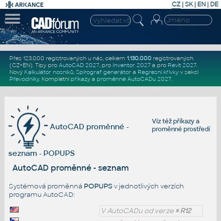
CZ
|
SK
|
EN
|
DE
Přes 123.000 registrovaných u nás, celkem
1.130.000
registrovaných
(CZ+EN)
. Tipy pro
AutoCAD 2027
, pro
Inventor 2027
a pro
Revit 2027
.
Nový
Kalkulátor nosníků
,
Spirograf generátor
a
Regresní křivky
v sekci
Převodníky
.
Kompletní
příkazy
a
proměnné AutoCADu 2027
.
Viz též
příkazy
a
AutoCAD proměnné -
proměnné prostředí
seznam - POPUPS
AutoCAD proměnné - seznam
Systémová proměnná
POPUPS
v jednotlivých verzích
programu AutoCAD:
V AutoCADu od verze
≤ R12