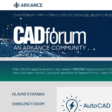
CAD FÓRUM - TIPY A TRIKY | UTILITY | DISKUZE | BLOKY |
Přes 123.000 registrovaných u nás, celkem
1.130.000
registrovaných (C
Nový
Kalkulátor nosníků
,
Spirograf generátor
a
Regresní křivky
v sekci
P
HLAVNÍ STRÁNKA
DISKUZNÍ FÓRUM
AutoCAD 