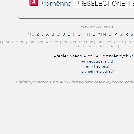
Proměnná:
Všechny proměnné:
*
|
_
|
2
|
3
|
A
|
B
|
C
|
D
|
E
|
F
|
G
|
H
|
I
|
L
|
M
|
N
|
O
|
P
|
Q
|
R
|
S
4
|
2000
|
2000i
|
2002
|
2004
|
2005
|
2006
|
2007
|
2008
|
2009
|
2010
|
2011
|
201
2024
|
2025
|
2026
|
2027
|
Přehled všech AutoCAD proměnných
-
jen neobsažené v LT
jen v Mac verzi
proměnné prostředí
Chybějící proměnná AutoCADu? Chybějící nebo nesprávný popis?
Kontak