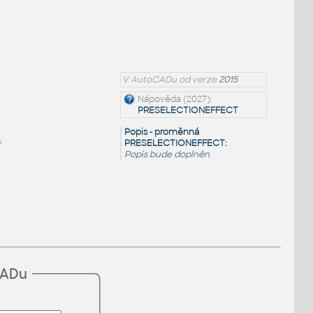
V AutoCADu od verze
2015
Nápověda (2027):
PRESELECTIONEFFECT
Popis - proměnná
.
PRESELECTIONEFFECT:
Popis bude doplněn
CADu