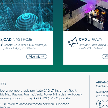
CAD
NÁSTROJE
CAD
ZPRÁVY
Online CAD, BIM a GIS nástroje,
Aktuality, nabídky a 
převodníky, prohlížeče
světa CAx řešení
Více info
Ví
um
ARKANC
Center 
odpora, pomoc a rady pro AutoCAD, LT, Inventor, Revit,
KONTAK
 3ds Max, Fusion, Forma, Vault, PowerMill a další Autodesk
webmast
mmunity support firmy ARKANCE). Viz
O portálu
.
2026 |
Web reklama
na tomto serveru |
Ochrana