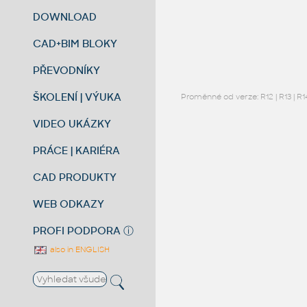
DOWNLOAD
CAD+BIM BLOKY
PŘEVODNÍKY
ŠKOLENÍ | VÝUKA
Proměnné od verze:
R12
|
R13
|
R1
VIDEO UKÁZKY
PRÁCE | KARIÉRA
CAD PRODUKTY
WEB ODKAZY
PROFI PODPORA
ⓘ
also in ENGLISH