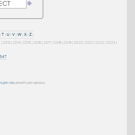
|
T
|
U
|
V
|
W
|
X
|
Z
|
2
|
2013
|
2014
|
2015
|
2016
|
2017
|
2018
|
2019
|
2020
|
2021
|
2022
|
2023
|
1547
tujte nás
prosím pro opravu.