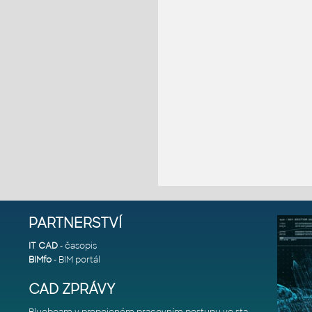
PARTNERSTVÍ
IT CAD
- časopis
BIMfo
- BIM portál
CAD ZPRÁVY