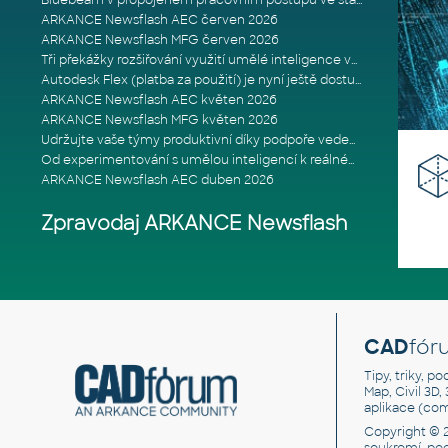
Bluebeam v propojeném pracovním postupu ve stavebnictví: Proč je int
ARKANCE Newsflash AEC červen 2026
ARKANCE Newsflash MFG červen 2026
Tři překážky rozšiřování využití umělé inteligence ve stavebním prům
Autodesk Flex (platba za použití) je nyní ještě dostupnější
ARKANCE Newsflash AEC květen 2026
ARKANCE Newsflash MFG květen 2026
Udržujte vaše týmy produktivní díky podpoře vedené odborníky
Od experimentování s umělou inteligencí k reálnému dopadu na podniká
ARKANCE Newsflash AEC duben 2026
Zpravodaj ARKANCE Newsflash
CAD
fór
Tipy, triky, p
Map, Civil 3D,
aplikace (co
Copyright © 