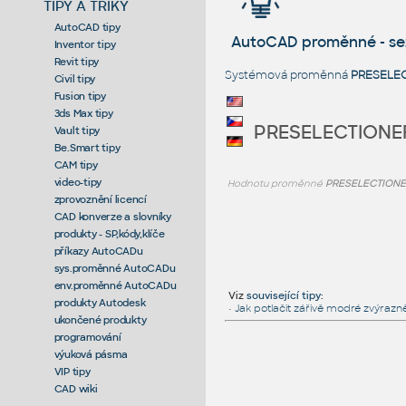
TIPY A TRIKY
AutoCAD tipy
AutoCAD proměnné - s
Inventor tipy
Revit tipy
Systémová proměnná
PRESELE
Civil tipy
Fusion tipy
3ds Max tipy
PRESELECTIONE
Vault tipy
Be.Smart tipy
CAM tipy
video-tipy
Hodnotu proměnné
PRESELECTIONE
zprovoznění licencí
CAD konverze a slovníky
produkty - SP,kódy,klíče
příkazy AutoCADu
sys.proměnné AutoCADu
env.proměnné AutoCADu
Viz
související tipy
:
produkty Autodesk
•
Jak potlačit zářivě modré zvýrazn
ukončené produkty
programování
výuková pásma
VIP tipy
CAD wiki