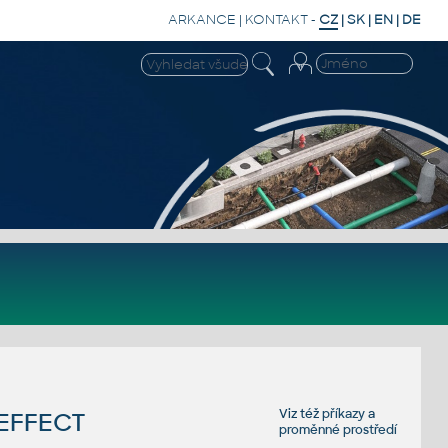
ARKANCE
|
KONTAKT
-
CZ
|
SK
|
EN
|
DE
Viz též
příkazy
a
NEFFECT
proměnné prostředí