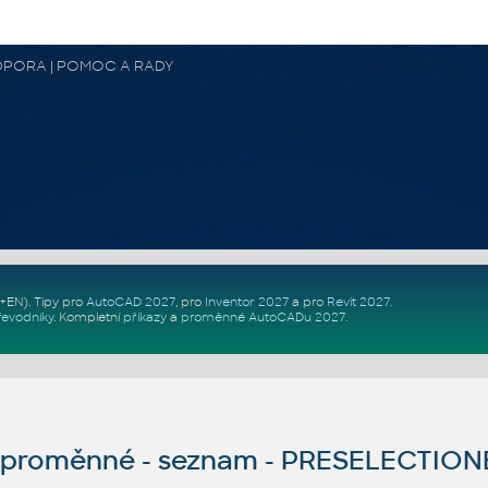
 PODPORA | POMOC A RADY
Z+EN)
. Tipy pro
AutoCAD 2027
, pro
Inventor 2027
a pro
Revit 2027
.
řevodníky
.
Kompletní
příkazy
a
proměnné AutoCADu 2027
.
proměnné - seznam - PRESELECTIO