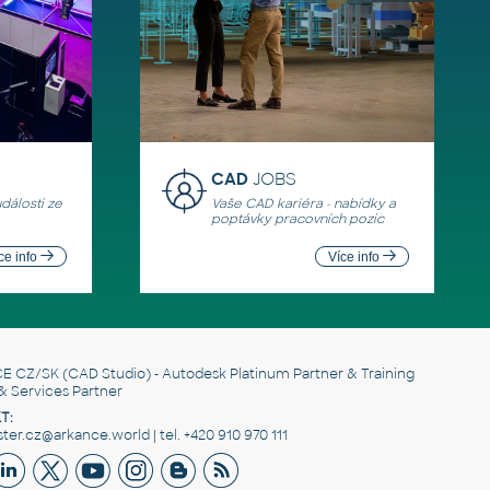
CAD
JOBS
události ze
Vaše CAD kariéra - nabídky a
poptávky pracovních pozic
ce info
Více info
E CZ/SK
(CAD Studio) - Autodesk Platinum Partner & Training
& Services Partner
T:
er.cz@arkance.world | tel. +420 910 970 111