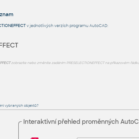
eznam
CTIONEFFECT
v jednotlivých verzích programu AutoCAD:
FFECT
FFECT
zobrazíte nebo změníte zadáním PRESELECTIONEFFECT na příkazovém řádku
ění vybraných objektů?
Interaktivní přehled proměnných Auto