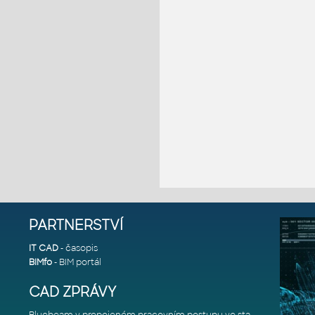
PARTNERSTVÍ
IT CAD
- časopis
BIMfo
- BIM portál
CAD ZPRÁVY