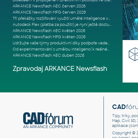
Bluebeam v propojeném pracovním postupu ve stavebnictví: Proč je int
ARKANCE Newsflash AEC červen 2026
ARKANCE Newsflash MFG červen 2026
Tři překážky rozšiřování využití umělé inteligence ve stavebním prům
Autodesk Flex (platba za použití) je nyní ještě dostupnější
ARKANCE Newsflash AEC květen 2026
ARKANCE Newsflash MFG květen 2026
Udržujte vaše týmy produktivní díky podpoře vedené odborníky
Od experimentování s umělou inteligencí k reálnému dopadu na podniká
ARKANCE Newsflash AEC duben 2026
Zpravodaj ARKANCE Newsflash
CAD
fór
Tipy, triky, p
Map, Civil 3D,
aplikace (co
Copyright © 