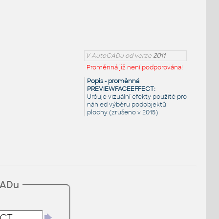
V AutoCADu od verze
2011
Proměnná již není podporována!
Popis - proměnná
PREVIEWFACEEFFECT:
Určuje vizuální efekty použité pro
náhled výběru podobjektů
plochy (zrušeno v 2015)
CADu