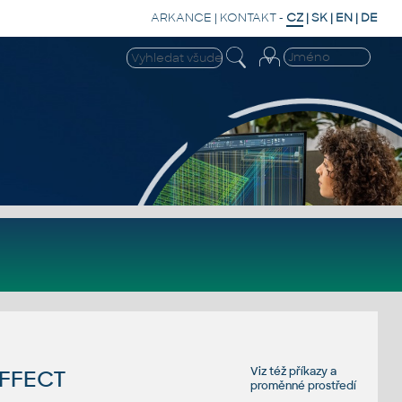
ARKANCE
|
KONTAKT
-
CZ
|
SK
|
EN
|
DE
Viz též
příkazy
a
EFFECT
proměnné prostředí