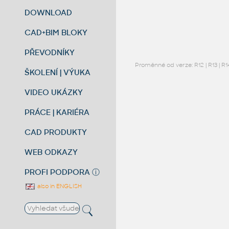
DOWNLOAD
CAD+BIM BLOKY
PŘEVODNÍKY
Proměnné od verze:
R12
|
R13
|
R1
ŠKOLENÍ | VÝUKA
VIDEO UKÁZKY
PRÁCE | KARIÉRA
CAD PRODUKTY
WEB ODKAZY
PROFI PODPORA
ⓘ
also in ENGLISH