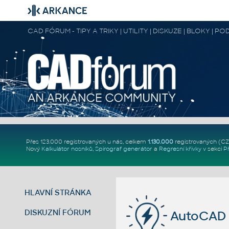
CAD FÓRUM - TIPY A TRIKY | UTILITY | DISKUZE | BLOKY |
Přes 123.000 registrovaných u nás, celkem
1.130.000
registrovaných (C
Nový
Kalkulátor nosníků
,
Spirograf generátor
a
Regresní křivky
v sekci
P
HLAVNÍ STRÁNKA
DISKUZNÍ FÓRUM
AutoCAD 