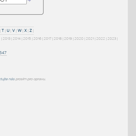
|
T
|
U
|
V
|
W
|
X
|
Z
|
2
|
2013
|
2014
|
2015
|
2016
|
2017
|
2018
|
2019
|
2020
|
2021
|
2022
|
2023
|
1547
tujte nás
prosím pro opravu.