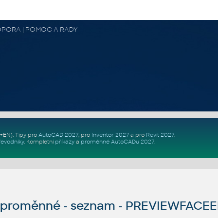
 PODPORA | POMOC A RADY
Z+EN)
. Tipy pro
AutoCAD 2027
, pro
Inventor 2027
a pro
Revit 2027
.
řevodníky
.
Kompletní
příkazy
a
proměnné AutoCADu 2027
.
proměnné - seznam - PREVIEWFACE