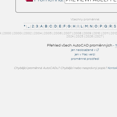
Všechny proměnné:
*
|
_
|
2
|
3
|
A
|
B
|
C
|
D
|
E
|
F
|
G
|
H
|
I
|
L
|
M
|
N
|
O
|
P
|
Q
|
R
|
S
4
|
2000
|
2000i
|
2002
|
2004
|
2005
|
2006
|
2007
|
2008
|
2009
|
2010
|
2011
|
201
2024
|
2025
|
2026
|
2027
|
Přehled všech AutoCAD proměnných
-
jen neobsažené v LT
jen v Mac verzi
proměnné prostředí
Chybějící proměnná AutoCADu? Chybějící nebo nesprávný popis?
Kontak