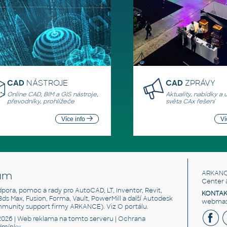
CAD
NÁSTROJE
CAD
ZPRÁVY
Online CAD, BIM a GIS nástroje,
Aktuality, nabídky a 
převodníky, prohlížeče
světa CAx řešení
Více info
Ví
um
ARKANC
Center 
odpora, pomoc a rady pro AutoCAD, LT, Inventor, Revit,
KONTAK
 3ds Max, Fusion, Forma, Vault, PowerMill a další Autodesk
webmast
mmunity support firmy ARKANCE). Viz
O portálu
.
2026 |
Web reklama
na tomto serveru |
Ochrana