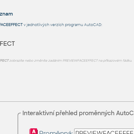
eznam
FACEEFFECT
v jednotlivých verzích programu AutoCAD:
FECT
FFECT
zobrazíte nebo změníte zadáním PREVIEWFACEEFFECT na příkazovém řádku.
Interaktivní přehled proměnných Auto
Proměnná: