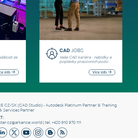
CAD
JOBS
události ze
Vaše CAD kariéra - nabídky a
poptávky pracovních pozic
ce info
Více info
E CZ/SK
(CAD Studio) - Autodesk Platinum Partner & Training
& Services Partner
T:
er.cz@arkance.world | tel. +420 910 970 111