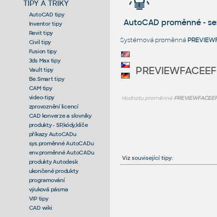
TIPY A TRIKY
AutoCAD tipy
AutoCAD proměnné - s
Inventor tipy
Revit tipy
Systémová proměnná
PREVIEW
Civil tipy
Fusion tipy
3ds Max tipy
PREVIEWFACEEF
Vault tipy
Be.Smart tipy
CAM tipy
video-tipy
Hodnotu proměnné
PREVIEWFACEE
zprovoznění licencí
CAD konverze a slovníky
produkty - SP,kódy,klíče
příkazy AutoCADu
sys.proměnné AutoCADu
env.proměnné AutoCADu
Viz
související tipy
:
produkty Autodesk
ukončené produkty
programování
výuková pásma
VIP tipy
CAD wiki