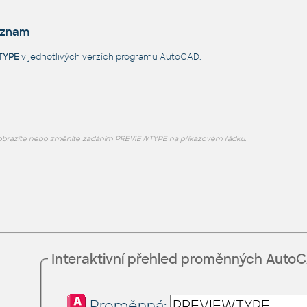
eznam
TYPE
v jednotlivých verzích programu AutoCAD:
brazíte nebo změníte zadáním PREVIEWTYPE na příkazovém řádku.
Interaktivní přehled proměnných Auto
Proměnná: