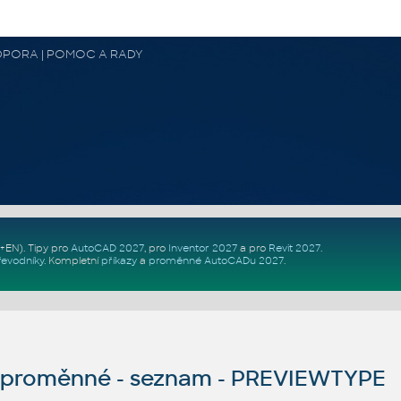
 PODPORA | POMOC A RADY
Z+EN)
. Tipy pro
AutoCAD 2027
, pro
Inventor 2027
a pro
Revit 2027
.
řevodníky
.
Kompletní
příkazy
a
proměnné AutoCADu 2027
.
proměnné - seznam - PREVIEWTYPE