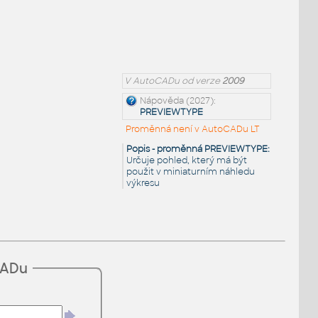
V AutoCADu od verze
2009
Nápověda (2027):
PREVIEWTYPE
Proměnná není v AutoCADu LT
Popis - proměnná PREVIEWTYPE:
Určuje pohled, který má být
použit v miniaturním náhledu
výkresu
CADu