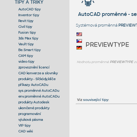
TIPY A TRIKY
AutoCAD tipy
AutoCAD proměnné - s
Inventor tipy
Revit tipy
Systémová proměnná
PREVIEW
Civil tipy
Fusion tipy
3ds Max tipy
PREVIEWTYPE
Vault tipy
Be.Smart tipy
CAM tipy
video-tipy
Hodnotu proměnné
PREVIEWTYPE
zo
zprovoznění licencí
CAD konverze a slovníky
produkty - SP,kódy,klíče
příkazy AutoCADu
sys.proměnné AutoCADu
env.proměnné AutoCADu
Viz
související tipy
:
produkty Autodesk
ukončené produkty
programování
výuková pásma
VIP tipy
CAD wiki