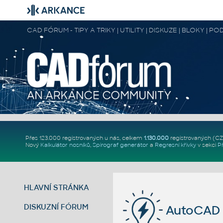
CAD FÓRUM - TIPY A TRIKY | UTILITY | DISKUZE | BLOKY |
Přes 123.000 registrovaných u nás, celkem
1.130.000
registrovaných (C
Nový
Kalkulátor nosníků
,
Spirograf generátor
a
Regresní křivky
v sekci
P
HLAVNÍ STRÁNKA
DISKUZNÍ FÓRUM
AutoCAD 