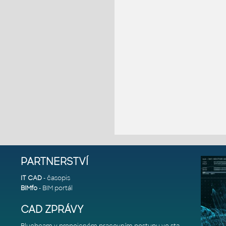
PARTNERSTVÍ
IT CAD
- časopis
BIMfo
- BIM portál
CAD ZPRÁVY