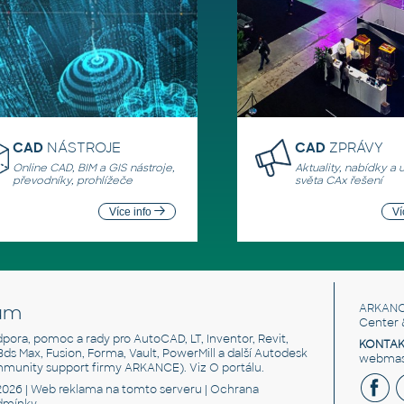
CAD
NÁSTROJE
CAD
ZPRÁVY
Online CAD, BIM a GIS nástroje,
Aktuality, nabídky a 
převodníky, prohlížeče
světa CAx řešení
Více info
Ví
um
ARKANC
Center 
odpora, pomoc a rady pro AutoCAD, LT, Inventor, Revit,
KONTAK
 3ds Max, Fusion, Forma, Vault, PowerMill a další Autodesk
webmast
mmunity support firmy ARKANCE). Viz
O portálu
.
2026 |
Web reklama
na tomto serveru |
Ochrana