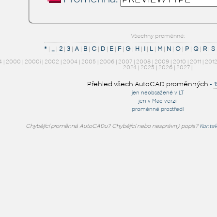
Všechny proměnné:
*
|
_
|
2
|
3
|
A
|
B
|
C
|
D
|
E
|
F
|
G
|
H
|
I
|
L
|
M
|
N
|
O
|
P
|
Q
|
R
|
S
4
|
2000
|
2000i
|
2002
|
2004
|
2005
|
2006
|
2007
|
2008
|
2009
|
2010
|
2011
|
201
2024
|
2025
|
2026
|
2027
|
Přehled všech AutoCAD proměnných
-
jen neobsažené v LT
jen v Mac verzi
proměnné prostředí
Chybějící proměnná AutoCADu? Chybějící nebo nesprávný popis?
Kontak