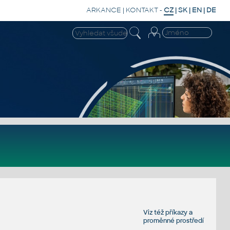
ARKANCE
|
KONTAKT
-
CZ
|
SK
|
EN
|
DE
Viz též
příkazy
a
proměnné prostředí