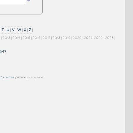
|
T
|
U
|
V
|
W
|
X
|
Z
|
2
|
2013
|
2014
|
2015
|
2016
|
2017
|
2018
|
2019
|
2020
|
2021
|
2022
|
2023
|
1547
tujte nás
prosím pro opravu.