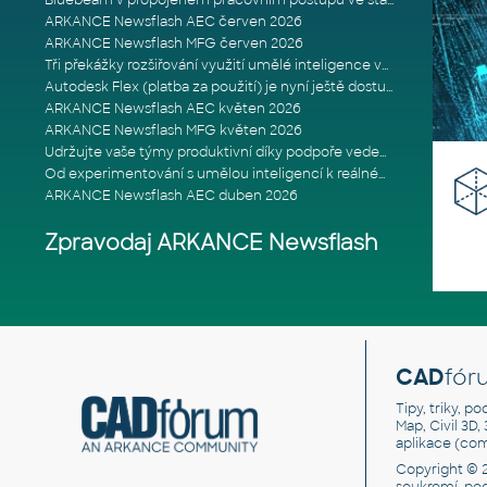
Bluebeam v propojeném pracovním postupu ve stavebnictví: Proč je int
ARKANCE Newsflash AEC červen 2026
ARKANCE Newsflash MFG červen 2026
Tři překážky rozšiřování využití umělé inteligence ve stavebním prům
Autodesk Flex (platba za použití) je nyní ještě dostupnější
ARKANCE Newsflash AEC květen 2026
ARKANCE Newsflash MFG květen 2026
Udržujte vaše týmy produktivní díky podpoře vedené odborníky
Od experimentování s umělou inteligencí k reálnému dopadu na podniká
ARKANCE Newsflash AEC duben 2026
Zpravodaj ARKANCE Newsflash
CAD
fór
Tipy, triky, p
Map, Civil 3D,
aplikace (co
Copyright © 