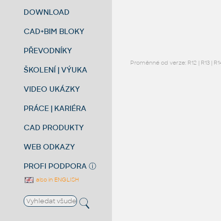
DOWNLOAD
CAD+BIM BLOKY
PŘEVODNÍKY
Proměnné od verze:
R12
|
R13
|
R1
ŠKOLENÍ | VÝUKA
VIDEO UKÁZKY
PRÁCE | KARIÉRA
CAD PRODUKTY
WEB ODKAZY
PROFI PODPORA
ⓘ
also in ENGLISH