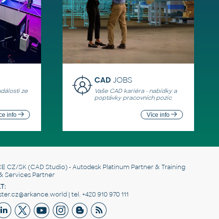
CAD
JOBS
události ze
Vaše CAD kariéra - nabídky a
poptávky pracovních pozic
ce info
Více info
E CZ/SK
(CAD Studio) - Autodesk Platinum Partner & Training
& Services Partner
T:
er.cz@arkance.world | tel. +420 910 970 111