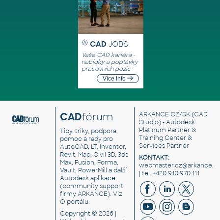
CAD
JOBS
Vaše CAD kariéra -
nabídky a poptávky
pracovních pozic
Více info
CAD
fórum
ARKANCE CZ/SK
(CAD
Studio) - Autodesk
Platinum Partner &
Tipy, triky, podpora,
Training Center &
pomoc a rady pro
Services Partner
AutoCAD, LT, Inventor,
Revit, Map, Civil 3D, 3ds
KONTAKT:
Max, Fusion, Forma,
webmaster.cz@arkance.w
Vault, PowerMill a další
| tel. +420 910 970 111
Autodesk aplikace
(community support
firmy ARKANCE). Viz
O portálu
.
Copyright © 2026 |