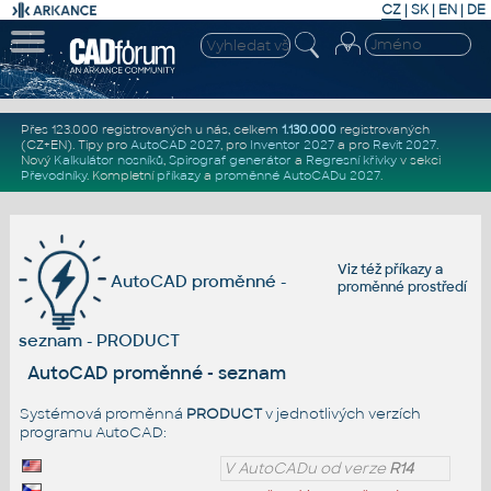
CZ
|
SK
|
EN
|
DE
Přes 123.000 registrovaných u nás, celkem
1.130.000
registrovaných
(CZ+EN)
. Tipy pro
AutoCAD 2027
, pro
Inventor 2027
a pro
Revit 2027
.
Nový
Kalkulátor nosníků
,
Spirograf generátor
a
Regresní křivky
v sekci
Převodníky
.
Kompletní
příkazy
a
proměnné AutoCADu 2027
.
Viz též
příkazy
a
AutoCAD proměnné -
proměnné prostředí
seznam - PRODUCT
AutoCAD proměnné - seznam
Systémová proměnná
PRODUCT
v jednotlivých verzích
programu AutoCAD:
V AutoCADu od verze
R14