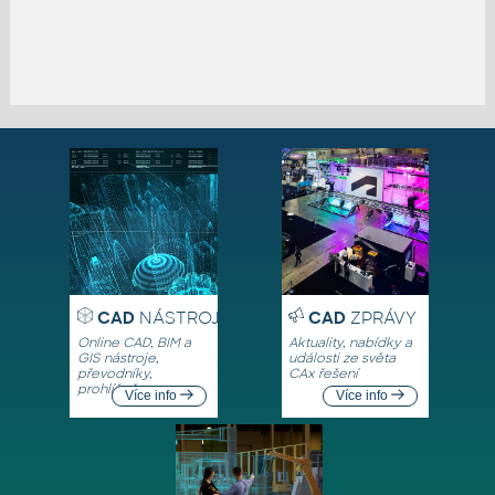
CAD
NÁSTROJE
CAD
ZPRÁVY
Online CAD, BIM a
Aktuality, nabídky a
GIS nástroje,
události ze světa
převodníky,
CAx řešení
prohlížeče
Více info
Více info