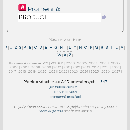
Proměnná:
Všechny proměnné:
*
|
_
|
2
|
3
|
A
|
B
|
C
|
D
|
E
|
F
|
G
|
H
|
I
|
L
|
M
|
N
|
O
|
P
|
Q
|
R
|
S
|
T
|
U
|
V
|
W
|
X
|
Z
|
Proměnné od verze:
R12
|
R13
|
R14
|
2000
|
2000i
|
2002
|
2004
|
2005
|
2006
|
2007
|
2008
|
2009
|
2010
|
2011
|
2012
|
2013
|
2014
|
2015
|
2016
|
2017
|
2018
|
2019
|
2020
|
2021
|
2022
|
2023
|
2024
|
2025
|
2026
|
2027
|
Přehled všech AutoCAD proměnných
-
1547
jen neobsažené v LT
jen v Mac verzi
proměnné prostředí
Chybějící proměnná AutoCADu? Chybějící nebo nesprávný popis?
Kontaktujte nás
prosím pro opravu.