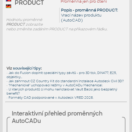
Proměnná jen pro čtení
PRODUCT
Popis - proměnná PRODUCT:
Vrací název produktu
Hodnotu proměnné
(AutoCAD)
PRODUCT
zobrazíte
nebo změníte zadáním PRODUCT na příkazovém řádku.
Viz
související tipy
:
•
Jak do Fusion doplnit speciální typy závitů - pro 3D tisk, DIN477, E25,
objektivy...
•
Jak zahrnout CZ Country Kit do standardní instalace Autodesk Civil 3D?
•
"Mechanické" uchopovací režimy v AutoCADu Mechanical.
•
U kterých produktů si mohu nainstalovat Vault Basic jako bezplatný
benefit?
•
Formáty CAD podporované v Autodesk VRED 2026.
Interaktivní přehled proměnných
AutoCADu