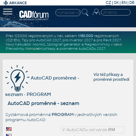
CZ
|
SK
|
EN
|
DE
Přes 123.000 registrovaných u nás, celkem
1.130.000
registrovaných
(CZ+EN)
. Tipy pro
AutoCAD 2027
, pro
Inventor 2027
a pro
Revit 2027
.
Nový
Kalkulátor nosníků
,
Spirograf generátor
a
Regresní křivky
v sekci
Převodníky
.
Kompletní
příkazy
a
proměnné AutoCADu 2027
.
Viz též
příkazy
a
AutoCAD proměnné -
proměnné prostředí
seznam - PROGRAM
AutoCAD proměnné - seznam
Systémová proměnná
PROGRAM
v jednotlivých verzích
programu AutoCAD:
V AutoCADu od verze
R14