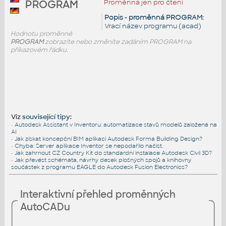
Proměnná jen pro čtení
PROGRAM
Popis - proměnná PROGRAM:
Vrací název programu (acad)
Hodnotu proměnné
PROGRAM
zobrazíte nebo změníte zadáním PROGRAM na
příkazovém řádku.
Viz
související tipy
:
•
Autodesk Assistant v Inventoru: automatizace stavů modelů založená na
AI
•
Jak získat koncepční BIM aplikaci Autodesk Forma Building Design?
•
Chyba: Server aplikace Inventor se nepodařilo načíst.
•
Jak zahrnout CZ Country Kit do standardní instalace Autodesk Civil 3D?
•
Jak převést schémata, návrhy desek plošných spojů a knihovny
součástek z programu EAGLE do Autodesk Fusion Electronics?
Interaktivní přehled proměnných
AutoCADu