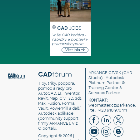
CAD
JOBS
Vaše CAD kariéra -
nabídky a poptávky
pracovních pozic
Více info
CAD
fórum
ARKANCE CZ/SK
(CAD
Studio) - Autodesk
Platinum Partner &
Tipy, triky, podpora,
Training Center &
pomoc a rady pro
Services Partner
AutoCAD, LT, Inventor,
Revit, Map, Civil 3D, 3ds
KONTAKT:
Max, Fusion, Forma,
webmaster.cz@arkance.w
Vault, PowerMill a další
| tel. +420 910 970 111
Autodesk aplikace
(community support
firmy ARKANCE). Viz
O portálu
.
Copyright © 2026 |