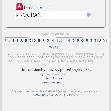
Proměnná:
Všechny proměnné:
*
|
_
|
2
|
3
|
A
|
B
|
C
|
D
|
E
|
F
|
G
|
H
|
I
|
L
|
M
|
N
|
O
|
P
|
Q
|
R
|
S
|
T
|
U
|
V
|
W
|
X
|
Z
|
Proměnné od verze:
R12
|
R13
|
R14
|
2000
|
2000i
|
2002
|
2004
|
2005
|
2006
|
2007
|
2008
|
2009
|
2010
|
2011
|
2012
|
2013
|
2014
|
2015
|
2016
|
2017
|
2018
|
2019
|
2020
|
2021
|
2022
|
2023
|
2024
|
2025
|
2026
|
2027
|
Přehled všech AutoCAD proměnných
-
1547
jen neobsažené v LT
jen v Mac verzi
proměnné prostředí
Chybějící proměnná AutoCADu? Chybějící nebo nesprávný popis?
Kontaktujte nás
prosím pro opravu.