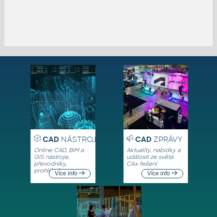
CAD
NÁSTROJE
CAD
ZPRÁVY
Online CAD, BIM a
Aktuality, nabídky a
GIS nástroje,
události ze světa
převodníky,
CAx řešení
prohlížeče
Více info
Více info