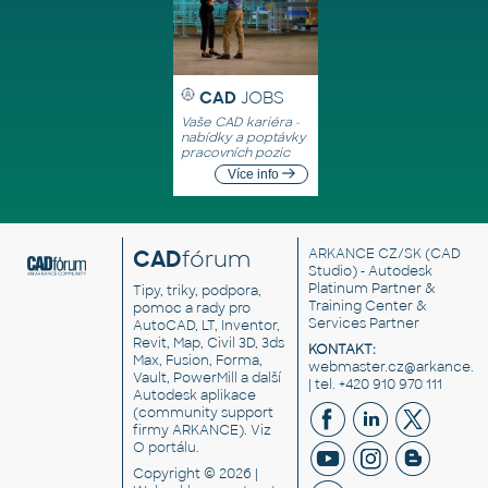
CAD
JOBS
Vaše CAD kariéra -
nabídky a poptávky
pracovních pozic
Více info
CAD
fórum
ARKANCE CZ/SK
(CAD
Studio) - Autodesk
Platinum Partner &
Tipy, triky, podpora,
Training Center &
pomoc a rady pro
Services Partner
AutoCAD, LT, Inventor,
Revit, Map, Civil 3D, 3ds
KONTAKT:
Max, Fusion, Forma,
webmaster.cz@arkance.w
Vault, PowerMill a další
| tel. +420 910 970 111
Autodesk aplikace
(community support
firmy ARKANCE). Viz
O portálu
.
Copyright © 2026 |