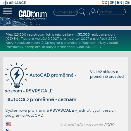
CZ
|
SK
|
EN
|
DE
Přes 123.000 registrovaných u nás, celkem
1.130.000
registrovaných
(CZ+EN)
. Tipy pro
AutoCAD 2027
, pro
Inventor 2027
a pro
Revit 2027
.
Nový
Kalkulátor nosníků
,
Spirograf generátor
a
Regresní křivky
v sekci
Převodníky
.
Kompletní
příkazy
a
proměnné AutoCADu 2027
.
Viz též
příkazy
a
AutoCAD proměnné -
proměnné prostředí
seznam - PSVPSCALE
AutoCAD proměnné - seznam
Systémová proměnná
PSVPSCALE
v jednotlivých verzích
programu AutoCAD:
V AutoCADu od verze
2000