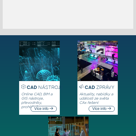
CAD
NÁSTROJE
CAD
ZPRÁVY
Online CAD, BIM a
Aktuality, nabídky a
GIS nástroje,
události ze světa
převodníky,
CAx řešení
prohlížeče
Více info
Více info