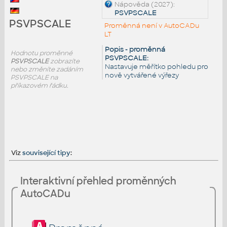
Nápověda (2027):
PSVPSCALE
PSVPSCALE
Proměnná není v AutoCADu
LT
Popis - proměnná
Hodnotu proměnné
PSVPSCALE:
PSVPSCALE
zobrazíte
Nastavuje měřítko pohledu pro
nebo změníte zadáním
nově vytvářené výřezy
PSVPSCALE na
příkazovém řádku.
Viz
související tipy
:
Interaktivní přehled proměnných
AutoCADu