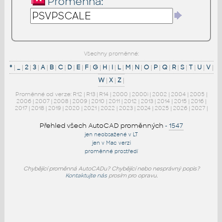
Proměnná:
Všechny proměnné:
*
|
_
|
2
|
3
|
A
|
B
|
C
|
D
|
E
|
F
|
G
|
H
|
I
|
L
|
M
|
N
|
O
|
P
|
Q
|
R
|
S
|
T
|
U
|
V
|
W
|
X
|
Z
|
Proměnné od verze:
R12
|
R13
|
R14
|
2000
|
2000i
|
2002
|
2004
|
2005
|
2006
|
2007
|
2008
|
2009
|
2010
|
2011
|
2012
|
2013
|
2014
|
2015
|
2016
|
2017
|
2018
|
2019
|
2020
|
2021
|
2022
|
2023
|
2024
|
2025
|
2026
|
2027
|
Přehled všech AutoCAD proměnných
-
1547
jen neobsažené v LT
jen v Mac verzi
proměnné prostředí
Chybějící proměnná AutoCADu? Chybějící nebo nesprávný popis?
Kontaktujte nás
prosím pro opravu.