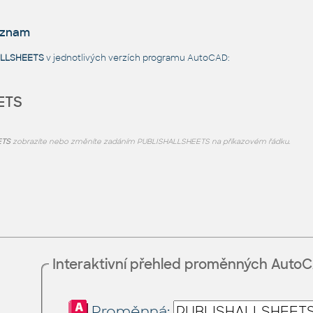
eznam
ALLSHEETS
v jednotlivých verzích programu AutoCAD:
ETS
ETS
zobrazíte nebo změníte zadáním PUBLISHALLSHEETS na příkazovém řádku.
Interaktivní přehled proměnných Auto
Proměnná: