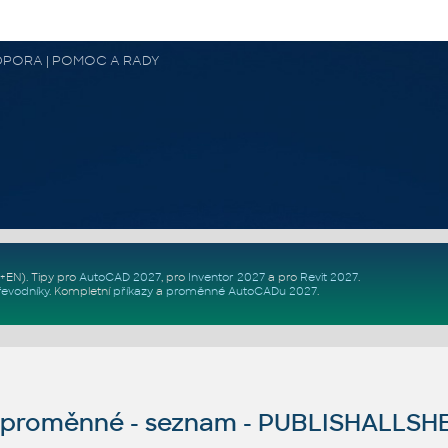
 PODPORA | POMOC A RADY
Z+EN)
. Tipy pro
AutoCAD 2027
, pro
Inventor 2027
a pro
Revit 2027
.
řevodníky
.
Kompletní
příkazy
a
proměnné AutoCADu 2027
.
proměnné - seznam - PUBLISHALLSH