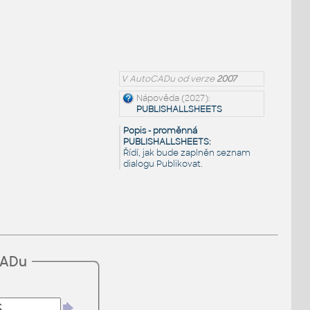
V AutoCADu od verze
2007
Nápověda (2027):
PUBLISHALLSHEETS
Popis - proměnná
PUBLISHALLSHEETS:
Řídí, jak bude zaplněn seznam
dialogu Publikovat.
CADu