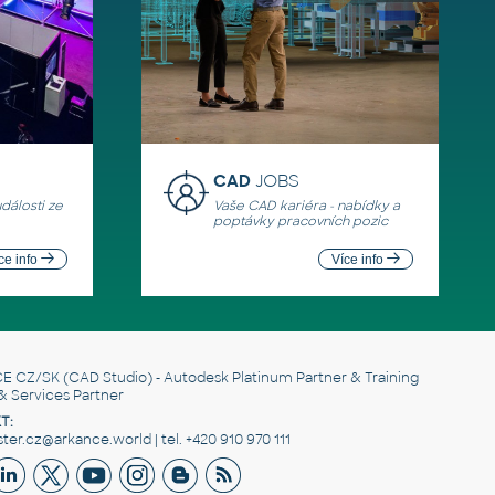
CAD
JOBS
události ze
Vaše CAD kariéra - nabídky a
poptávky pracovních pozic
ce info
Více info
E CZ/SK
(CAD Studio) - Autodesk Platinum Partner & Training
& Services Partner
T:
er.cz@arkance.world | tel. +420 910 970 111