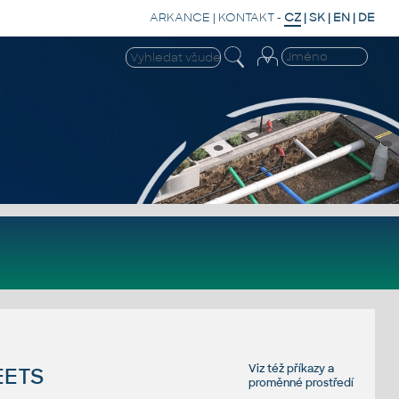
ARKANCE
|
KONTAKT
-
CZ
|
SK
|
EN
|
DE
Viz též
příkazy
a
EETS
proměnné prostředí