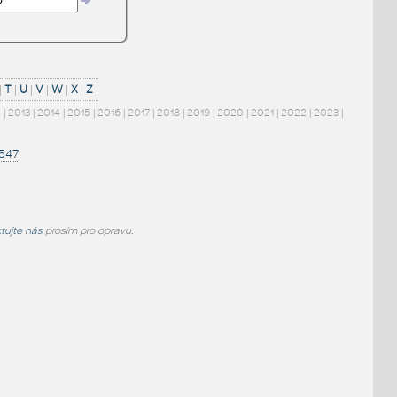
|
T
|
U
|
V
|
W
|
X
|
Z
|
2
|
2013
|
2014
|
2015
|
2016
|
2017
|
2018
|
2019
|
2020
|
2021
|
2022
|
2023
|
1547
tujte nás
prosím pro opravu.