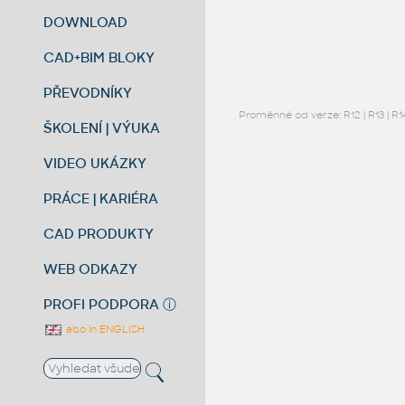
DOWNLOAD
CAD+BIM BLOKY
PŘEVODNÍKY
Proměnné od verze:
R12
|
R13
|
R1
ŠKOLENÍ | VÝUKA
VIDEO UKÁZKY
PRÁCE | KARIÉRA
CAD PRODUKTY
WEB ODKAZY
PROFI PODPORA
ⓘ
also in ENGLISH