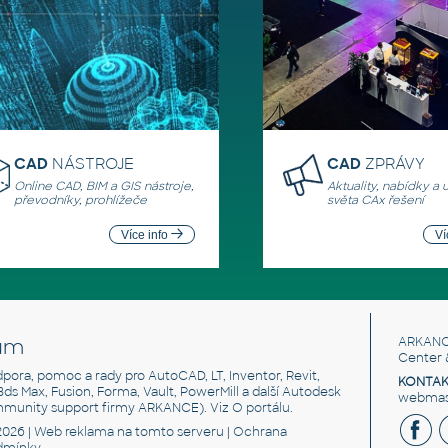
CAD
NÁSTROJE
CAD
ZPRÁVY
Online CAD, BIM a GIS nástroje,
Aktuality, nabídky a 
převodníky, prohlížeče
světa CAx řešení
Více info
Ví
um
ARKANC
Center 
odpora, pomoc a rady pro AutoCAD, LT, Inventor, Revit,
KONTAK
 3ds Max, Fusion, Forma, Vault, PowerMill a další Autodesk
webmast
mmunity support firmy ARKANCE). Viz
O portálu
.
2026 |
Web reklama
na tomto serveru |
Ochrana