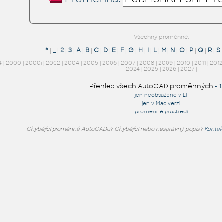
Všechny proměnné:
*
|
_
|
2
|
3
|
A
|
B
|
C
|
D
|
E
|
F
|
G
|
H
|
I
|
L
|
M
|
N
|
O
|
P
|
Q
|
R
|
S
4
|
2000
|
2000i
|
2002
|
2004
|
2005
|
2006
|
2007
|
2008
|
2009
|
2010
|
2011
|
201
2024
|
2025
|
2026
|
2027
|
Přehled všech AutoCAD proměnných
-
jen neobsažené v LT
jen v Mac verzi
proměnné prostředí
Chybějící proměnná AutoCADu? Chybějící nebo nesprávný popis?
Kontak