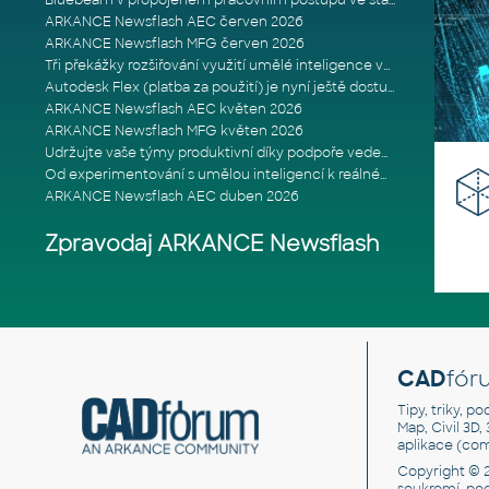
Bluebeam v propojeném pracovním postupu ve stavebnictví: Proč je int
ARKANCE Newsflash AEC červen 2026
ARKANCE Newsflash MFG červen 2026
Tři překážky rozšiřování využití umělé inteligence ve stavebním prům
Autodesk Flex (platba za použití) je nyní ještě dostupnější
ARKANCE Newsflash AEC květen 2026
ARKANCE Newsflash MFG květen 2026
Udržujte vaše týmy produktivní díky podpoře vedené odborníky
Od experimentování s umělou inteligencí k reálnému dopadu na podniká
ARKANCE Newsflash AEC duben 2026
Zpravodaj ARKANCE Newsflash
CAD
fór
Tipy, triky, p
Map, Civil 3D,
aplikace (co
Copyright © 