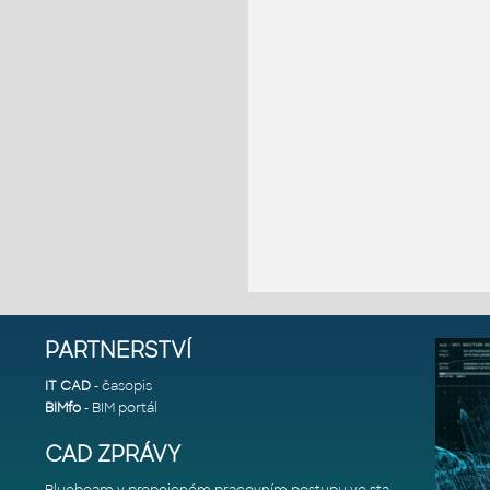
PARTNERSTVÍ
IT CAD
- časopis
BIMfo
- BIM portál
CAD ZPRÁVY