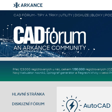
CAD FÓRUM - TIPY A TRIKY | UTILITY | DISKUZE | BLOKY |
Přes 123.000 registrovaných u nás, celkem
1.130.000
registrovaných (C
Nový
Kalkulátor nosníků
,
Spirograf generátor
a
Regresní křivky
v sekci
P
HLAVNÍ STRÁNKA
DISKUZNÍ FÓRUM
AutoCAD 