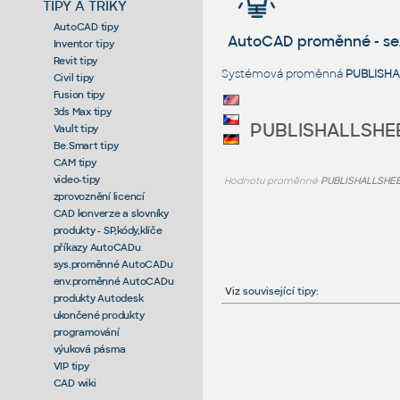
TIPY A TRIKY
AutoCAD tipy
AutoCAD proměnné - s
Inventor tipy
Revit tipy
Systémová proměnná
PUBLISH
Civil tipy
Fusion tipy
3ds Max tipy
PUBLISHALLSHE
Vault tipy
Be.Smart tipy
CAM tipy
video-tipy
Hodnotu proměnné
PUBLISHALLSHE
zprovoznění licencí
CAD konverze a slovníky
produkty - SP,kódy,klíče
příkazy AutoCADu
sys.proměnné AutoCADu
env.proměnné AutoCADu
Viz
související tipy
:
produkty Autodesk
ukončené produkty
programování
výuková pásma
VIP tipy
CAD wiki