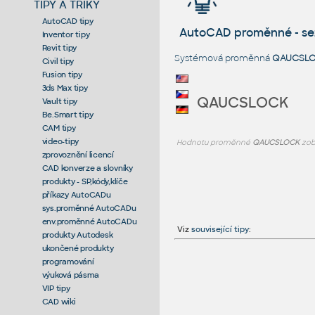
TIPY A TRIKY
AutoCAD tipy
AutoCAD proměnné - s
Inventor tipy
Revit tipy
Systémová proměnná
QAUCSL
Civil tipy
Fusion tipy
3ds Max tipy
QAUCSLOCK
Vault tipy
Be.Smart tipy
CAM tipy
video-tipy
Hodnotu proměnné
QAUCSLOCK
zob
zprovoznění licencí
CAD konverze a slovníky
produkty - SP,kódy,klíče
příkazy AutoCADu
sys.proměnné AutoCADu
env.proměnné AutoCADu
Viz
související tipy
:
produkty Autodesk
ukončené produkty
programování
výuková pásma
VIP tipy
CAD wiki