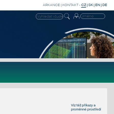
ARKANCE
|
KONTAKT
-
CZ
|
SK
|
EN
|
DE
Viz též
příkazy
a
proměnné prostředí