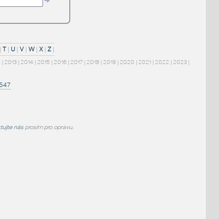
|
T
|
U
|
V
|
W
|
X
|
Z
|
2
|
2013
|
2014
|
2015
|
2016
|
2017
|
2018
|
2019
|
2020
|
2021
|
2022
|
2023
|
1547
tujte nás
prosím pro opravu.