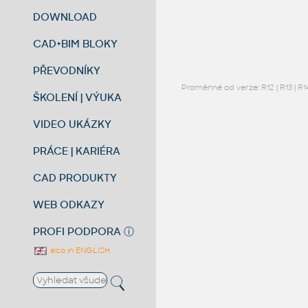
DOWNLOAD
CAD+BIM BLOKY
PŘEVODNÍKY
Proměnné od verze:
R12
|
R13
|
R1
ŠKOLENÍ | VÝUKA
VIDEO UKÁZKY
PRÁCE | KARIÉRA
CAD PRODUKTY
WEB ODKAZY
PROFI PODPORA
ⓘ
also in ENGLISH