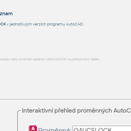
eznam
OCK
v jednotlivých verzích programu AutoCAD:
razíte nebo změníte zadáním QAUCSLOCK na příkazovém řádku.
Interaktivní přehled proměnných Auto
Proměnná: