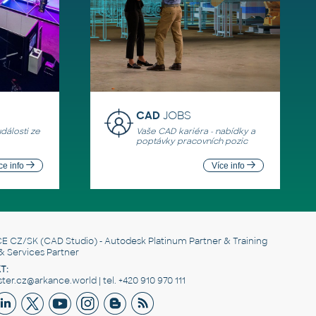
CAD
JOBS
události ze
Vaše CAD kariéra - nabídky a
poptávky pracovních pozic
ce info
Více info
E CZ/SK
(CAD Studio) - Autodesk Platinum Partner & Training
& Services Partner
T:
er.cz@arkance.world | tel. +420 910 970 111