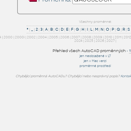
Všechny proměnné:
*
|
_
|
2
|
3
|
A
|
B
|
C
|
D
|
E
|
F
|
G
|
H
|
I
|
L
|
M
|
N
|
O
|
P
|
Q
|
R
|
S
4
|
2000
|
2000i
|
2002
|
2004
|
2005
|
2006
|
2007
|
2008
|
2009
|
2010
|
2011
|
201
2024
|
2025
|
2026
|
2027
|
Přehled všech AutoCAD proměnných
-
jen neobsažené v LT
jen v Mac verzi
proměnné prostředí
Chybějící proměnná AutoCADu? Chybějící nebo nesprávný popis?
Kontak