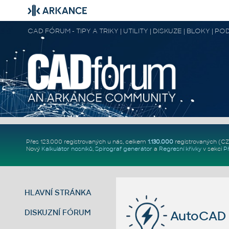
CAD FÓRUM - TIPY A TRIKY | UTILITY | DISKUZE | BLOKY |
Přes 123.000 registrovaných u nás, celkem
1.130.000
registrovaných (C
Nový
Kalkulátor nosníků
,
Spirograf generátor
a
Regresní křivky
v sekci
P
HLAVNÍ STRÁNKA
DISKUZNÍ FÓRUM
AutoCAD 