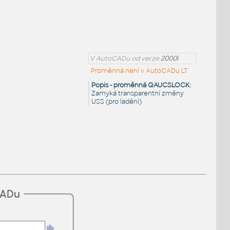
V AutoCADu od verze
2000i
Proměnná není v AutoCADu LT
Popis - proměnná QAUCSLOCK:
Zamyká transparentní změny
USS (pro ladění)
CADu