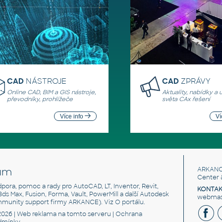
CAD
NÁSTROJE
CAD
ZPRÁVY
Online CAD, BIM a GIS nástroje,
Aktuality, nabídky a 
převodníky, prohlížeče
světa CAx řešení
Více info
Ví
um
ARKANC
Center 
odpora, pomoc a rady pro AutoCAD, LT, Inventor, Revit,
KONTAK
 3ds Max, Fusion, Forma, Vault, PowerMill a další Autodesk
webmast
mmunity support firmy ARKANCE). Viz
O portálu
.
2026 |
Web reklama
na tomto serveru |
Ochrana