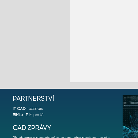
PARTNERSTVÍ
IT CAD
- časopis
BIMfo
- BIM portál
CAD ZPRÁVY