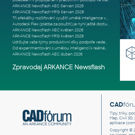
Bluebeam v propojeném pracovním postupu ve stavebnictví: Proč je int
ARKANCE Newsflash AEC červen 2026
ARKANCE Newsflash MFG červen 2026
Tři překážky rozšiřování využití umělé inteligence ve stavebním prům
Autodesk Flex (platba za použití) je nyní ještě dostupnější
ARKANCE Newsflash AEC květen 2026
ARKANCE Newsflash MFG květen 2026
Udržujte vaše týmy produktivní díky podpoře vedené odborníky
Od experimentování s umělou inteligencí k reálnému dopadu na podniká
ARKANCE Newsflash AEC duben 2026
Zpravodaj ARKANCE Newsflash
CAD
fór
Tipy, triky, p
Map, Civil 3D,
aplikace (co
Copyright © 