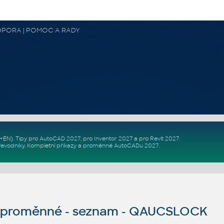
 PODPORA | POMOC A RADY
Z+EN)
. Tipy pro
AutoCAD 2027
, pro
Inventor 2027
a pro
Revit 2027
.
řevodníky
.
Kompletní
příkazy
a
proměnné AutoCADu 2027
.
proměnné - seznam - QAUCSLOCK