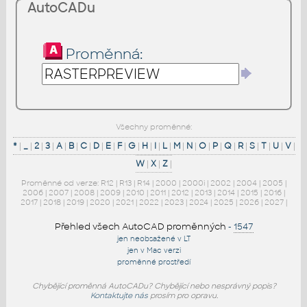
AutoCADu
Proměnná:
Všechny proměnné:
*
|
_
|
2
|
3
|
A
|
B
|
C
|
D
|
E
|
F
|
G
|
H
|
I
|
L
|
M
|
N
|
O
|
P
|
Q
|
R
|
S
|
T
|
U
|
V
|
W
|
X
|
Z
|
Proměnné od verze:
R12
|
R13
|
R14
|
2000
|
2000i
|
2002
|
2004
|
2005
|
2006
|
2007
|
2008
|
2009
|
2010
|
2011
|
2012
|
2013
|
2014
|
2015
|
2016
|
2017
|
2018
|
2019
|
2020
|
2021
|
2022
|
2023
|
2024
|
2025
|
2026
|
2027
|
Přehled všech AutoCAD proměnných
-
1547
jen neobsažené v LT
jen v Mac verzi
proměnné prostředí
Chybějící proměnná AutoCADu? Chybějící nebo nesprávný popis?
Kontaktujte nás
prosím pro opravu.