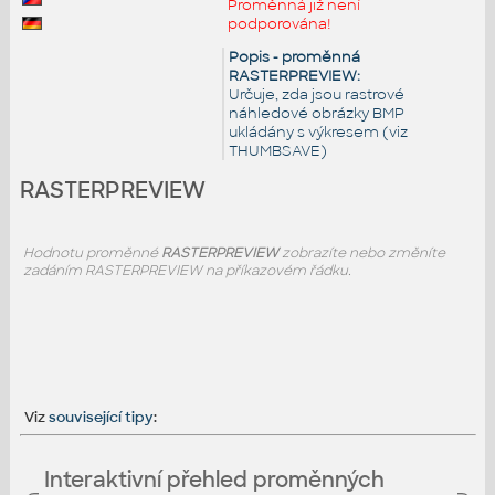
Proměnná již není
podporována!
Popis - proměnná
RASTERPREVIEW:
Určuje, zda jsou rastrové
náhledové obrázky BMP
ukládány s výkresem (viz
THUMBSAVE)
RASTERPREVIEW
Hodnotu proměnné
RASTERPREVIEW
zobrazíte nebo změníte
zadáním RASTERPREVIEW na příkazovém řádku.
Viz
související tipy
:
Interaktivní přehled proměnných