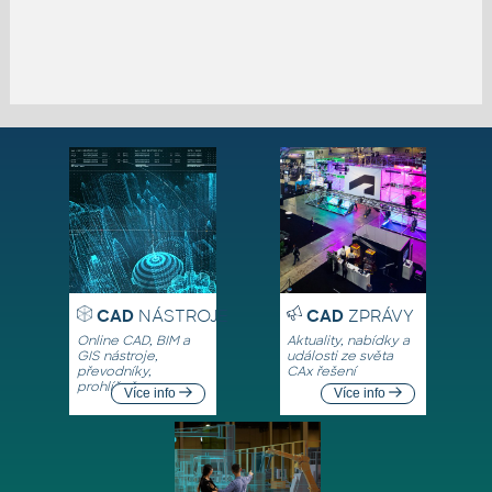
CAD
NÁSTROJE
CAD
ZPRÁVY
Online CAD, BIM a
Aktuality, nabídky a
GIS nástroje,
události ze světa
převodníky,
CAx řešení
prohlížeče
Více info
Více info