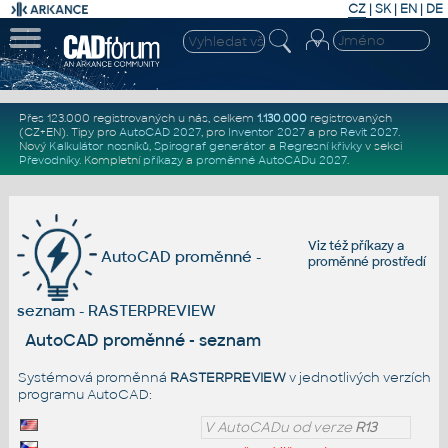
CZ
|
SK
|
EN
|
DE
Přes 123.000 registrovaných u nás, celkem
1.130.000
registrovaných
(CZ+EN)
. Tipy pro
AutoCAD 2027
, pro
Inventor 2027
a pro
Revit 2027
.
Nový
Kalkulátor nosníků
,
Spirograf generátor
a
Regresní křivky
v sekci
Převodníky
.
Kompletní
příkazy
a
proměnné AutoCADu 2027
.
Viz též
příkazy
a
AutoCAD proměnné -
proměnné prostředí
seznam - RASTERPREVIEW
AutoCAD proměnné - seznam
Systémová proměnná
RASTERPREVIEW
v jednotlivých verzích
programu AutoCAD:
V AutoCADu od verze
R13