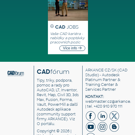
CAD
JOBS
Vaše CAD kariéra -
nabídky a poptávky
pracovních pozic
Více info
CAD
fórum
ARKANCE CZ/SK
(CAD
Studio) - Autodesk
Platinum Partner &
Tipy, triky, podpora,
Training Center &
pomoc a rady pro
Services Partner
AutoCAD, LT, Inventor,
Revit, Map, Civil 3D, 3ds
KONTAKT:
Max, Fusion, Forma,
webmaster.cz@arkance.w
Vault, PowerMill a další
| tel. +420 910 970 111
Autodesk aplikace
(community support
firmy ARKANCE). Viz
O portálu
.
Copyright © 2026 |