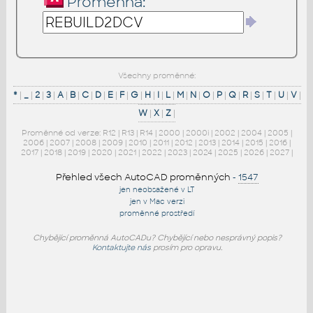
Proměnná:
Všechny proměnné:
*
|
_
|
2
|
3
|
A
|
B
|
C
|
D
|
E
|
F
|
G
|
H
|
I
|
L
|
M
|
N
|
O
|
P
|
Q
|
R
|
S
|
T
|
U
|
V
|
W
|
X
|
Z
|
Proměnné od verze:
R12
|
R13
|
R14
|
2000
|
2000i
|
2002
|
2004
|
2005
|
2006
|
2007
|
2008
|
2009
|
2010
|
2011
|
2012
|
2013
|
2014
|
2015
|
2016
|
2017
|
2018
|
2019
|
2020
|
2021
|
2022
|
2023
|
2024
|
2025
|
2026
|
2027
|
Přehled všech AutoCAD proměnných
-
1547
jen neobsažené v LT
jen v Mac verzi
proměnné prostředí
Chybějící proměnná AutoCADu? Chybějící nebo nesprávný popis?
Kontaktujte nás
prosím pro opravu.