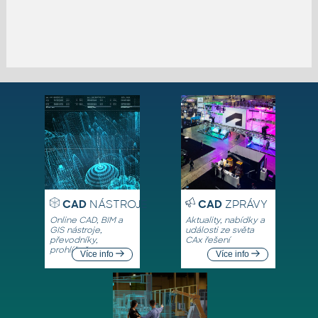
CAD
NÁSTROJE
CAD
ZPRÁVY
Online CAD, BIM a
Aktuality, nabídky a
GIS nástroje,
události ze světa
převodníky,
CAx řešení
prohlížeče
Více info
Více info