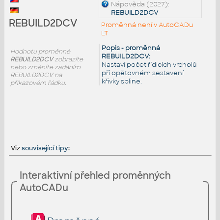
Nápověda (2027):
REBUILD2DCV
REBUILD2DCV
Proměnná není v AutoCADu
LT
Popis - proměnná
Hodnotu proměnné
REBUILD2DCV:
REBUILD2DCV
zobrazíte
Nastaví počet řídicích vrcholů
nebo změníte zadáním
při opětovném sestavení
REBUILD2DCV na
křivky spline.
příkazovém řádku.
Viz
související tipy
:
Interaktivní přehled proměnných
AutoCADu