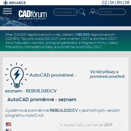
CZ
|
SK
|
EN
|
DE
Přes 123.000 registrovaných u nás, celkem
1.130.000
registrovaných
(CZ+EN)
. Tipy pro
AutoCAD 2027
, pro
Inventor 2027
a pro
Revit 2027
.
Nový
Kalkulátor nosníků
,
Spirograf generátor
a
Regresní křivky
v sekci
Převodníky
.
Kompletní
příkazy
a
proměnné AutoCADu 2027
.
Viz též
příkazy
a
AutoCAD proměnné -
proměnné prostředí
seznam - REBUILD2DCV
AutoCAD proměnné - seznam
Systémová proměnná
REBUILD2DCV
v jednotlivých verzích
programu AutoCAD:
V AutoCADu od verze
2011