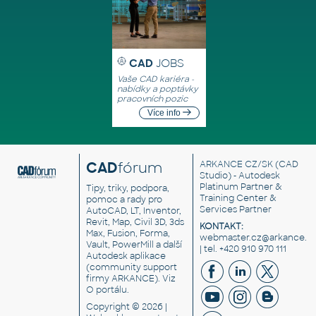
CAD
JOBS
Vaše CAD kariéra -
nabídky a poptávky
pracovních pozic
Více info
CAD
fórum
ARKANCE CZ/SK
(CAD
Studio) - Autodesk
Platinum Partner &
Tipy, triky, podpora,
Training Center &
pomoc a rady pro
Services Partner
AutoCAD, LT, Inventor,
Revit, Map, Civil 3D, 3ds
KONTAKT:
Max, Fusion, Forma,
webmaster.cz@arkance.w
Vault, PowerMill a další
| tel. +420 910 970 111
Autodesk aplikace
(community support
firmy ARKANCE). Viz
O portálu
.
Copyright © 2026 |