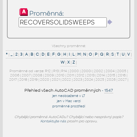
Proměnná:
Všechny proměnné:
*
|
_
|
2
|
3
|
A
|
B
|
C
|
D
|
E
|
F
|
G
|
H
|
I
|
L
|
M
|
N
|
O
|
P
|
Q
|
R
|
S
|
T
|
U
|
V
|
W
|
X
|
Z
|
Proměnné od verze:
R12
|
R13
|
R14
|
2000
|
2000i
|
2002
|
2004
|
2005
|
2006
|
2007
|
2008
|
2009
|
2010
|
2011
|
2012
|
2013
|
2014
|
2015
|
2016
|
2017
|
2018
|
2019
|
2020
|
2021
|
2022
|
2023
|
2024
|
2025
|
2026
|
2027
|
Přehled všech AutoCAD proměnných
-
1547
jen neobsažené v LT
jen v Mac verzi
proměnné prostředí
Chybějící proměnná AutoCADu? Chybějící nebo nesprávný popis?
Kontaktujte nás
prosím pro opravu.