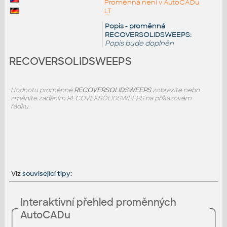
Proměnná není v AutoCADu
LT
Popis - proměnná
RECOVERSOLIDSWEEPS:
Popis bude doplněn
RECOVERSOLIDSWEEPS
Hodnotu proměnné
RECOVERSOLIDSWEEPS
zobrazíte nebo
změníte zadáním RECOVERSOLIDSWEEPS na příkazovém
řádku.
Viz
související tipy
:
Interaktivní přehled proměnných
AutoCADu