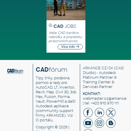
CAD
JOBS
Vaše CAD kariéra -
nabídky a poptávky
pracovních pozic
Více info
CAD
fórum
ARKANCE CZ/SK
(CAD
Studio) - Autodesk
Platinum Partner &
Tipy, triky, podpora,
Training Center &
pomoc a rady pro
Services Partner
AutoCAD, LT, Inventor,
Revit, Map, Civil 3D, 3ds
KONTAKT:
Max, Fusion, Forma,
webmaster.cz@arkance.w
Vault, PowerMill a další
| tel. +420 910 970 111
Autodesk aplikace
(community support
firmy ARKANCE). Viz
O portálu
.
Copyright © 2026 |