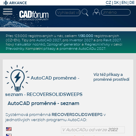
CZ
|
SK
|
EN
|
DE
Přes 123.000 registrovaných u nás, celkem
1.130.000
registrovaných
(CZ+EN)
. Tipy pro
AutoCAD 2027
, pro
Inventor 2027
a pro
Revit 2027
.
Nový
Kalkulátor nosníků
,
Spirograf generátor
a
Regresní křivky
v sekci
Převodníky
.
Kompletní
příkazy
a
proměnné AutoCADu 2027
.
Viz též
příkazy
a
AutoCAD proměnné -
proměnné prostředí
seznam - RECOVERSOLIDSWEEPS
AutoCAD proměnné - seznam
Systémová proměnná
RECOVERSOLIDSWEEPS
v
jednotlivých verzích programu AutoCAD:
V AutoCADu od verze
2022