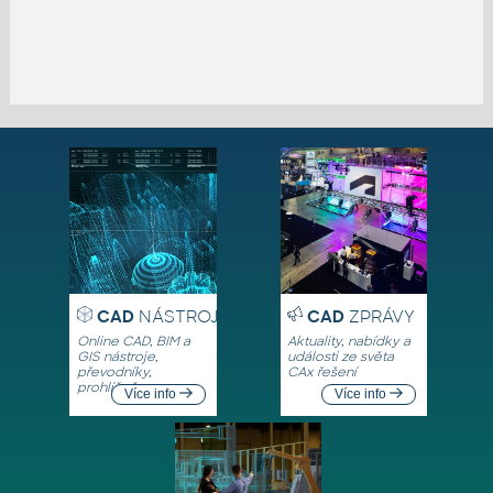
CAD
NÁSTROJE
CAD
ZPRÁVY
Online CAD, BIM a
Aktuality, nabídky a
GIS nástroje,
události ze světa
převodníky,
CAx řešení
prohlížeče
Více info
Více info