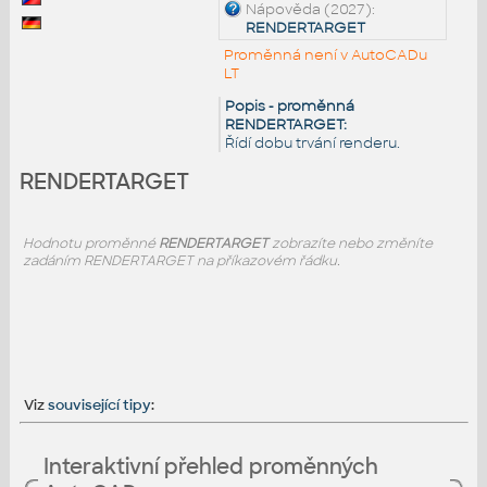
Nápověda (2027):
RENDERTARGET
Proměnná není v AutoCADu
LT
Popis - proměnná
RENDERTARGET:
Řídí dobu trvání renderu.
RENDERTARGET
Hodnotu proměnné
RENDERTARGET
zobrazíte nebo změníte
zadáním RENDERTARGET na příkazovém řádku.
Viz
související tipy
:
Interaktivní přehled proměnných