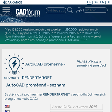
CZ
|
SK
|
EN
|
DE
Přes 123.000 registrovaných u nás, celkem
1.130.000
registrovaných
(CZ+EN)
. Tipy pro
AutoCAD 2027
, pro
Inventor 2027
a pro
Revit 2027
.
Nový
Kalkulátor nosníků
,
Spirograf generátor
a
Regresní křivky
v sekci
Převodníky
.
Kompletní
příkazy
a
proměnné AutoCADu 2027
.
Viz též
příkazy
a
AutoCAD proměnné -
proměnné prostředí
seznam - RENDERTARGET
AutoCAD proměnné - seznam
Systémová proměnná
RENDERTARGET
v jednotlivých verzích
programu AutoCAD:
V AutoCADu od verze
2016