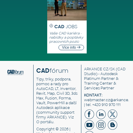
CAD
JOBS
Vaše CAD kariéra -
nabídky a poptávky
pracovních pozic
Více info
CAD
fórum
ARKANCE CZ/SK
(CAD
Studio) - Autodesk
Platinum Partner &
Tipy, triky, podpora,
Training Center &
pomoc a rady pro
Services Partner
AutoCAD, LT, Inventor,
Revit, Map, Civil 3D, 3ds
KONTAKT:
Max, Fusion, Forma,
webmaster.cz@arkance.w
Vault, PowerMill a další
| tel. +420 910 970 111
Autodesk aplikace
(community support
firmy ARKANCE). Viz
O portálu
.
Copyright © 2026 |