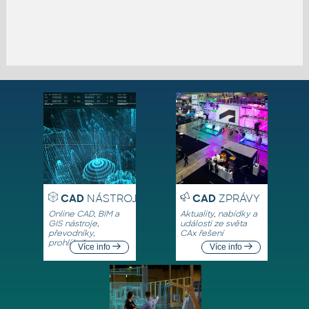
CAD
NÁSTROJE
CAD
ZPRÁVY
Online CAD, BIM a
Aktuality, nabídky a
GIS nástroje,
události ze světa
převodníky,
CAx řešení
prohlížeče
Více info
Více info