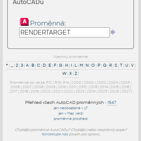
AutoCADu
Proměnná:
Všechny proměnné:
*
|
_
|
2
|
3
|
A
|
B
|
C
|
D
|
E
|
F
|
G
|
H
|
I
|
L
|
M
|
N
|
O
|
P
|
Q
|
R
|
S
|
T
|
U
|
V
|
W
|
X
|
Z
|
Proměnné od verze:
R12
|
R13
|
R14
|
2000
|
2000i
|
2002
|
2004
|
2005
|
2006
|
2007
|
2008
|
2009
|
2010
|
2011
|
2012
|
2013
|
2014
|
2015
|
2016
|
2017
|
2018
|
2019
|
2020
|
2021
|
2022
|
2023
|
2024
|
2025
|
2026
|
2027
|
Přehled všech AutoCAD proměnných
-
1547
jen neobsažené v LT
jen v Mac verzi
proměnné prostředí
Chybějící proměnná AutoCADu? Chybějící nebo nesprávný popis?
Kontaktujte nás
prosím pro opravu.