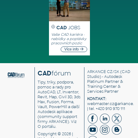
CAD
JOBS
Vaše CAD kariéra -
nabídky a poptávky
pracovních pozic
Více info
CAD
fórum
ARKANCE CZ/SK
(CAD
Studio) - Autodesk
Platinum Partner &
Tipy, triky, podpora,
Training Center &
pomoc a rady pro
Services Partner
AutoCAD, LT, Inventor,
Revit, Map, Civil 3D, 3ds
KONTAKT:
Max, Fusion, Forma,
webmaster.cz@arkance.w
Vault, PowerMill a další
| tel. +420 910 970 111
Autodesk aplikace
(community support
firmy ARKANCE). Viz
O portálu
.
Copyright © 2026 |