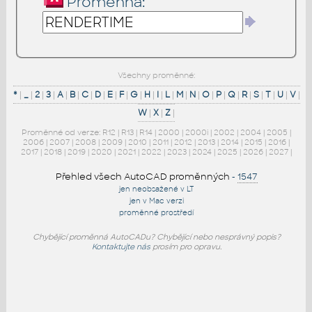
Proměnná:
Všechny proměnné:
*
|
_
|
2
|
3
|
A
|
B
|
C
|
D
|
E
|
F
|
G
|
H
|
I
|
L
|
M
|
N
|
O
|
P
|
Q
|
R
|
S
|
T
|
U
|
V
|
W
|
X
|
Z
|
Proměnné od verze:
R12
|
R13
|
R14
|
2000
|
2000i
|
2002
|
2004
|
2005
|
2006
|
2007
|
2008
|
2009
|
2010
|
2011
|
2012
|
2013
|
2014
|
2015
|
2016
|
2017
|
2018
|
2019
|
2020
|
2021
|
2022
|
2023
|
2024
|
2025
|
2026
|
2027
|
Přehled všech AutoCAD proměnných
-
1547
jen neobsažené v LT
jen v Mac verzi
proměnné prostředí
Chybějící proměnná AutoCADu? Chybějící nebo nesprávný popis?
Kontaktujte nás
prosím pro opravu.