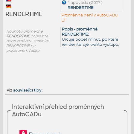
Nápověda (2027):
RENDERTIME
RENDERTIME
Proměnná není v AutoCADu
LT
Popis - proměnná
Hodnotu proměnné
RENDERTIME:
RENDERTIME
zobrazíte
Určuje počet minut, po které
nebo změníte zadáním
render iteruje kvalitu výstupu.
RENDERTIME na
příkazovém řádku.
Viz
související tipy
:
Interaktivní přehled proměnných
AutoCADu