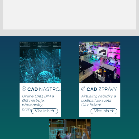
CAD
NÁSTROJE
CAD
ZPRÁVY
Online CAD, BIM a
Aktuality, nabídky a
GIS nástroje,
události ze světa
převodníky,
CAx řešení
prohlížeče
Více info
Více info