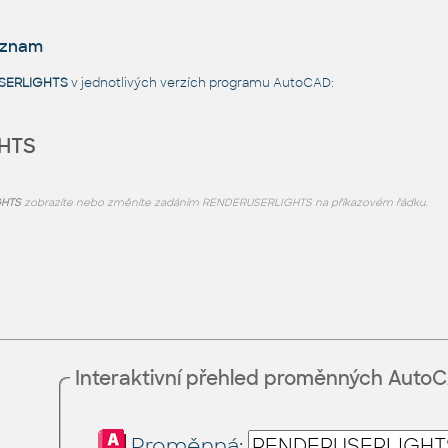
eznam
SERLIGHTS
v jednotlivých verzích programu AutoCAD:
HTS
GHTS
zobrazíte nebo změníte zadáním RENDERUSERLIGHTS na příkazovém řádku.
Interaktivní přehled proměnných Auto
Proměnná: