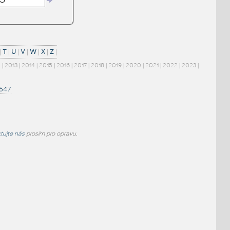
|
T
|
U
|
V
|
W
|
X
|
Z
|
2
|
2013
|
2014
|
2015
|
2016
|
2017
|
2018
|
2019
|
2020
|
2021
|
2022
|
2023
|
1547
tujte nás
prosím pro opravu.