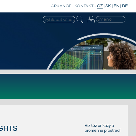
ARKANCE
|
KONTAKT
-
CZ
|
SK
|
EN
|
DE
Viz též
příkazy
a
GHTS
proměnné prostředí