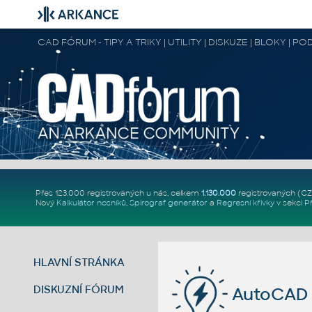
CAD FÓRUM - TIPY A TRIKY | UTILITY | DISKUZE | BLOKY |
Přes 123.000 registrovaných u nás, celkem
1.130.000
registrovaných (C
Nový
Kalkulátor nosníků
,
Spirograf generátor
a
Regresní křivky
v sekci
P
HLAVNÍ STRÁNKA
DISKUZNÍ FÓRUM
AutoCAD 