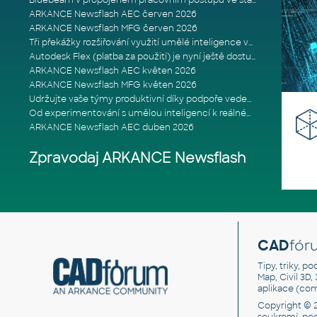
Bluebeam v propojeném pracovním postupu ve stavebnictví: Proč je int
ARKANCE Newsflash AEC červen 2026
ARKANCE Newsflash MFG červen 2026
Tři překážky rozšiřování využití umělé inteligence ve stavebním prům
Autodesk Flex (platba za použití) je nyní ještě dostupnější
ARKANCE Newsflash AEC květen 2026
ARKANCE Newsflash MFG květen 2026
Udržujte vaše týmy produktivní díky podpoře vedené odborníky
Od experimentování s umělou inteligencí k reálnému dopadu na podniká
ARKANCE Newsflash AEC duben 2026
Zpravodaj ARKANCE Newsflash
CAD
fór
Tipy, triky, p
Map, Civil 3D,
aplikace (co
Copyright © 