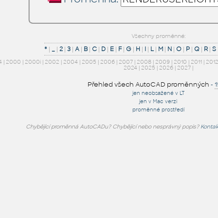
Všechny proměnné:
*
|
_
|
2
|
3
|
A
|
B
|
C
|
D
|
E
|
F
|
G
|
H
|
I
|
L
|
M
|
N
|
O
|
P
|
Q
|
R
|
S
4
|
2000
|
2000i
|
2002
|
2004
|
2005
|
2006
|
2007
|
2008
|
2009
|
2010
|
2011
|
201
2024
|
2025
|
2026
|
2027
|
Přehled všech AutoCAD proměnných
-
jen neobsažené v LT
jen v Mac verzi
proměnné prostředí
Chybějící proměnná AutoCADu? Chybějící nebo nesprávný popis?
Kontak