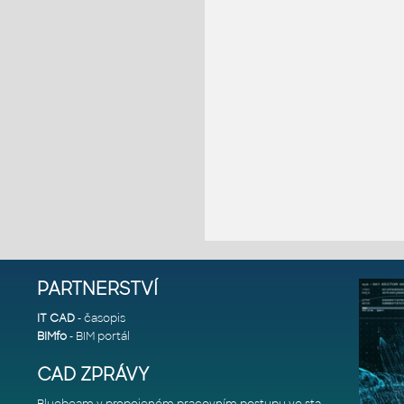
PARTNERSTVÍ
IT CAD
- časopis
BIMfo
- BIM portál
CAD ZPRÁVY