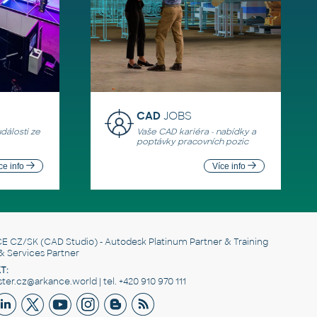
CAD
JOBS
události ze
Vaše CAD kariéra - nabídky a
poptávky pracovních pozic
ce info
Více info
E CZ/SK
(CAD Studio) - Autodesk Platinum Partner & Training
& Services Partner
T:
er.cz@arkance.world | tel. +420 910 970 111