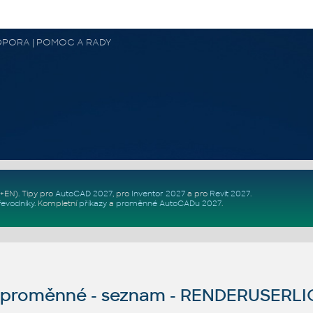
 PODPORA | POMOC A RADY
Z+EN)
. Tipy pro
AutoCAD 2027
, pro
Inventor 2027
a pro
Revit 2027
.
řevodníky
.
Kompletní
příkazy
a
proměnné AutoCADu 2027
.
proměnné - seznam - RENDERUSERLI