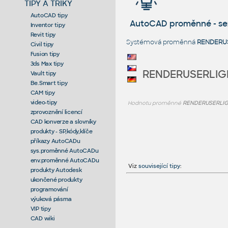
TIPY A TRIKY
AutoCAD tipy
AutoCAD proměnné - s
Inventor tipy
Revit tipy
Systémová proměnná
RENDERU
Civil tipy
Fusion tipy
3ds Max tipy
RENDERUSERLIG
Vault tipy
Be.Smart tipy
CAM tipy
video-tipy
Hodnotu proměnné
RENDERUSERLI
zprovoznění licencí
CAD konverze a slovníky
produkty - SP,kódy,klíče
příkazy AutoCADu
sys.proměnné AutoCADu
env.proměnné AutoCADu
Viz
související tipy
:
produkty Autodesk
ukončené produkty
programování
výuková pásma
VIP tipy
CAD wiki