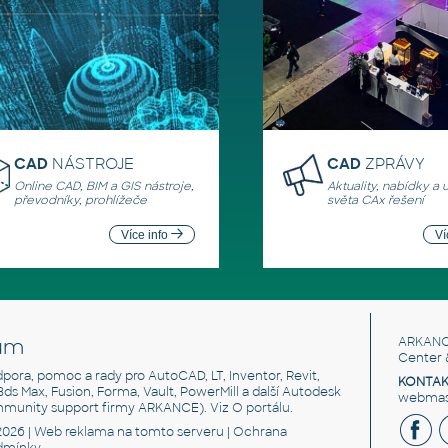
CAD
NÁSTROJE
CAD
ZPRÁVY
Online CAD, BIM a GIS nástroje,
Aktuality, nabídky a 
převodníky, prohlížeče
světa CAx řešení
Více info
Ví
um
ARKANC
Center 
odpora, pomoc a rady pro AutoCAD, LT, Inventor, Revit,
KONTAK
 3ds Max, Fusion, Forma, Vault, PowerMill a další Autodesk
webmast
mmunity support firmy ARKANCE). Viz
O portálu
.
2026 |
Web reklama
na tomto serveru |
Ochrana