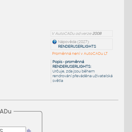
V AutoCADu od verze
2008
Nápověda (2027):
RENDERUSERLIGHTS
Proměnná není v AutoCADu LT
Popis - proměnná
RENDERUSERLIGHTS:
Určuje, zda jsou během
rendrování převáděna uživatelská
světla
CADu