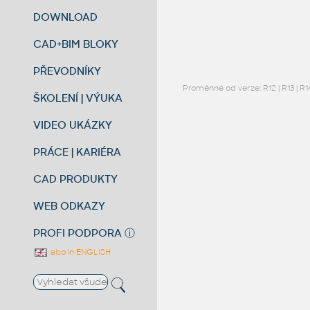
DOWNLOAD
CAD+BIM BLOKY
PŘEVODNÍKY
Proměnné od verze:
R12
|
R13
|
R1
ŠKOLENÍ | VÝUKA
VIDEO UKÁZKY
PRÁCE | KARIÉRA
CAD PRODUKTY
WEB ODKAZY
PROFI PODPORA
ⓘ
also in ENGLISH