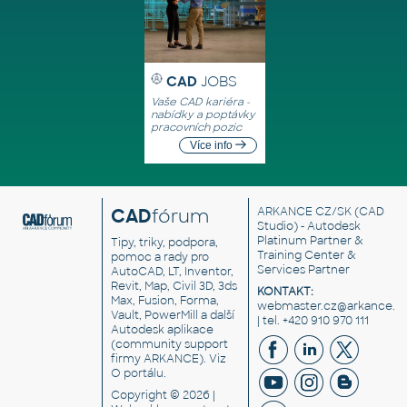
CAD
JOBS
Vaše CAD kariéra -
nabídky a poptávky
pracovních pozic
Více info
CAD
fórum
ARKANCE CZ/SK
(CAD
Studio) - Autodesk
Platinum Partner &
Tipy, triky, podpora,
Training Center &
pomoc a rady pro
Services Partner
AutoCAD, LT, Inventor,
Revit, Map, Civil 3D, 3ds
KONTAKT:
Max, Fusion, Forma,
webmaster.cz@arkance.w
Vault, PowerMill a další
| tel. +420 910 970 111
Autodesk aplikace
(community support
firmy ARKANCE). Viz
O portálu
.
Copyright © 2026 |