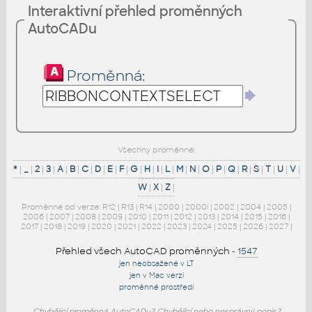
Interaktivní přehled proměnných
AutoCADu
Proměnná:
Všechny proměnné:
*
|
_
|
2
|
3
|
A
|
B
|
C
|
D
|
E
|
F
|
G
|
H
|
I
|
L
|
M
|
N
|
O
|
P
|
Q
|
R
|
S
|
T
|
U
|
V
|
W
|
X
|
Z
|
Proměnné od verze:
R12
|
R13
|
R14
|
2000
|
2000i
|
2002
|
2004
|
2005
|
2006
|
2007
|
2008
|
2009
|
2010
|
2011
|
2012
|
2013
|
2014
|
2015
|
2016
|
2017
|
2018
|
2019
|
2020
|
2021
|
2022
|
2023
|
2024
|
2025
|
2026
|
2027
|
Přehled všech AutoCAD proměnných
-
1547
jen neobsažené v LT
jen v Mac verzi
proměnné prostředí
Chybějící proměnná AutoCADu? Chybějící nebo nesprávný popis?