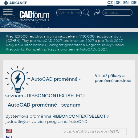
CZ
|
SK
|
EN
|
DE
Přes 123.000 registrovaných u nás, celkem
1.130.000
registrovaných
(CZ+EN)
. Tipy pro
AutoCAD 2027
, pro
Inventor 2027
a pro
Revit 2027
.
Nový
Kalkulátor nosníků
,
Spirograf generátor
a
Regresní křivky
v sekci
Převodníky
.
Kompletní
příkazy
a
proměnné AutoCADu 2027
.
Viz též
příkazy
a
AutoCAD proměnné -
proměnné prostředí
seznam - RIBBONCONTEXTSELECT
AutoCAD proměnné - seznam
Systémová proměnná
RIBBONCONTEXTSELECT
v
jednotlivých verzích programu AutoCAD:
V AutoCADu od verze
2010