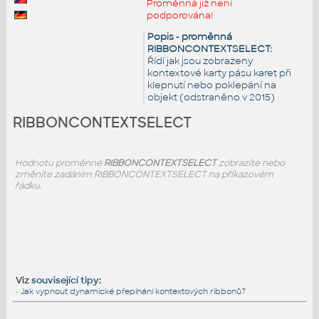
Proměnná již není
podporována!
Popis - proměnná
RIBBONCONTEXTSELECT:
Řídí jak jsou zobrazeny
kontextové karty pásu karet při
klepnutí nebo poklepání na
objekt (odstraněno v 2015)
RIBBONCONTEXTSELECT
Hodnotu proměnné
RIBBONCONTEXTSELECT
zobrazíte nebo
změníte zadáním RIBBONCONTEXTSELECT na příkazovém
řádku.
Viz
související tipy
:
•
Jak vypnout dynamické přepínání kontextových ribbonů?