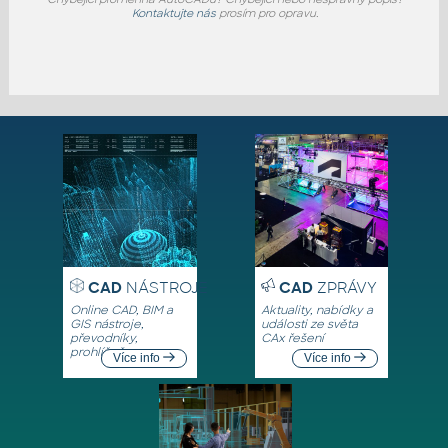
Kontaktujte nás
prosím pro opravu.
CAD
NÁSTROJE
CAD
ZPRÁVY
Online CAD, BIM a
Aktuality, nabídky a
GIS nástroje,
události ze světa
převodníky,
CAx řešení
prohlížeče
Více info
Více info