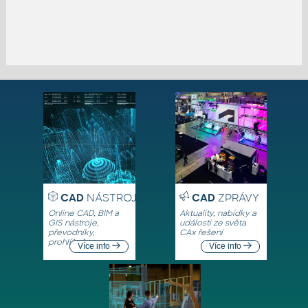
CAD
NÁSTROJE
CAD
ZPRÁVY
Online CAD, BIM a
Aktuality, nabídky a
GIS nástroje,
události ze světa
převodníky,
CAx řešení
prohlížeče
Více info
Více info