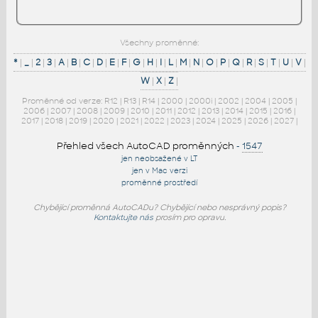
Všechny proměnné:
*
|
_
|
2
|
3
|
A
|
B
|
C
|
D
|
E
|
F
|
G
|
H
|
I
|
L
|
M
|
N
|
O
|
P
|
Q
|
R
|
S
|
T
|
U
|
V
|
W
|
X
|
Z
|
Proměnné od verze:
R12
|
R13
|
R14
|
2000
|
2000i
|
2002
|
2004
|
2005
|
2006
|
2007
|
2008
|
2009
|
2010
|
2011
|
2012
|
2013
|
2014
|
2015
|
2016
|
2017
|
2018
|
2019
|
2020
|
2021
|
2022
|
2023
|
2024
|
2025
|
2026
|
2027
|
Přehled všech AutoCAD proměnných
-
1547
jen neobsažené v LT
jen v Mac verzi
proměnné prostředí
Chybějící proměnná AutoCADu? Chybějící nebo nesprávný popis?
Kontaktujte nás
prosím pro opravu.