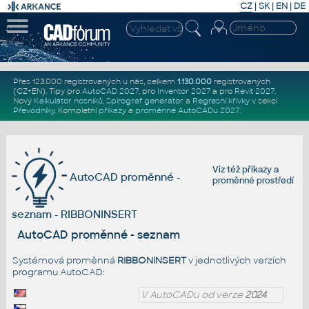
CZ
|
SK
|
EN
|
DE
Přes 123.000 registrovaných u nás, celkem
1.130.000
registrovaných
(CZ+EN)
. Tipy pro
AutoCAD 2027
, pro
Inventor 2027
a pro
Revit 2027
.
Nový
Kalkulátor nosníků
,
Spirograf generátor
a
Regresní křivky
v sekci
Převodníky
.
Kompletní
příkazy
a
proměnné AutoCADu 2027
.
Viz též
příkazy
a
AutoCAD proměnné -
proměnné prostředí
seznam - RIBBONINSERT
AutoCAD proměnné - seznam
Systémová proměnná
RIBBONINSERT
v jednotlivých verzích
programu AutoCAD:
V AutoCADu od verze
2024