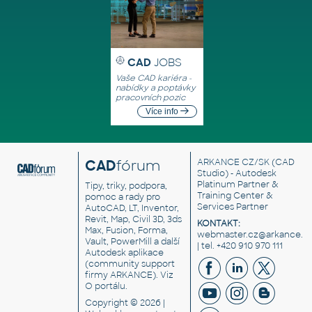
CAD
JOBS
Vaše CAD kariéra -
nabídky a poptávky
pracovních pozic
Více info
CAD
fórum
ARKANCE CZ/SK
(CAD
Studio) - Autodesk
Platinum Partner &
Tipy, triky, podpora,
Training Center &
pomoc a rady pro
Services Partner
AutoCAD, LT, Inventor,
Revit, Map, Civil 3D, 3ds
KONTAKT:
Max, Fusion, Forma,
webmaster.cz@arkance.w
Vault, PowerMill a další
| tel. +420 910 970 111
Autodesk aplikace
(community support
firmy ARKANCE). Viz
O portálu
.
Copyright © 2026 |