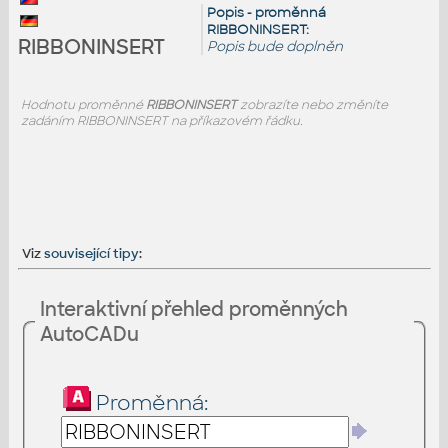
Popis - proměnná
RIBBONINSERT:
RIBBONINSERT
Popis bude doplněn
Hodnotu proměnné
RIBBONINSERT
zobrazíte nebo změníte
zadáním RIBBONINSERT na příkazovém řádku.
Viz
související tipy
:
Interaktivní přehled proměnných
AutoCADu
Proměnná: