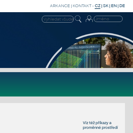
ARKANCE
|
KONTAKT
-
CZ
|
SK
|
EN
|
DE
Viz též
příkazy
a
proměnné prostředí