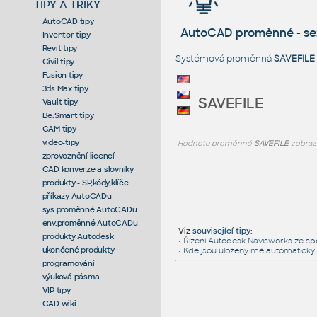
TIPY A TRIKY
AutoCAD tipy
AutoCAD proměnné - s
Inventor tipy
Revit tipy
Systémová proměnná
SAVEFILE
Civil tipy
Fusion tipy
3ds Max tipy
SAVEFILE
Vault tipy
Be.Smart tipy
CAM tipy
video-tipy
Hodnotu proměnné
SAVEFILE
zobraz
zprovoznění licencí
CAD konverze a slovníky
produkty - SP,kódy,klíče
příkazy AutoCADu
sys.proměnné AutoCADu
env.proměnné AutoCADu
Viz
související tipy
:
produkty Autodesk
•
Řízení Autodesk Navisworks ze sp
ukončené produkty
•
Kde jsou uloženy mé automaticky 
programování
výuková pásma
VIP tipy
CAD wiki