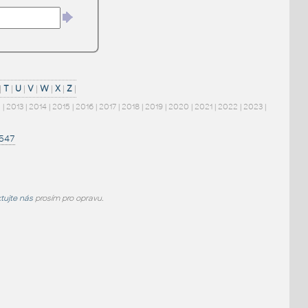
|
T
|
U
|
V
|
W
|
X
|
Z
|
2
|
2013
|
2014
|
2015
|
2016
|
2017
|
2018
|
2019
|
2020
|
2021
|
2022
|
2023
|
1547
tujte nás
prosím pro opravu.