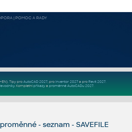
 PODPORA | POMOC A RADY
Z+EN)
. Tipy pro
AutoCAD 2027
, pro
Inventor 2027
a pro
Revit 2027
.
řevodníky
.
Kompletní
příkazy
a
proměnné AutoCADu 2027
.
proměnné - seznam - SAVEFILE