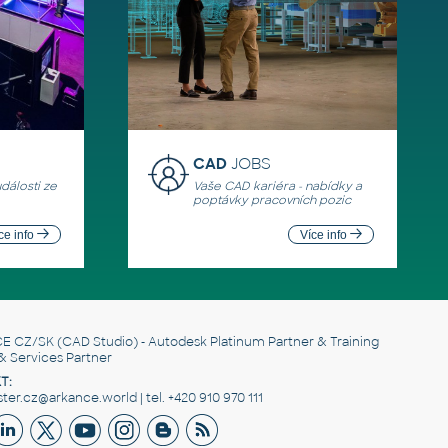
CAD
JOBS
události ze
Vaše CAD kariéra - nabídky a
poptávky pracovních pozic
ce info
Více info
E CZ/SK
(CAD Studio) - Autodesk Platinum Partner & Training
& Services Partner
T:
er.cz@arkance.world | tel. +420 910 970 111