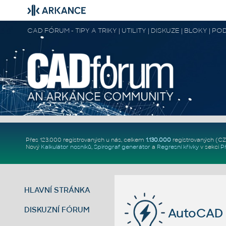
CAD FÓRUM - TIPY A TRIKY | UTILITY | DISKUZE | BLOKY |
Přes 123.000 registrovaných u nás, celkem
1.130.000
registrovaných (C
Nový
Kalkulátor nosníků
,
Spirograf generátor
a
Regresní křivky
v sekci
P
HLAVNÍ STRÁNKA
DISKUZNÍ FÓRUM
AutoCAD 