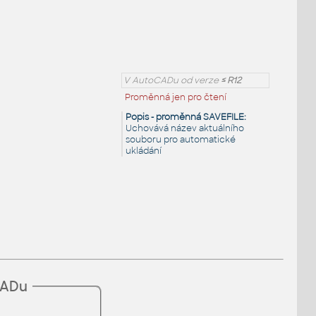
V AutoCADu od verze
≤ R12
Proměnná jen pro čtení
Popis - proměnná SAVEFILE:
Uchovává název aktuálního
souboru pro automatické
ukládání
CADu