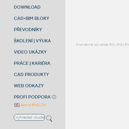
DOWNLOAD
CAD+BIM BLOKY
PŘEVODNÍKY
ŠKOLENÍ | VÝUKA
Proměnné od verze:
R12
|
R13
|
R1
VIDEO UKÁZKY
PRÁCE | KARIÉRA
CAD PRODUKTY
WEB ODKAZY
PROFI PODPORA
ⓘ
also in ENGLISH