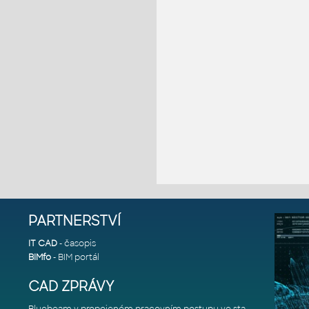
PARTNERSTVÍ
IT CAD
- časopis
BIMfo
- BIM portál
CAD ZPRÁVY