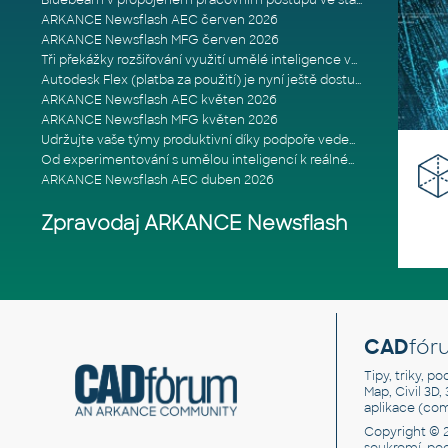
Bluebeam v propojeném pracovním postupu ve stavebnictví: Proč je int
ARKANCE Newsflash AEC červen 2026
ARKANCE Newsflash MFG červen 2026
Tři překážky rozšiřování využití umělé inteligence ve stavebním prům
Autodesk Flex (platba za použití) je nyní ještě dostupnější
ARKANCE Newsflash AEC květen 2026
ARKANCE Newsflash MFG květen 2026
Udržujte vaše týmy produktivní díky podpoře vedené odborníky
Od experimentování s umělou inteligencí k reálnému dopadu na podniká
ARKANCE Newsflash AEC duben 2026
Zpravodaj ARKANCE Newsflash
CAD
fór
Tipy, triky, p
Map, Civil 3D,
aplikace (co
Copyright © 