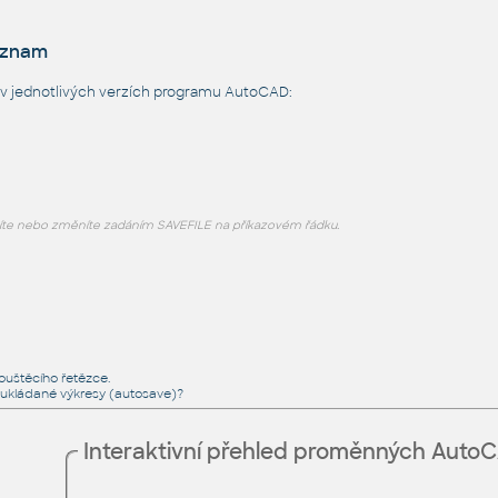
eznam
v jednotlivých verzích programu AutoCAD:
íte nebo změníte zadáním SAVEFILE na příkazovém řádku.
ouštěcího řetězce.
ukládané výkresy (autosave)?
Interaktivní přehled proměnných Auto