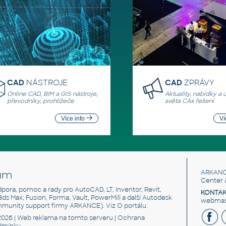
CAD
NÁSTROJE
CAD
ZPRÁVY
Online CAD, BIM a GIS nástroje,
Aktuality, nabídky a 
převodníky, prohlížeče
světa CAx řešení
Více info
Ví
um
ARKANC
Center 
odpora, pomoc a rady pro AutoCAD, LT, Inventor, Revit,
KONTAK
 3ds Max, Fusion, Forma, Vault, PowerMill a další Autodesk
webmast
mmunity support firmy ARKANCE). Viz
O portálu
.
2026 |
Web reklama
na tomto serveru |
Ochrana