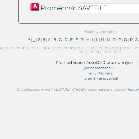
Proměnná:
Všechny proměnné:
*
|
_
|
2
|
3
|
A
|
B
|
C
|
D
|
E
|
F
|
G
|
H
|
I
|
L
|
M
|
N
|
O
|
P
|
Q
|
R
|
S
4
|
2000
|
2000i
|
2002
|
2004
|
2005
|
2006
|
2007
|
2008
|
2009
|
2010
|
2011
|
201
2024
|
2025
|
2026
|
2027
|
Přehled všech AutoCAD proměnných
-
jen neobsažené v LT
jen v Mac verzi
proměnné prostředí
Chybějící proměnná AutoCADu? Chybějící nebo nesprávný popis?
Kontak