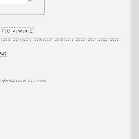
|
T
|
U
|
V
|
W
|
X
|
Z
|
2
|
2013
|
2014
|
2015
|
2016
|
2017
|
2018
|
2019
|
2020
|
2021
|
2022
|
2023
|
1547
tujte nás
prosím pro opravu.