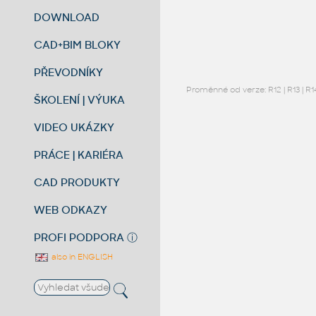
DOWNLOAD
CAD+BIM BLOKY
PŘEVODNÍKY
Proměnné od verze:
R12
|
R13
|
R1
ŠKOLENÍ | VÝUKA
VIDEO UKÁZKY
PRÁCE | KARIÉRA
CAD PRODUKTY
WEB ODKAZY
PROFI PODPORA
ⓘ
also in ENGLISH