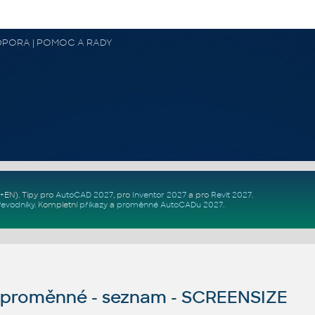
 PODPORA | POMOC A RADY
Z+EN)
. Tipy pro
AutoCAD 2027
, pro
Inventor 2027
a pro
Revit 2027
.
řevodníky
.
Kompletní
příkazy
a
proměnné AutoCADu 2027
.
proměnné - seznam - SCREENSIZE