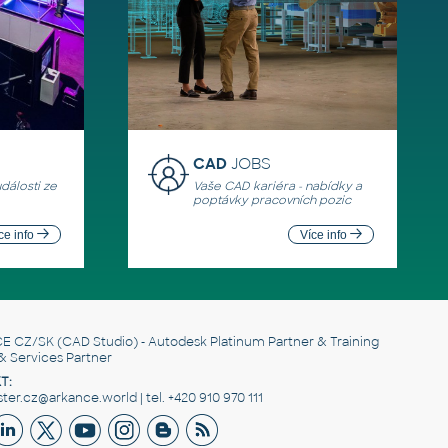
CAD
JOBS
události ze
Vaše CAD kariéra - nabídky a
poptávky pracovních pozic
ce info
Více info
E CZ/SK
(CAD Studio) - Autodesk Platinum Partner & Training
& Services Partner
T:
er.cz@arkance.world | tel. +420 910 970 111