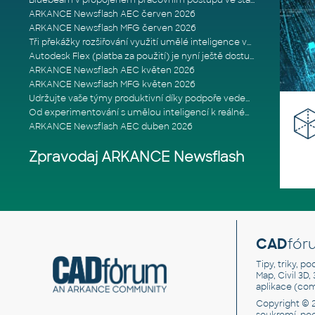
Bluebeam v propojeném pracovním postupu ve stavebnictví: Proč je int
ARKANCE Newsflash AEC červen 2026
ARKANCE Newsflash MFG červen 2026
Tři překážky rozšiřování využití umělé inteligence ve stavebním prům
Autodesk Flex (platba za použití) je nyní ještě dostupnější
ARKANCE Newsflash AEC květen 2026
ARKANCE Newsflash MFG květen 2026
Udržujte vaše týmy produktivní díky podpoře vedené odborníky
Od experimentování s umělou inteligencí k reálnému dopadu na podniká
ARKANCE Newsflash AEC duben 2026
Zpravodaj ARKANCE Newsflash
CAD
fór
Tipy, triky, p
Map, Civil 3D,
aplikace (co
Copyright © 