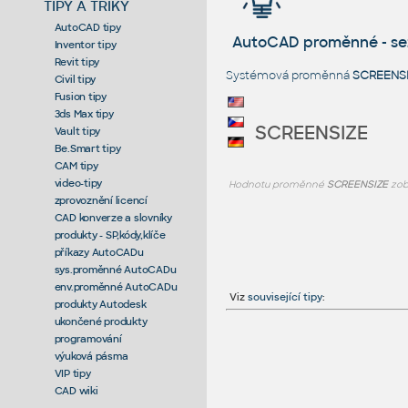
TIPY A TRIKY
AutoCAD tipy
AutoCAD proměnné - s
Inventor tipy
Revit tipy
Systémová proměnná
SCREENS
Civil tipy
Fusion tipy
3ds Max tipy
SCREENSIZE
Vault tipy
Be.Smart tipy
CAM tipy
video-tipy
Hodnotu proměnné
SCREENSIZE
zob
zprovoznění licencí
CAD konverze a slovníky
produkty - SP,kódy,klíče
příkazy AutoCADu
sys.proměnné AutoCADu
env.proměnné AutoCADu
Viz
související tipy
:
produkty Autodesk
ukončené produkty
programování
výuková pásma
VIP tipy
CAD wiki