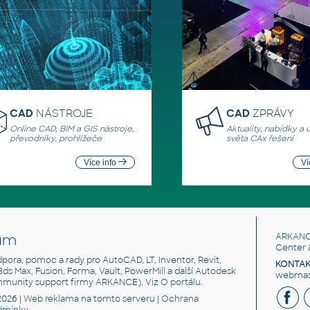
CAD
NÁSTROJE
CAD
ZPRÁVY
Online CAD, BIM a GIS nástroje,
Aktuality, nabídky a 
převodníky, prohlížeče
světa CAx řešení
Více info
Ví
um
ARKANC
Center 
odpora, pomoc a rady pro AutoCAD, LT, Inventor, Revit,
KONTAK
 3ds Max, Fusion, Forma, Vault, PowerMill a další Autodesk
webmast
mmunity support firmy ARKANCE). Viz
O portálu
.
2026 |
Web reklama
na tomto serveru |
Ochrana