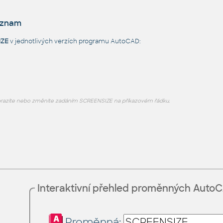
eznam
IZE
v jednotlivých verzích programu AutoCAD:
razíte nebo změníte zadáním SCREENSIZE na příkazovém řádku.
Interaktivní přehled proměnných Auto
Proměnná: