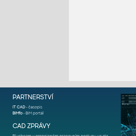
PARTNERSTVÍ
IT CAD
- časopis
BIMfo
- BIM portál
CAD ZPRÁVY