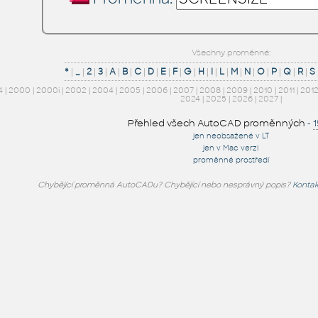
Všechny proměnné:
*
|
_
|
2
|
3
|
A
|
B
|
C
|
D
|
E
|
F
|
G
|
H
|
I
|
L
|
M
|
N
|
O
|
P
|
Q
|
R
|
S
4
|
2000
|
2000i
|
2002
|
2004
|
2005
|
2006
|
2007
|
2008
|
2009
|
2010
|
2011
|
201
2024
|
2025
|
2026
|
2027
|
Přehled všech AutoCAD proměnných
-
jen neobsažené v LT
jen v Mac verzi
proměnné prostředí
Chybějící proměnná AutoCADu? Chybějící nebo nesprávný popis?
Kontak