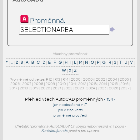
Proměnná:
Všechny proměnné:
*
|
_
|
2
|
3
|
A
|
B
|
C
|
D
|
E
|
F
|
G
|
H
|
I
|
L
|
M
|
N
|
O
|
P
|
Q
|
R
|
S
|
T
|
U
|
V
|
W
|
X
|
Z
|
Proměnné od verze:
R12
|
R13
|
R14
|
2000
|
2000i
|
2002
|
2004
|
2005
|
2006
|
2007
|
2008
|
2009
|
2010
|
2011
|
2012
|
2013
|
2014
|
2015
|
2016
|
2017
|
2018
|
2019
|
2020
|
2021
|
2022
|
2023
|
2024
|
2025
|
2026
|
2027
|
Přehled všech AutoCAD proměnných
-
1547
jen neobsažené v LT
jen v Mac verzi
proměnné prostředí
Chybějící proměnná AutoCADu? Chybějící nebo nesprávný popis?
Kontaktujte nás
prosím pro opravu.