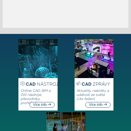
CAD
NÁSTROJE
CAD
ZPRÁVY
Online CAD, BIM a
Aktuality, nabídky a
GIS nástroje,
události ze světa
převodníky,
CAx řešení
prohlížeče
Více info
Více info