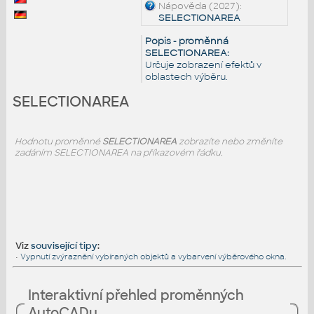
Nápověda (2027):
SELECTIONAREA
Popis - proměnná
SELECTIONAREA:
Určuje zobrazení efektů v
oblastech výběru.
SELECTIONAREA
Hodnotu proměnné
SELECTIONAREA
zobrazíte nebo změníte
zadáním SELECTIONAREA na příkazovém řádku.
Viz
související tipy
:
•
Vypnutí zvýraznění vybíraných objektů a vybarvení výběrového okna.
Interaktivní přehled proměnných
AutoCADu