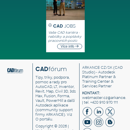
CAD
JOBS
Vaše CAD kariéra -
nabídky a poptávky
pracovních pozic
Více info
CAD
fórum
ARKANCE CZ/SK
(CAD
Studio) - Autodesk
Platinum Partner &
Tipy, triky, podpora,
Training Center &
pomoc a rady pro
Services Partner
AutoCAD, LT, Inventor,
Revit, Map, Civil 3D, 3ds
KONTAKT:
Max, Fusion, Forma,
webmaster.cz@arkance.w
Vault, PowerMill a další
| tel. +420 910 970 111
Autodesk aplikace
(community support
firmy ARKANCE). Viz
O portálu
.
Copyright © 2026 |