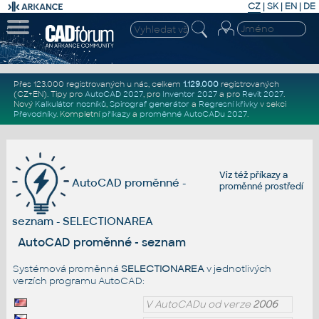
CZ
|
SK
|
EN
|
DE
Přes 123.000 registrovaných u nás, celkem
1.129.000
registrovaných
(CZ+EN)
. Tipy pro
AutoCAD 2027
, pro
Inventor 2027
a pro
Revit 2027
.
Nový
Kalkulátor nosníků
,
Spirograf generátor
a
Regresní křivky
v sekci
Převodníky
.
Kompletní
příkazy
a
proměnné AutoCADu 2027
.
Viz též
příkazy
a
AutoCAD proměnné -
proměnné prostředí
seznam - SELECTIONAREA
AutoCAD proměnné - seznam
Systémová proměnná
SELECTIONAREA
v jednotlivých
verzích programu AutoCAD:
V AutoCADu od verze
2006