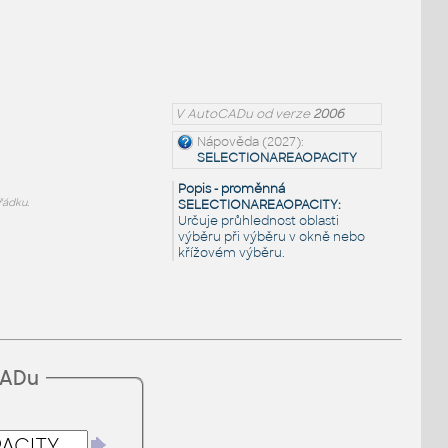
V AutoCADu od verze
2006
Nápověda (2027):
SELECTIONAREAOPACITY
Popis - proměnná
ádku.
SELECTIONAREAOPACITY:
Určuje průhlednost oblasti
výběru při výběru v okně nebo
křížovém výběru.
CADu