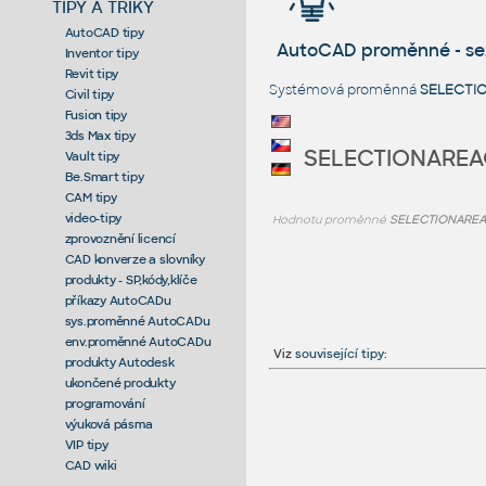
TIPY A TRIKY
AutoCAD tipy
AutoCAD proměnné - s
Inventor tipy
Revit tipy
Systémová proměnná
SELECTI
Civil tipy
Fusion tipy
3ds Max tipy
SELECTIONAREA
Vault tipy
Be.Smart tipy
CAM tipy
video-tipy
Hodnotu proměnné
SELECTIONAREA
zprovoznění licencí
CAD konverze a slovníky
produkty - SP,kódy,klíče
příkazy AutoCADu
sys.proměnné AutoCADu
env.proměnné AutoCADu
Viz
související tipy
:
produkty Autodesk
ukončené produkty
programování
výuková pásma
VIP tipy
CAD wiki