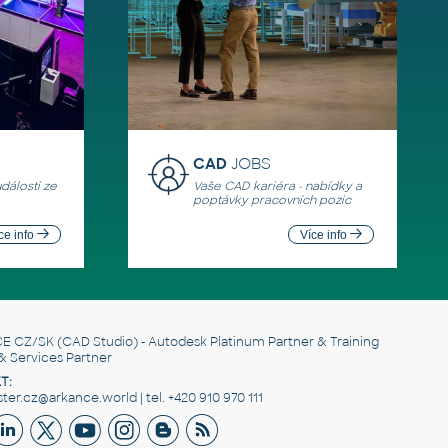
CAD
JOBS
události ze
Vaše CAD kariéra - nabídky a
poptávky pracovních pozic
ce info
Více info
E CZ/SK
(CAD Studio) - Autodesk Platinum Partner & Training
& Services Partner
T:
er.cz@arkance.world | tel. +420 910 970 111