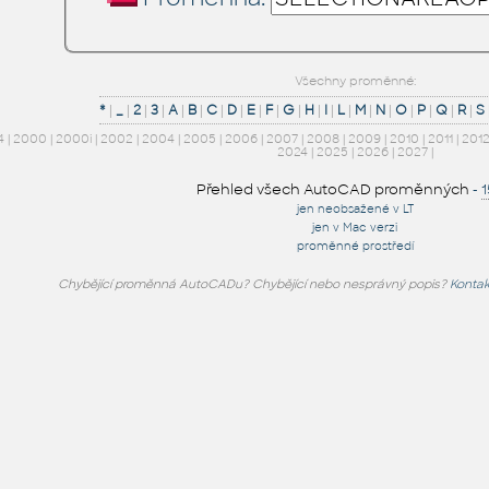
Všechny proměnné:
*
|
_
|
2
|
3
|
A
|
B
|
C
|
D
|
E
|
F
|
G
|
H
|
I
|
L
|
M
|
N
|
O
|
P
|
Q
|
R
|
S
4
|
2000
|
2000i
|
2002
|
2004
|
2005
|
2006
|
2007
|
2008
|
2009
|
2010
|
2011
|
201
2024
|
2025
|
2026
|
2027
|
Přehled všech AutoCAD proměnných
-
jen neobsažené v LT
jen v Mac verzi
proměnné prostředí
Chybějící proměnná AutoCADu? Chybějící nebo nesprávný popis?
Kontak