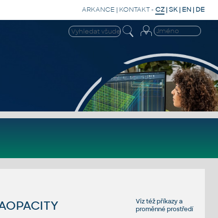
ARKANCE
|
KONTAKT
-
CZ
|
SK
|
EN
|
DE
Viz též
příkazy
a
EAOPACITY
proměnné prostředí