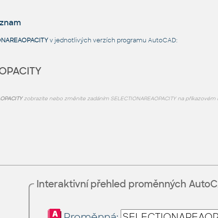
eznam
ONAREAOPACITY
v jednotlivých verzích programu AutoCAD:
OPACITY
OPACITY
zobrazíte nebo změníte zadáním SELECTIONAREAOPACITY na příkazovém ř
Interaktivní přehled proměnných Auto
Proměnná: