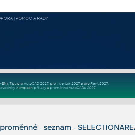
 PODPORA | POMOC A RADY
Z+EN)
. Tipy pro
AutoCAD 2027
, pro
Inventor 2027
a pro
Revit 2027
.
řevodníky
.
Kompletní
příkazy
a
proměnné AutoCADu 2027
.
proměnné - seznam - SELECTIONAR