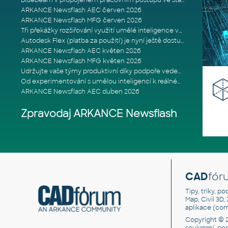
Bluebeam v propojeném pracovním postupu ve stavebnictví: Proč je int
ARKANCE Newsflash AEC červen 2026
ARKANCE Newsflash MFG červen 2026
Tři překážky rozšiřování využití umělé inteligence ve stavebním prům
Autodesk Flex (platba za použití) je nyní ještě dostupnější
ARKANCE Newsflash AEC květen 2026
ARKANCE Newsflash MFG květen 2026
Udržujte vaše týmy produktivní díky podpoře vedené odborníky
Od experimentování s umělou inteligencí k reálnému dopadu na podniká
ARKANCE Newsflash AEC duben 2026
Zpravodaj ARKANCE Newsflash
CAD
fór
Tipy, triky, p
Map, Civil 3D,
aplikace (co
Copyright © 