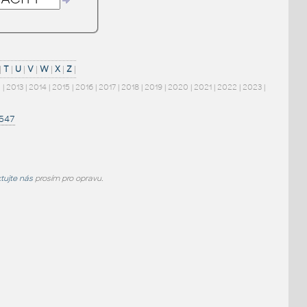
|
T
|
U
|
V
|
W
|
X
|
Z
|
2
|
2013
|
2014
|
2015
|
2016
|
2017
|
2018
|
2019
|
2020
|
2021
|
2022
|
2023
|
1547
tujte nás
prosím pro opravu.