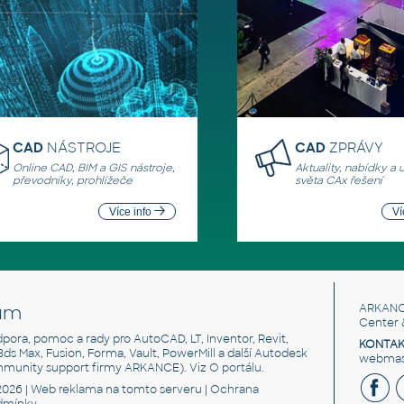
CAD
NÁSTROJE
CAD
ZPRÁVY
Online CAD, BIM a GIS nástroje,
Aktuality, nabídky a 
převodníky, prohlížeče
světa CAx řešení
Více info
Ví
um
ARKANC
Center 
odpora, pomoc a rady pro AutoCAD, LT, Inventor, Revit,
KONTAK
 3ds Max, Fusion, Forma, Vault, PowerMill a další Autodesk
webmast
mmunity support firmy ARKANCE). Viz
O portálu
.
2026 |
Web reklama
na tomto serveru |
Ochrana