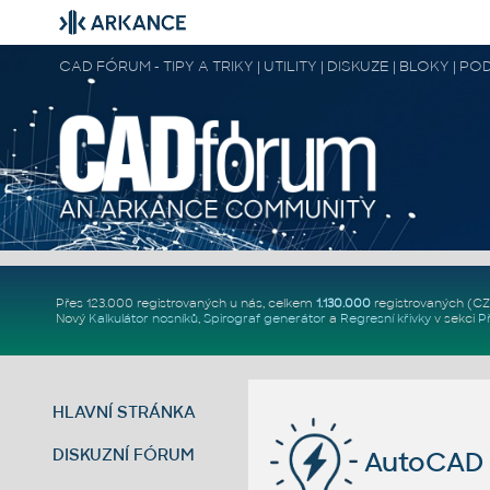
CAD FÓRUM - TIPY A TRIKY | UTILITY | DISKUZE | BLOKY |
Přes 123.000 registrovaných u nás, celkem
1.130.000
registrovaných (C
Nový
Kalkulátor nosníků
,
Spirograf generátor
a
Regresní křivky
v sekci
P
HLAVNÍ STRÁNKA
DISKUZNÍ FÓRUM
AutoCAD 