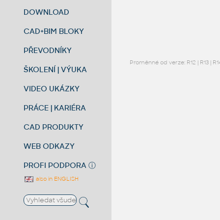
DOWNLOAD
CAD+BIM BLOKY
PŘEVODNÍKY
Proměnné od verze:
R12
|
R13
|
R1
ŠKOLENÍ | VÝUKA
VIDEO UKÁZKY
PRÁCE | KARIÉRA
CAD PRODUKTY
WEB ODKAZY
PROFI PODPORA
ⓘ
also in ENGLISH