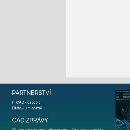
PARTNERSTVÍ
IT CAD
- časopis
BIMfo
- BIM portál
CAD ZPRÁVY