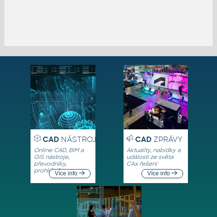
CAD
NÁSTROJE
CAD
ZPRÁVY
Online CAD, BIM a
Aktuality, nabídky a
GIS nástroje,
události ze světa
převodníky,
CAx řešení
prohlížeče
Více info
Více info