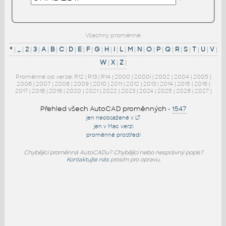
Všechny proměnné:
*
|
_
|
2
|
3
|
A
|
B
|
C
|
D
|
E
|
F
|
G
|
H
|
I
|
L
|
M
|
N
|
O
|
P
|
Q
|
R
|
S
|
T
|
U
|
V
|
W
|
X
|
Z
|
Proměnné od verze:
R12
|
R13
|
R14
|
2000
|
2000i
|
2002
|
2004
|
2005
|
2006
|
2007
|
2008
|
2009
|
2010
|
2011
|
2012
|
2013
|
2014
|
2015
|
2016
|
2017
|
2018
|
2019
|
2020
|
2021
|
2022
|
2023
|
2024
|
2025
|
2026
|
2027
|
Přehled všech AutoCAD proměnných
-
1547
jen neobsažené v LT
jen v Mac verzi
proměnné prostředí
Chybějící proměnná AutoCADu? Chybějící nebo nesprávný popis?
Kontaktujte nás
prosím pro opravu.