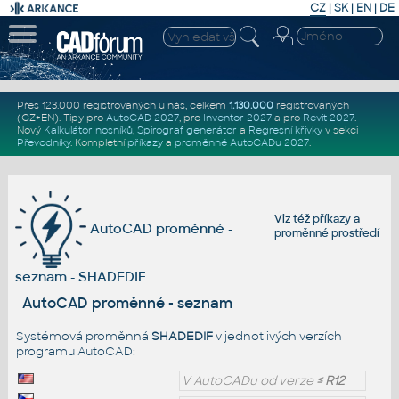
CZ
|
SK
|
EN
|
DE
Přes 123.000 registrovaných u nás, celkem
1.130.000
registrovaných
(CZ+EN)
. Tipy pro
AutoCAD 2027
, pro
Inventor 2027
a pro
Revit 2027
.
Nový
Kalkulátor nosníků
,
Spirograf generátor
a
Regresní křivky
v sekci
Převodníky
.
Kompletní
příkazy
a
proměnné AutoCADu 2027
.
Viz též
příkazy
a
AutoCAD proměnné -
proměnné prostředí
seznam - SHADEDIF
AutoCAD proměnné - seznam
Systémová proměnná
SHADEDIF
v jednotlivých verzích
programu AutoCAD:
V AutoCADu od verze
≤ R12