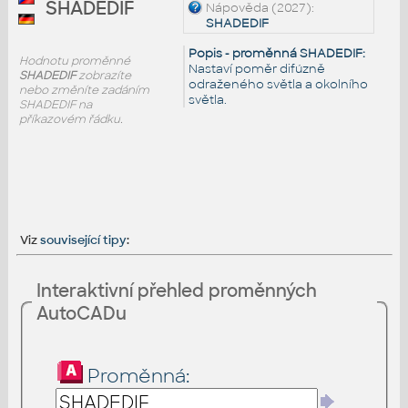
SHADEDIF
Nápověda (2027):
SHADEDIF
Popis - proměnná SHADEDIF:
Hodnotu proměnné
Nastaví poměr difúzně
SHADEDIF
zobrazíte
odraženého světla a okolního
nebo změníte zadáním
světla.
SHADEDIF na
příkazovém řádku.
Viz
související tipy
:
Interaktivní přehled proměnných
AutoCADu
Proměnná: