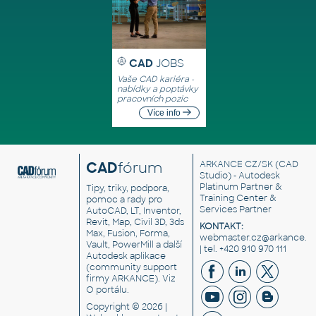
CAD
JOBS
Vaše CAD kariéra -
nabídky a poptávky
pracovních pozic
Více info
CAD
fórum
ARKANCE CZ/SK
(CAD
Studio) - Autodesk
Platinum Partner &
Tipy, triky, podpora,
Training Center &
pomoc a rady pro
Services Partner
AutoCAD, LT, Inventor,
Revit, Map, Civil 3D, 3ds
KONTAKT:
Max, Fusion, Forma,
webmaster.cz@arkance.w
Vault, PowerMill a další
| tel. +420 910 970 111
Autodesk aplikace
(community support
firmy ARKANCE). Viz
O portálu
.
Copyright © 2026 |