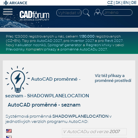
CZ
|
SK
|
EN
|
DE
Přes 123.000 registrovaných u nás, celkem
1.130.000
registrovaných
(CZ+EN)
. Tipy pro
AutoCAD 2027
, pro
Inventor 2027
a pro
Revit 2027
.
Nový
Kalkulátor nosníků
,
Spirograf generátor
a
Regresní křivky
v sekci
Převodníky
.
Kompletní
příkazy
a
proměnné AutoCADu 2027
.
Viz též
příkazy
a
AutoCAD proměnné -
proměnné prostředí
seznam - SHADOWPLANELOCATION
AutoCAD proměnné - seznam
Systémová proměnná
SHADOWPLANELOCATION
v
jednotlivých verzích programu AutoCAD:
V AutoCADu od verze
2007