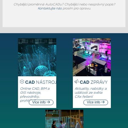
Chybějící proměnná AutoCADu? Chybějící nebo nesprávný popis?
Kontaktujte nás
prosím pro opravu.
CAD
NÁSTROJE
CAD
ZPRÁVY
Online CAD, BIM a
Aktuality, nabídky a
GIS nástroje,
události ze světa
převodníky,
CAx řešení
prohlížeče
Více info
Více info