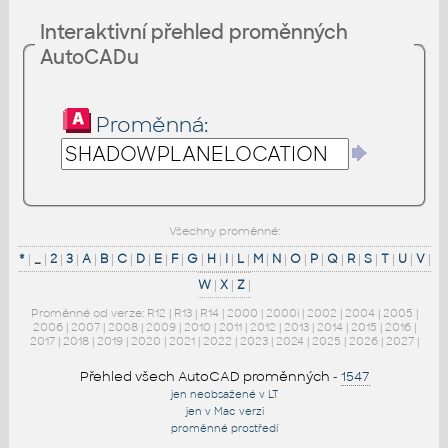
Interaktivní přehled proměnných
AutoCADu
Proměnná:
Všechny proměnné:
*
|
_
|
2
|
3
|
A
|
B
|
C
|
D
|
E
|
F
|
G
|
H
|
I
|
L
|
M
|
N
|
O
|
P
|
Q
|
R
|
S
|
T
|
U
|
V
|
W
|
X
|
Z
|
Proměnné od verze:
R12
|
R13
|
R14
|
2000
|
2000i
|
2002
|
2004
|
2005
|
2006
|
2007
|
2008
|
2009
|
2010
|
2011
|
2012
|
2013
|
2014
|
2015
|
2016
|
2017
|
2018
|
2019
|
2020
|
2021
|
2022
|
2023
|
2024
|
2025
|
2026
|
2027
|
Přehled všech AutoCAD proměnných
-
1547
jen neobsažené v LT
jen v Mac verzi
proměnné prostředí