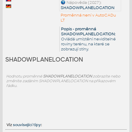
Nápověda (2027):
SHADOWPLANELOCATION
Proměnná není v AutoCADu
LT
Popis - proměnná
SHADOWPLANELOCATION:
Ovládá umístění neviditelné
roviny terénu, na které se
zobrazují stíny.
SHADOWPLANELOCATION
Hodnotu proměnné
SHADOWPLANELOCATION
zobrazíte nebo
změníte zadáním SHADOWPLANELOCATION na příkazovém
řádku.
Viz
související tipy
: