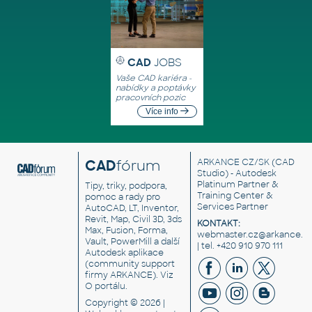
CAD
JOBS
Vaše CAD kariéra -
nabídky a poptávky
pracovních pozic
Více info
CAD
fórum
ARKANCE CZ/SK
(CAD
Studio) - Autodesk
Platinum Partner &
Tipy, triky, podpora,
Training Center &
pomoc a rady pro
Services Partner
AutoCAD, LT, Inventor,
Revit, Map, Civil 3D, 3ds
KONTAKT:
Max, Fusion, Forma,
webmaster.cz@arkance.w
Vault, PowerMill a další
| tel. +420 910 970 111
Autodesk aplikace
(community support
firmy ARKANCE). Viz
O portálu
.
Copyright © 2026 |