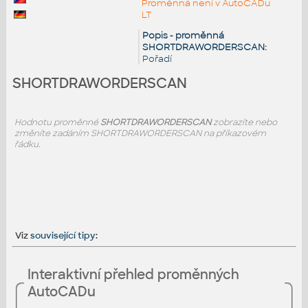
Proměnná není v AutoCADu
LT
Popis - proměnná
SHORTDRAWORDERSCAN:
Pořadí
SHORTDRAWORDERSCAN
Hodnotu proměnné
SHORTDRAWORDERSCAN
zobrazíte nebo
změníte zadáním SHORTDRAWORDERSCAN na příkazovém
řádku.
Viz
související tipy
:
Interaktivní přehled proměnných
AutoCADu