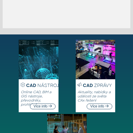
CAD
NÁSTROJE
CAD
ZPRÁVY
Online CAD, BIM a
Aktuality, nabídky a
GIS nástroje,
události ze světa
převodníky,
CAx řešení
prohlížeče
Více info
Více info