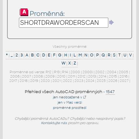
Proměnná:
Všechny proměnné:
*
|
_
|
2
|
3
|
A
|
B
|
C
|
D
|
E
|
F
|
G
|
H
|
I
|
L
|
M
|
N
|
O
|
P
|
Q
|
R
|
S
|
T
|
U
|
V
|
W
|
X
|
Z
|
Proměnné od verze:
R12
|
R13
|
R14
|
2000
|
2000i
|
2002
|
2004
|
2005
|
2006
|
2007
|
2008
|
2009
|
2010
|
2011
|
2012
|
2013
|
2014
|
2015
|
2016
|
2017
|
2018
|
2019
|
2020
|
2021
|
2022
|
2023
|
2024
|
2025
|
2026
|
2027
|
Přehled všech AutoCAD proměnných
-
1547
jen neobsažené v LT
jen v Mac verzi
proměnné prostředí
Chybějící proměnná AutoCADu? Chybějící nebo nesprávný popis?
Kontaktujte nás
prosím pro opravu.