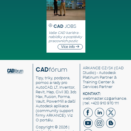
CAD
JOBS
Vaše CAD kariéra -
nabídky a poptávky
pracovních pozic
Více info
CAD
fórum
ARKANCE CZ/SK
(CAD
Studio) - Autodesk
Platinum Partner &
Tipy, triky, podpora,
Training Center &
pomoc a rady pro
Services Partner
AutoCAD, LT, Inventor,
Revit, Map, Civil 3D, 3ds
KONTAKT:
Max, Fusion, Forma,
webmaster.cz@arkance.w
Vault, PowerMill a další
| tel. +420 910 970 111
Autodesk aplikace
(community support
firmy ARKANCE). Viz
O portálu
.
Copyright © 2026 |