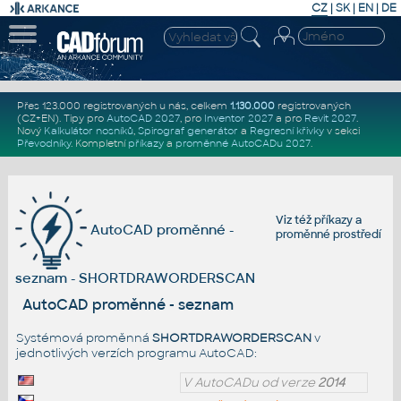
CZ
|
SK
|
EN
|
DE
Přes 123.000 registrovaných u nás, celkem
1.130.000
registrovaných
(CZ+EN)
. Tipy pro
AutoCAD 2027
, pro
Inventor 2027
a pro
Revit 2027
.
Nový
Kalkulátor nosníků
,
Spirograf generátor
a
Regresní křivky
v sekci
Převodníky
.
Kompletní
příkazy
a
proměnné AutoCADu 2027
.
Viz též
příkazy
a
AutoCAD proměnné -
proměnné prostředí
seznam - SHORTDRAWORDERSCAN
AutoCAD proměnné - seznam
Systémová proměnná
SHORTDRAWORDERSCAN
v
jednotlivých verzích programu AutoCAD:
V AutoCADu od verze
2014