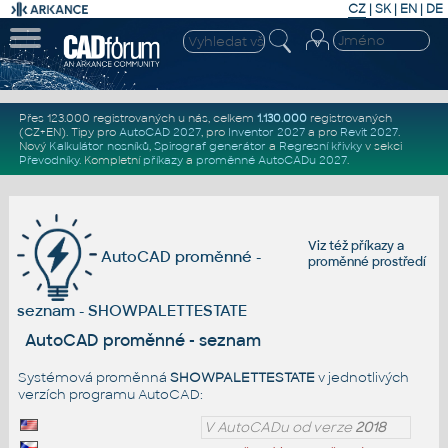
CZ
|
SK
|
EN
|
DE
Přes 123.000 registrovaných u nás, celkem
1.130.000
registrovaných
(CZ+EN)
. Tipy pro
AutoCAD 2027
, pro
Inventor 2027
a pro
Revit 2027
.
Nový
Kalkulátor nosníků
,
Spirograf generátor
a
Regresní křivky
v sekci
Převodníky
.
Kompletní
příkazy
a
proměnné AutoCADu 2027
.
Viz též
příkazy
a
AutoCAD proměnné -
proměnné prostředí
seznam - SHOWPALETTESTATE
AutoCAD proměnné - seznam
Systémová proměnná
SHOWPALETTESTATE
v jednotlivých
verzích programu AutoCAD:
V AutoCADu od verze
2018