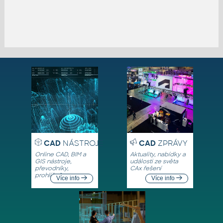
CAD
NÁSTROJE
CAD
ZPRÁVY
Online CAD, BIM a
Aktuality, nabídky a
GIS nástroje,
události ze světa
převodníky,
CAx řešení
prohlížeče
Více info
Více info