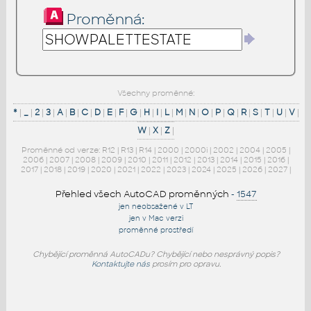
Proměnná:
Všechny proměnné:
*
|
_
|
2
|
3
|
A
|
B
|
C
|
D
|
E
|
F
|
G
|
H
|
I
|
L
|
M
|
N
|
O
|
P
|
Q
|
R
|
S
|
T
|
U
|
V
|
W
|
X
|
Z
|
Proměnné od verze:
R12
|
R13
|
R14
|
2000
|
2000i
|
2002
|
2004
|
2005
|
2006
|
2007
|
2008
|
2009
|
2010
|
2011
|
2012
|
2013
|
2014
|
2015
|
2016
|
2017
|
2018
|
2019
|
2020
|
2021
|
2022
|
2023
|
2024
|
2025
|
2026
|
2027
|
Přehled všech AutoCAD proměnných
-
1547
jen neobsažené v LT
jen v Mac verzi
proměnné prostředí
Chybějící proměnná AutoCADu? Chybějící nebo nesprávný popis?
Kontaktujte nás
prosím pro opravu.