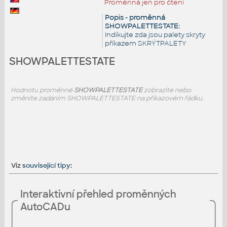
Proměnná jen pro čtení
Popis - proměnná
SHOWPALETTESTATE:
Indikujte zda jsou palety skryty
příkazem SKRÝTPALETY
SHOWPALETTESTATE
Hodnotu proměnné
SHOWPALETTESTATE
zobrazíte nebo
změníte zadáním SHOWPALETTESTATE na příkazovém řádku.
Viz
související tipy
:
Interaktivní přehled proměnných
AutoCADu