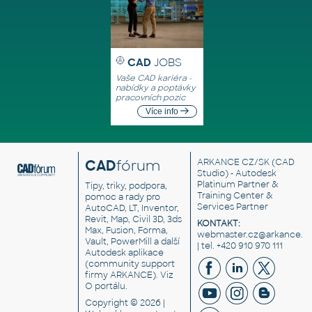
CAD
JOBS
Vaše CAD kariéra -
nabídky a poptávky
pracovních pozic
Více info
CAD
fórum
ARKANCE CZ/SK
(CAD
Studio) - Autodesk
Platinum Partner &
Tipy, triky, podpora,
Training Center &
pomoc a rady pro
Services Partner
AutoCAD, LT, Inventor,
Revit, Map, Civil 3D, 3ds
KONTAKT:
Max, Fusion, Forma,
webmaster.cz@arkance.w
Vault, PowerMill a další
| tel. +420 910 970 111
Autodesk aplikace
(community support
firmy ARKANCE). Viz
O portálu
.
Copyright © 2026 |