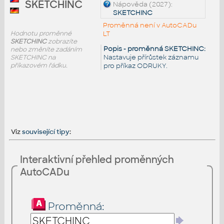
SKETCHINC
Nápověda (2027):
SKETCHINC
Proměnná není v AutoCADu
Hodnotu proměnné
LT
SKETCHINC
zobrazíte
Popis - proměnná SKETCHINC:
nebo změníte zadáním
Nastavuje přírůstek záznamu
SKETCHINC na
příkazovém řádku.
pro příkaz ODRUKY.
Viz
související tipy
:
Interaktivní přehled proměnných
AutoCADu
Proměnná: