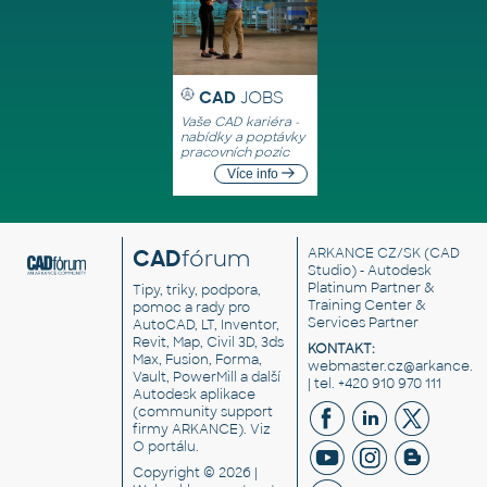
CAD
JOBS
Vaše CAD kariéra -
nabídky a poptávky
pracovních pozic
Více info
CAD
fórum
ARKANCE CZ/SK
(CAD
Studio) - Autodesk
Platinum Partner &
Tipy, triky, podpora,
Training Center &
pomoc a rady pro
Services Partner
AutoCAD, LT, Inventor,
Revit, Map, Civil 3D, 3ds
KONTAKT:
Max, Fusion, Forma,
webmaster.cz@arkance.w
Vault, PowerMill a další
| tel. +420 910 970 111
Autodesk aplikace
(community support
firmy ARKANCE). Viz
O portálu
.
Copyright © 2026 |