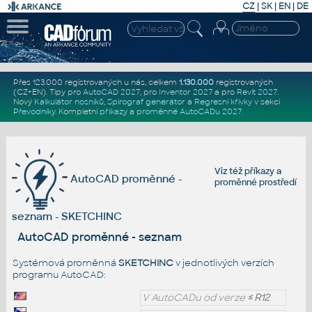
CZ
|
SK
|
EN
|
DE
Přes 123.000 registrovaných u nás, celkem
1.130.000
registrovaných
(CZ+EN)
. Tipy pro
AutoCAD 2027
, pro
Inventor 2027
a pro
Revit 2027
.
Nový
Kalkulátor nosníků
,
Spirograf generátor
a
Regresní křivky
v sekci
Převodníky
.
Kompletní
příkazy
a
proměnné AutoCADu 2027
.
Viz též
příkazy
a
AutoCAD proměnné -
proměnné prostředí
seznam - SKETCHINC
AutoCAD proměnné - seznam
Systémová proměnná
SKETCHINC
v jednotlivých verzích
programu AutoCAD:
V AutoCADu od verze
≤ R12