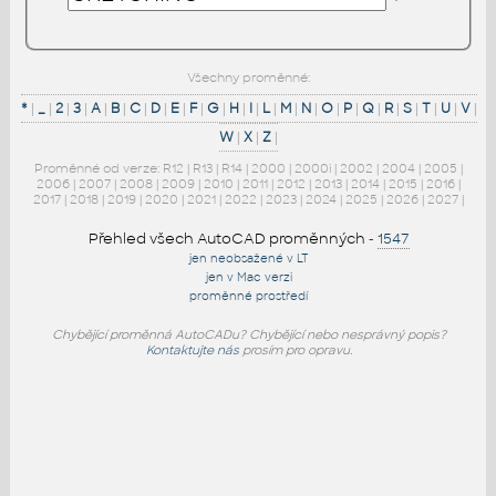
Všechny proměnné:
*
|
_
|
2
|
3
|
A
|
B
|
C
|
D
|
E
|
F
|
G
|
H
|
I
|
L
|
M
|
N
|
O
|
P
|
Q
|
R
|
S
|
T
|
U
|
V
|
W
|
X
|
Z
|
Proměnné od verze:
R12
|
R13
|
R14
|
2000
|
2000i
|
2002
|
2004
|
2005
|
2006
|
2007
|
2008
|
2009
|
2010
|
2011
|
2012
|
2013
|
2014
|
2015
|
2016
|
2017
|
2018
|
2019
|
2020
|
2021
|
2022
|
2023
|
2024
|
2025
|
2026
|
2027
|
Přehled všech AutoCAD proměnných
-
1547
jen neobsažené v LT
jen v Mac verzi
proměnné prostředí
Chybějící proměnná AutoCADu? Chybějící nebo nesprávný popis?
Kontaktujte nás
prosím pro opravu.