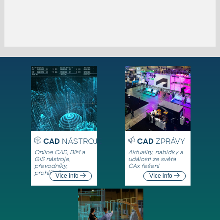
CAD
NÁSTROJE
CAD
ZPRÁVY
Online CAD, BIM a
Aktuality, nabídky a
GIS nástroje,
události ze světa
převodníky,
CAx řešení
prohlížeče
Více info
Více info