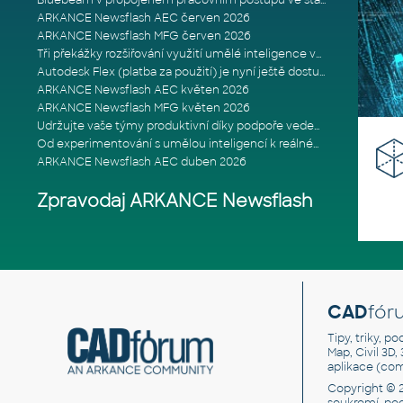
Bluebeam v propojeném pracovním postupu ve stavebnictví: Proč je int
ARKANCE Newsflash AEC červen 2026
ARKANCE Newsflash MFG červen 2026
Tři překážky rozšiřování využití umělé inteligence ve stavebním prům
Autodesk Flex (platba za použití) je nyní ještě dostupnější
ARKANCE Newsflash AEC květen 2026
ARKANCE Newsflash MFG květen 2026
Udržujte vaše týmy produktivní díky podpoře vedené odborníky
Od experimentování s umělou inteligencí k reálnému dopadu na podniká
ARKANCE Newsflash AEC duben 2026
Zpravodaj ARKANCE Newsflash
CAD
fór
Tipy, triky, p
Map, Civil 3D,
aplikace (co
Copyright © 