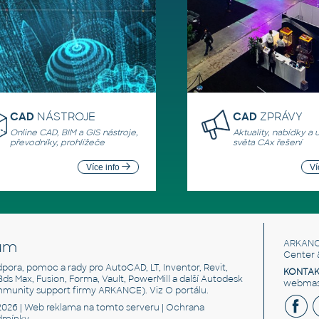
CAD
NÁSTROJE
CAD
ZPRÁVY
Online CAD, BIM a GIS nástroje,
Aktuality, nabídky a 
převodníky, prohlížeče
světa CAx řešení
Více info
Ví
um
ARKANC
Center 
odpora, pomoc a rady pro AutoCAD, LT, Inventor, Revit,
KONTAK
 3ds Max, Fusion, Forma, Vault, PowerMill a další Autodesk
webmast
mmunity support firmy ARKANCE). Viz
O portálu
.
2026 |
Web reklama
na tomto serveru |
Ochrana