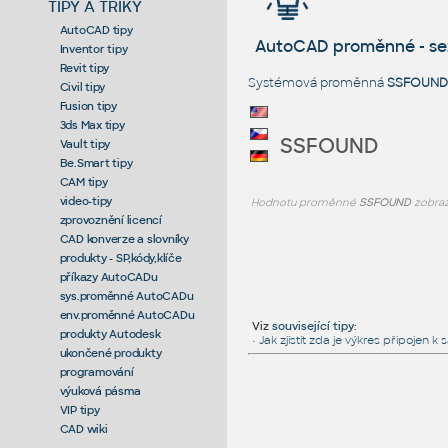
TIPY A TRIKY
AutoCAD tipy
AutoCAD proměnné - s
Inventor tipy
Revit tipy
Systémová proměnná
SSFOUND
Civil tipy
Fusion tipy
3ds Max tipy
SSFOUND
Vault tipy
Be.Smart tipy
CAM tipy
video-tipy
Hodnotu proměnné
SSFOUND
zobraz
zprovoznění licencí
CAD konverze a slovníky
produkty - SP,kódy,klíče
příkazy AutoCADu
sys.proměnné AutoCADu
env.proměnné AutoCADu
Viz
související tipy
:
produkty Autodesk
•
Jak zjistit zda je výkres připojen k 
ukončené produkty
programování
výuková pásma
VIP tipy
CAD wiki