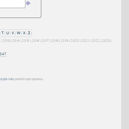
|
T
|
U
|
V
|
W
|
X
|
Z
|
2
|
2013
|
2014
|
2015
|
2016
|
2017
|
2018
|
2019
|
2020
|
2021
|
2022
|
2023
|
1547
tujte nás
prosím pro opravu.