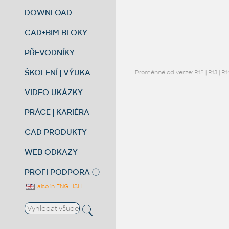
DOWNLOAD
CAD+BIM BLOKY
PŘEVODNÍKY
ŠKOLENÍ | VÝUKA
Proměnné od verze:
R12
|
R13
|
R1
VIDEO UKÁZKY
PRÁCE | KARIÉRA
CAD PRODUKTY
WEB ODKAZY
PROFI PODPORA
ⓘ
also in ENGLISH