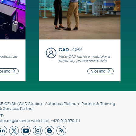
CAD
JOBS
události ze
Vaše CAD kariéra - nabídky a
poptávky pracovních pozic
ce info
Více info
E CZ/SK
(CAD Studio) - Autodesk Platinum Partner & Training
& Services Partner
T:
er.cz@arkance.world | tel. +420 910 970 111