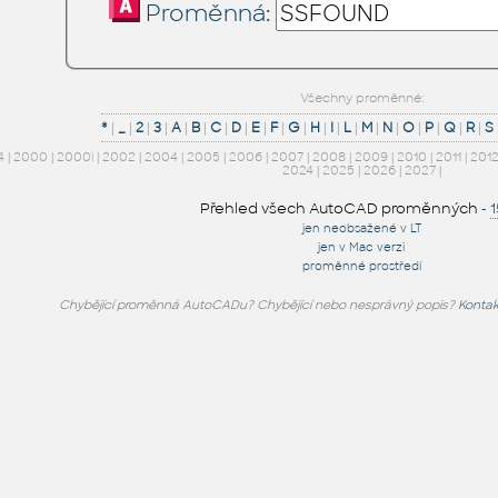
Proměnná:
Všechny proměnné:
*
|
_
|
2
|
3
|
A
|
B
|
C
|
D
|
E
|
F
|
G
|
H
|
I
|
L
|
M
|
N
|
O
|
P
|
Q
|
R
|
S
4
|
2000
|
2000i
|
2002
|
2004
|
2005
|
2006
|
2007
|
2008
|
2009
|
2010
|
2011
|
201
2024
|
2025
|
2026
|
2027
|
Přehled všech AutoCAD proměnných
-
jen neobsažené v LT
jen v Mac verzi
proměnné prostředí
Chybějící proměnná AutoCADu? Chybějící nebo nesprávný popis?
Kontak