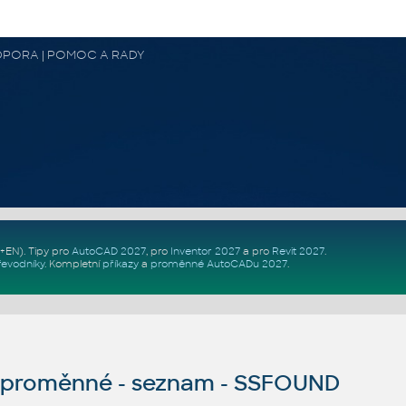
 PODPORA | POMOC A RADY
Z+EN)
. Tipy pro
AutoCAD 2027
, pro
Inventor 2027
a pro
Revit 2027
.
řevodníky
.
Kompletní
příkazy
a
proměnné AutoCADu 2027
.
proměnné - seznam - SSFOUND