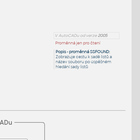
V AutoCADu od verze
2005
Proměnná jen pro čtení
Popis - proměnná SSFOUND:
Zobrazuje cestu k sadě listů a
název souboru po úspěšném
hledání sady listů
CADu