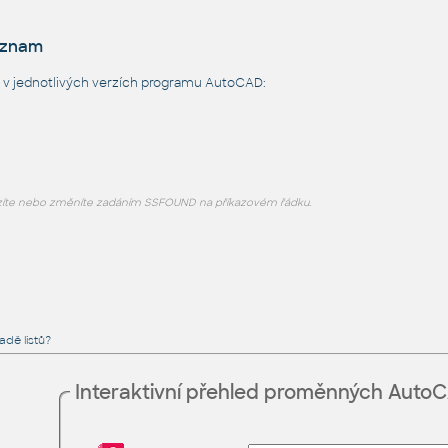
eznam
v jednotlivých verzích programu AutoCAD:
íte nebo změníte zadáním SSFOUND na příkazovém řádku.
sadě listů?
Interaktivní přehled proměnných Auto