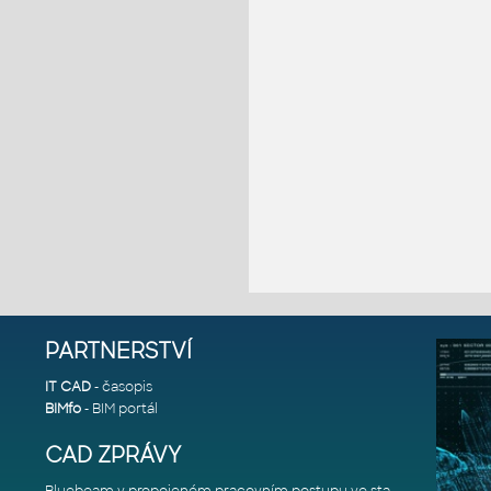
PARTNERSTVÍ
IT CAD
- časopis
BIMfo
- BIM portál
CAD ZPRÁVY