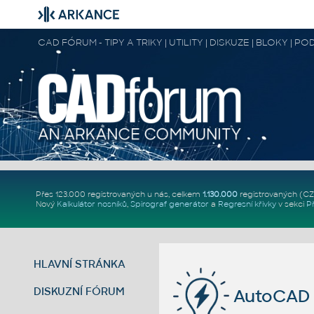
CAD FÓRUM - TIPY A TRIKY | UTILITY | DISKUZE | BLOKY |
Přes 123.000 registrovaných u nás, celkem
1.130.000
registrovaných (C
Nový
Kalkulátor nosníků
,
Spirograf generátor
a
Regresní křivky
v sekci
P
HLAVNÍ STRÁNKA
DISKUZNÍ FÓRUM
AutoCAD 