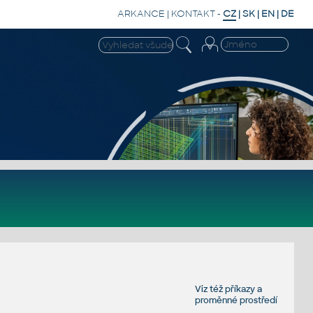
ARKANCE
|
KONTAKT
-
CZ
|
SK
|
EN
|
DE
Viz též
příkazy
a
proměnné prostředí