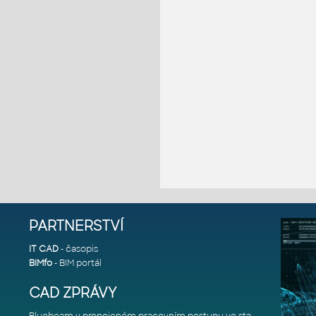
PARTNERSTVÍ
IT CAD
- časopis
BIMfo
- BIM portál
CAD ZPRÁVY