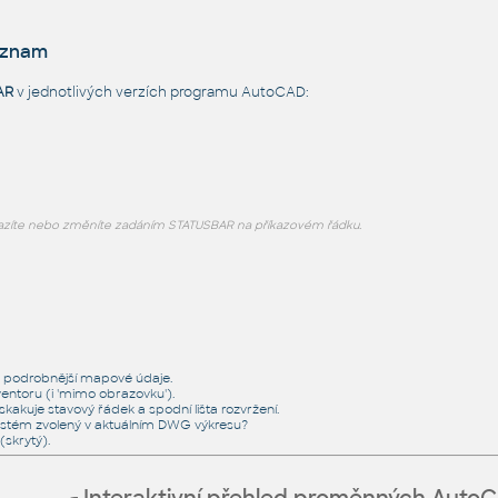
eznam
AR
v jednotlivých verzích programu AutoCAD:
zíte nebo změníte zadáním STATUSBAR na příkazovém řádku.
u podrobnější mapové údaje.
entoru (i 'mimo obrazovku').
akuje stavový řádek a spodní lišta rozvržení.
systém zvolený v aktuálním DWG výkresu?
skrytý).