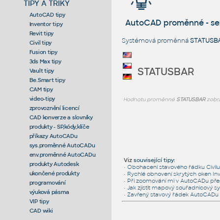
TIPY A TRIKY
AutoCAD tipy
AutoCAD proměnné - s
Inventor tipy
Revit tipy
Systémová proměnná
STATUSB
Civil tipy
Fusion tipy
3ds Max tipy
STATUSBAR
Vault tipy
Be.Smart tipy
CAM tipy
video-tipy
Hodnotu proměnné
STATUSBAR
zobra
zprovoznění licencí
CAD konverze a slovníky
produkty - SP,kódy,klíče
příkazy AutoCADu
sys.proměnné AutoCADu
env.proměnné AutoCADu
Viz
související tipy
:
produkty Autodesk
•
Obohacení stavového řádku Civil
ukončené produkty
•
Rychlé obnovení skrytých oken Inv
•
Při zoomování mi v AutoCADu přesk
programování
•
Jak zjistit mapový souřadnicový 
výuková pásma
•
Zavřený stavový řádek AutoCADu (
VIP tipy
CAD wiki