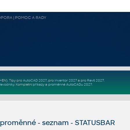
 PODPORA | POMOC A RADY
Z+EN)
. Tipy pro
AutoCAD 2027
, pro
Inventor 2027
a pro
Revit 2027
.
řevodníky
.
Kompletní
příkazy
a
proměnné AutoCADu 2027
.
proměnné - seznam - STATUSBAR