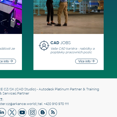
CAD
JOBS
události ze
Vaše CAD kariéra - nabídky a
poptávky pracovních pozic
ce info
Více info
E CZ/SK
(CAD Studio) - Autodesk Platinum Partner & Training
& Services Partner
T:
er.cz@arkance.world | tel. +420 910 970 111