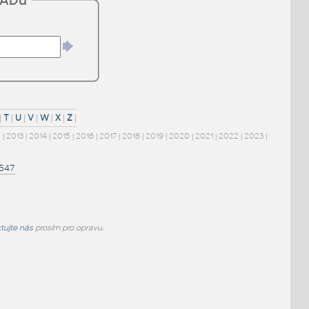
CADu
|
T
|
U
|
V
|
W
|
X
|
Z
|
2
|
2013
|
2014
|
2015
|
2016
|
2017
|
2018
|
2019
|
2020
|
2021
|
2022
|
2023
|
1547
tujte nás
prosím pro opravu.