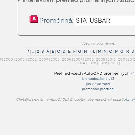
Interaktivní přehled proměnných Auto
Proměnná:
Všechny proměnné:
*
|
_
|
2
|
3
|
A
|
B
|
C
|
D
|
E
|
F
|
G
|
H
|
I
|
L
|
M
|
N
|
O
|
P
|
Q
|
R
|
S
4
|
2000
|
2000i
|
2002
|
2004
|
2005
|
2006
|
2007
|
2008
|
2009
|
2010
|
2011
|
201
2024
|
2025
|
2026
|
2027
|
Přehled všech AutoCAD proměnných
-
jen neobsažené v LT
jen v Mac verzi
proměnné prostředí
Chybějící proměnná AutoCADu? Chybějící nebo nesprávný popis?
Kontak