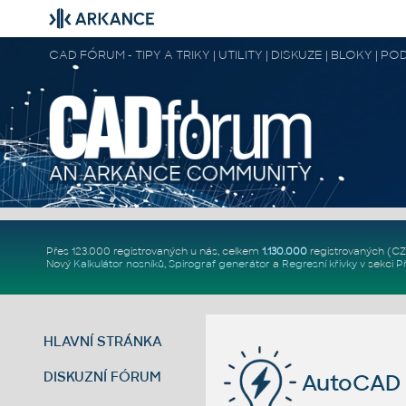
CAD FÓRUM - TIPY A TRIKY | UTILITY | DISKUZE | BLOKY |
Přes 123.000 registrovaných u nás, celkem
1.130.000
registrovaných (C
Nový
Kalkulátor nosníků
,
Spirograf generátor
a
Regresní křivky
v sekci
P
HLAVNÍ STRÁNKA
DISKUZNÍ FÓRUM
AutoCAD 