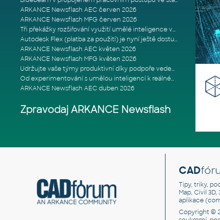
Bluebeam v propojeném pracovním postupu ve stavebnictví: Proč je int
ARKANCE Newsflash AEC červen 2026
ARKANCE Newsflash MFG červen 2026
Tři překážky rozšiřování využití umělé inteligence ve stavebním prům
Autodesk Flex (platba za použití) je nyní ještě dostupnější
ARKANCE Newsflash AEC květen 2026
ARKANCE Newsflash MFG květen 2026
Udržujte vaše týmy produktivní díky podpoře vedené odborníky
Od experimentování s umělou inteligencí k reálnému dopadu na podniká
ARKANCE Newsflash AEC duben 2026
Zpravodaj ARKANCE Newsflash
CAD
fór
Tipy, triky, p
Map, Civil 3D,
aplikace (co
Copyright © 