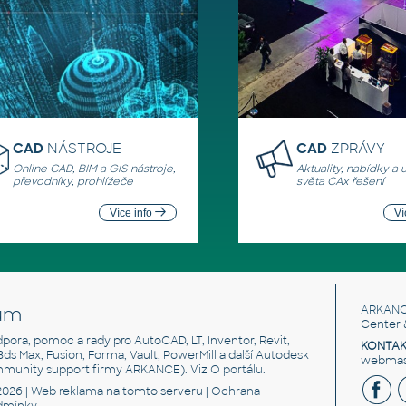
CAD
NÁSTROJE
CAD
ZPRÁVY
Online CAD, BIM a GIS nástroje,
Aktuality, nabídky a 
převodníky, prohlížeče
světa CAx řešení
Více info
Ví
um
ARKANC
Center 
odpora, pomoc a rady pro AutoCAD, LT, Inventor, Revit,
KONTAK
 3ds Max, Fusion, Forma, Vault, PowerMill a další Autodesk
webmast
mmunity support firmy ARKANCE). Viz
O portálu
.
2026 |
Web reklama
na tomto serveru |
Ochrana