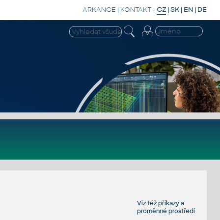
ARKANCE
|
KONTAKT
-
CZ
|
SK
|
EN
|
DE
Viz též
příkazy
a
proměnné prostředí