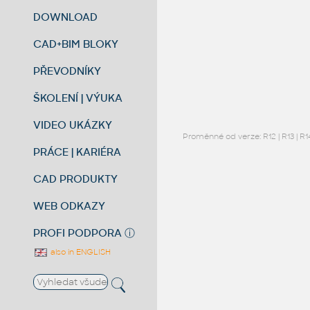
DOWNLOAD
CAD+BIM BLOKY
PŘEVODNÍKY
ŠKOLENÍ | VÝUKA
VIDEO UKÁZKY
Proměnné od verze:
R12
|
R13
|
R1
PRÁCE | KARIÉRA
CAD PRODUKTY
WEB ODKAZY
PROFI PODPORA
ⓘ
also in ENGLISH