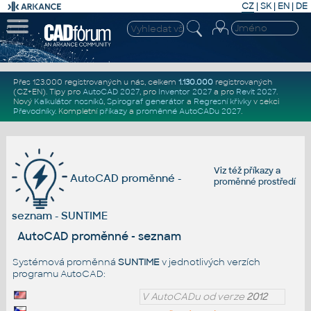
CZ
|
SK
|
EN
|
DE
Přes 123.000 registrovaných u nás, celkem
1.130.000
registrovaných
(CZ+EN)
. Tipy pro
AutoCAD 2027
, pro
Inventor 2027
a pro
Revit 2027
.
Nový
Kalkulátor nosníků
,
Spirograf generátor
a
Regresní křivky
v sekci
Převodníky
.
Kompletní
příkazy
a
proměnné AutoCADu 2027
.
Viz též
příkazy
a
AutoCAD proměnné -
proměnné prostředí
seznam - SUNTIME
AutoCAD proměnné - seznam
Systémová proměnná
SUNTIME
v jednotlivých verzích
programu AutoCAD:
V AutoCADu od verze
2012