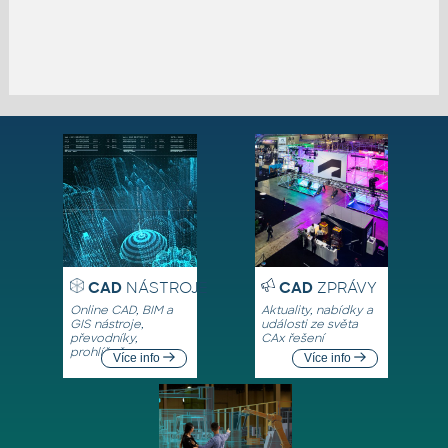
CAD
NÁSTROJE
CAD
ZPRÁVY
Online CAD, BIM a
Aktuality, nabídky a
GIS nástroje,
události ze světa
převodníky,
CAx řešení
prohlížeče
Více info
Více info