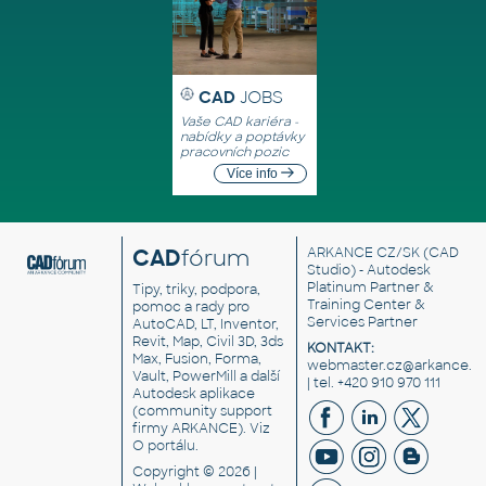
CAD
JOBS
Vaše CAD kariéra -
nabídky a poptávky
pracovních pozic
Více info
CAD
fórum
ARKANCE CZ/SK
(CAD
Studio) - Autodesk
Platinum Partner &
Tipy, triky, podpora,
Training Center &
pomoc a rady pro
Services Partner
AutoCAD, LT, Inventor,
Revit, Map, Civil 3D, 3ds
KONTAKT:
Max, Fusion, Forma,
webmaster.cz@arkance.w
Vault, PowerMill a další
| tel. +420 910 970 111
Autodesk aplikace
(community support
firmy ARKANCE). Viz
O portálu
.
Copyright © 2026 |