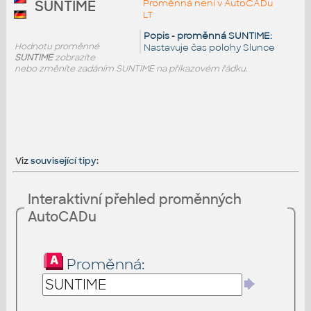
Proměnná není v AutoCADu
SUNTIME
LT
Popis - proměnná SUNTIME:
Hodnotu proměnné
Nastavuje čas polohy Slunce
SUNTIME
zobrazíte
nebo změníte zadáním SUNTIME na příkazovém řádku.
Viz
související tipy
:
Interaktivní přehled proměnných
AutoCADu
Proměnná: