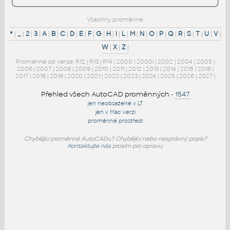
Všechny proměnné:
*
|
_
|
2
|
3
|
A
|
B
|
C
|
D
|
E
|
F
|
G
|
H
|
I
|
L
|
M
|
N
|
O
|
P
|
Q
|
R
|
S
|
T
|
U
|
V
|
W
|
X
|
Z
|
Proměnné od verze:
R12
|
R13
|
R14
|
2000
|
2000i
|
2002
|
2004
|
2005
|
2006
|
2007
|
2008
|
2009
|
2010
|
2011
|
2012
|
2013
|
2014
|
2015
|
2016
|
2017
|
2018
|
2019
|
2020
|
2021
|
2022
|
2023
|
2024
|
2025
|
2026
|
2027
|
Přehled všech AutoCAD proměnných
-
1547
jen neobsažené v LT
jen v Mac verzi
proměnné prostředí
Chybějící proměnná AutoCADu? Chybějící nebo nesprávný popis?
Kontaktujte nás
prosím pro opravu.