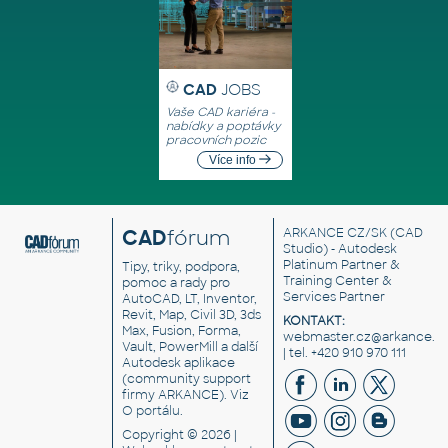
CAD
JOBS
Vaše CAD kariéra -
nabídky a poptávky
pracovních pozic
Více info
CAD
fórum
ARKANCE CZ/SK
(CAD
Studio) - Autodesk
Platinum Partner &
Tipy, triky, podpora,
Training Center &
pomoc a rady pro
Services Partner
AutoCAD, LT, Inventor,
Revit, Map, Civil 3D, 3ds
KONTAKT:
Max, Fusion, Forma,
webmaster.cz@arkance.w
Vault, PowerMill a další
| tel. +420 910 970 111
Autodesk aplikace
(community support
firmy ARKANCE). Viz
O portálu
.
Copyright © 2026 |