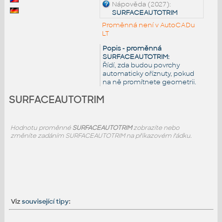
Nápověda (2027):
SURFACEAUTOTRIM
Proměnná není v AutoCADu
LT
Popis - proměnná
SURFACEAUTOTRIM:
Řídí, zda budou povrchy
automaticky oříznuty, pokud
na ně promítnete geometrii.
SURFACEAUTOTRIM
Hodnotu proměnné
SURFACEAUTOTRIM
zobrazíte nebo
změníte zadáním SURFACEAUTOTRIM na příkazovém řádku.
Viz
související tipy
: