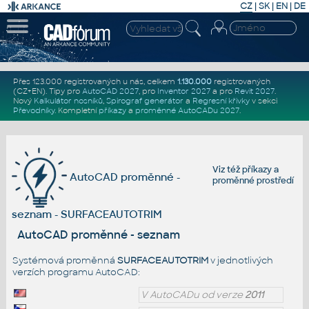
CZ
|
SK
|
EN
|
DE
Přes 123.000 registrovaných u nás, celkem
1.130.000
registrovaných
(CZ+EN)
. Tipy pro
AutoCAD 2027
, pro
Inventor 2027
a pro
Revit 2027
.
Nový
Kalkulátor nosníků
,
Spirograf generátor
a
Regresní křivky
v sekci
Převodníky
.
Kompletní
příkazy
a
proměnné AutoCADu 2027
.
Viz též
příkazy
a
AutoCAD proměnné -
proměnné prostředí
seznam - SURFACEAUTOTRIM
AutoCAD proměnné - seznam
Systémová proměnná
SURFACEAUTOTRIM
v jednotlivých
verzích programu AutoCAD:
V AutoCADu od verze
2011