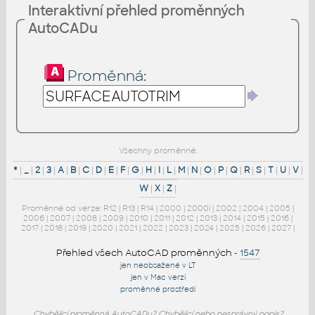
Interaktivní přehled proměnných
AutoCADu
Proměnná:
Všechny proměnné:
*
|
_
|
2
|
3
|
A
|
B
|
C
|
D
|
E
|
F
|
G
|
H
|
I
|
L
|
M
|
N
|
O
|
P
|
Q
|
R
|
S
|
T
|
U
|
V
|
W
|
X
|
Z
|
Proměnné od verze:
R12
|
R13
|
R14
|
2000
|
2000i
|
2002
|
2004
|
2005
|
2006
|
2007
|
2008
|
2009
|
2010
|
2011
|
2012
|
2013
|
2014
|
2015
|
2016
|
2017
|
2018
|
2019
|
2020
|
2021
|
2022
|
2023
|
2024
|
2025
|
2026
|
2027
|
Přehled všech AutoCAD proměnných
-
1547
jen neobsažené v LT
jen v Mac verzi
proměnné prostředí
Chybějící proměnná AutoCADu? Chybějící nebo nesprávný popis?