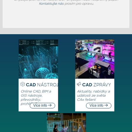
Kontaktujte nás
prosím pro opravu.
CAD
NÁSTROJE
CAD
ZPRÁVY
Online CAD, BIM a
Aktuality, nabídky a
GIS nástroje,
události ze světa
převodníky,
CAx řešení
prohlížeče
Více info
Více info