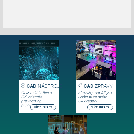
CAD
NÁSTROJE
CAD
ZPRÁVY
Online CAD, BIM a
Aktuality, nabídky a
GIS nástroje,
události ze světa
převodníky,
CAx řešení
prohlížeče
Více info
Více info