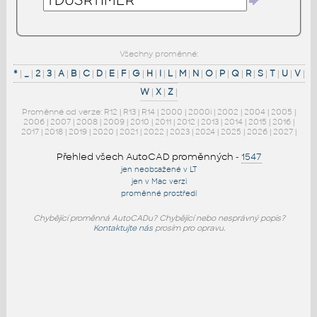
Všechny proměnné:
*
|
_
|
2
|
3
|
A
|
B
|
C
|
D
|
E
|
F
|
G
|
H
|
I
|
L
|
M
|
N
|
O
|
P
|
Q
|
R
|
S
|
T
|
U
|
V
|
W
|
X
|
Z
|
Proměnné od verze:
R12
|
R13
|
R14
|
2000
|
2000i
|
2002
|
2004
|
2005
|
2006
|
2007
|
2008
|
2009
|
2010
|
2011
|
2012
|
2013
|
2014
|
2015
|
2016
|
2017
|
2018
|
2019
|
2020
|
2021
|
2022
|
2023
|
2024
|
2025
|
2026
|
2027
|
Přehled všech AutoCAD proměnných
-
1547
jen neobsažené v LT
jen v Mac verzi
proměnné prostředí
Chybějící proměnná AutoCADu? Chybějící nebo nesprávný popis?
Kontaktujte nás
prosím pro opravu.