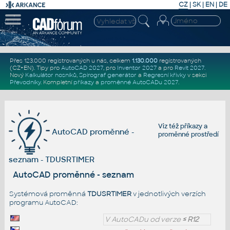
CZ
|
SK
|
EN
|
DE
Přes 123.000 registrovaných u nás, celkem
1.130.000
registrovaných
(CZ+EN)
. Tipy pro
AutoCAD 2027
, pro
Inventor 2027
a pro
Revit 2027
.
Nový
Kalkulátor nosníků
,
Spirograf generátor
a
Regresní křivky
v sekci
Převodníky
.
Kompletní
příkazy
a
proměnné AutoCADu 2027
.
Viz též
příkazy
a
AutoCAD proměnné -
proměnné prostředí
seznam - TDUSRTIMER
AutoCAD proměnné - seznam
Systémová proměnná
TDUSRTIMER
v jednotlivých verzích
programu AutoCAD:
V AutoCADu od verze
≤ R12