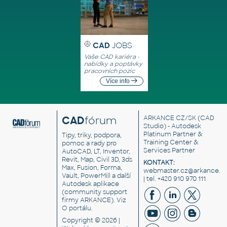
CAD
JOBS
Vaše CAD kariéra -
nabídky a poptávky
pracovních pozic
Více info
CAD
fórum
ARKANCE CZ/SK
(CAD
Studio) - Autodesk
Platinum Partner &
Tipy, triky, podpora,
Training Center &
pomoc a rady pro
Services Partner
AutoCAD, LT, Inventor,
Revit, Map, Civil 3D, 3ds
KONTAKT:
Max, Fusion, Forma,
webmaster.cz@arkance.w
Vault, PowerMill a další
| tel. +420 910 970 111
Autodesk aplikace
(community support
firmy ARKANCE). Viz
O portálu
.
Copyright © 2026 |