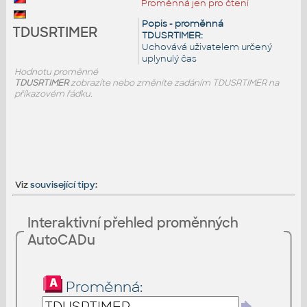
Proměnná jen pro čtení
Popis - proměnná
TDUSRTIMER
TDUSRTIMER:
Uchovává uživatelem určený
uplynulý čas
Hodnotu proměnné
TDUSRTIMER
zobrazíte nebo změníte zadáním TDUSRTIMER na
příkazovém řádku.
Viz
související tipy
:
Interaktivní přehled proměnných
AutoCADu
Proměnná: