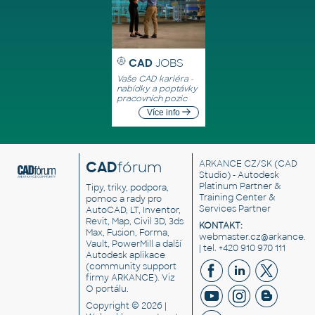
CAD
JOBS
Vaše CAD kariéra -
nabídky a poptávky
pracovních pozic
Více info
CAD
fórum
ARKANCE CZ/SK
(CAD
Studio) - Autodesk
Platinum Partner &
Tipy, triky, podpora,
Training Center &
pomoc a rady pro
Services Partner
AutoCAD, LT, Inventor,
Revit, Map, Civil 3D, 3ds
KONTAKT:
Max, Fusion, Forma,
webmaster.cz@arkance.w
Vault, PowerMill a další
| tel. +420 910 970 111
Autodesk aplikace
(community support
firmy ARKANCE). Viz
O portálu
.
Copyright © 2026 |