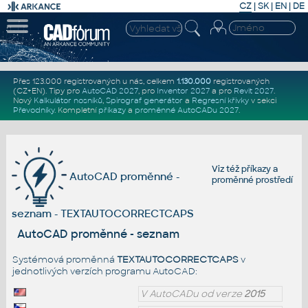
CZ
|
SK
|
EN
|
DE
Přes 123.000 registrovaných u nás, celkem
1.130.000
registrovaných
(CZ+EN)
. Tipy pro
AutoCAD 2027
, pro
Inventor 2027
a pro
Revit 2027
.
Nový
Kalkulátor nosníků
,
Spirograf generátor
a
Regresní křivky
v sekci
Převodníky
.
Kompletní
příkazy
a
proměnné AutoCADu 2027
.
Viz též
příkazy
a
AutoCAD proměnné -
proměnné prostředí
seznam - TEXTAUTOCORRECTCAPS
AutoCAD proměnné - seznam
Systémová proměnná
TEXTAUTOCORRECTCAPS
v
jednotlivých verzích programu AutoCAD:
V AutoCADu od verze
2015