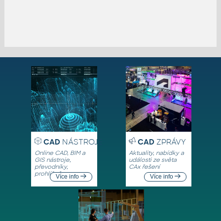
CAD
NÁSTROJE
CAD
ZPRÁVY
Online CAD, BIM a
Aktuality, nabídky a
GIS nástroje,
události ze světa
převodníky,
CAx řešení
prohlížeče
Více info
Více info