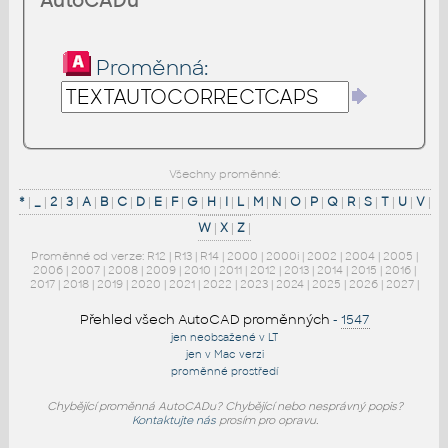
AutoCADu
Proměnná:
Všechny proměnné:
*
|
_
|
2
|
3
|
A
|
B
|
C
|
D
|
E
|
F
|
G
|
H
|
I
|
L
|
M
|
N
|
O
|
P
|
Q
|
R
|
S
|
T
|
U
|
V
|
W
|
X
|
Z
|
Proměnné od verze:
R12
|
R13
|
R14
|
2000
|
2000i
|
2002
|
2004
|
2005
|
2006
|
2007
|
2008
|
2009
|
2010
|
2011
|
2012
|
2013
|
2014
|
2015
|
2016
|
2017
|
2018
|
2019
|
2020
|
2021
|
2022
|
2023
|
2024
|
2025
|
2026
|
2027
|
Přehled všech AutoCAD proměnných
-
1547
jen neobsažené v LT
jen v Mac verzi
proměnné prostředí
Chybějící proměnná AutoCADu? Chybějící nebo nesprávný popis?
Kontaktujte nás
prosím pro opravu.