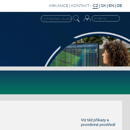
ARKANCE
|
KONTAKT
-
CZ
|
SK
|
EN
|
DE
Viz též
příkazy
a
proměnné prostředí