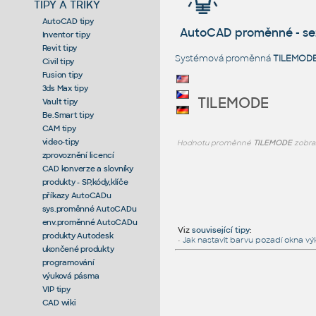
TIPY A TRIKY
AutoCAD tipy
AutoCAD proměnné - s
Inventor tipy
Revit tipy
Systémová proměnná
TILEMOD
Civil tipy
Fusion tipy
3ds Max tipy
TILEMODE
Vault tipy
Be.Smart tipy
CAM tipy
video-tipy
Hodnotu proměnné
TILEMODE
zobra
zprovoznění licencí
CAD konverze a slovníky
produkty - SP,kódy,klíče
příkazy AutoCADu
sys.proměnné AutoCADu
env.proměnné AutoCADu
Viz
související tipy
:
produkty Autodesk
•
Jak nastavit barvu pozadí okna vý
ukončené produkty
programování
výuková pásma
VIP tipy
CAD wiki