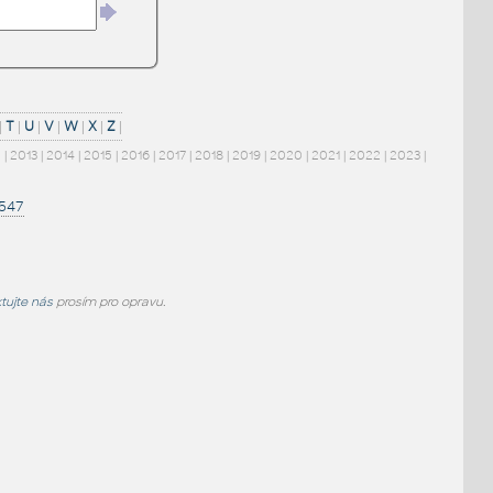
|
T
|
U
|
V
|
W
|
X
|
Z
|
2
|
2013
|
2014
|
2015
|
2016
|
2017
|
2018
|
2019
|
2020
|
2021
|
2022
|
2023
|
1547
tujte nás
prosím pro opravu.