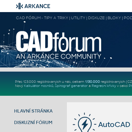
CAD FÓRUM - TIPY A TRIKY | UTILITY | DISKUZE | BLOKY |
Přes 123.000 registrovaných u nás, celkem
1.130.000
registrovaných (C
Nový
Kalkulátor nosníků
,
Spirograf generátor
a
Regresní křivky
v sekci
P
HLAVNÍ STRÁNKA
DISKUZNÍ FÓRUM
AutoCAD 