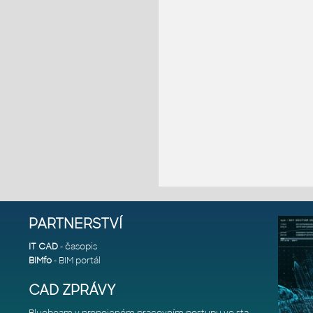
PARTNERSTVÍ
IT CAD
- časopis
BIMfo
- BIM portál
CAD ZPRÁVY