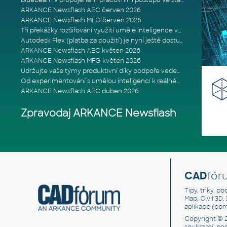
Bluebeam v propojeném pracovním postupu ve stavebnictví: Proč je int
ARKANCE Newsflash AEC červen 2026
ARKANCE Newsflash MFG červen 2026
Tři překážky rozšiřování využití umělé inteligence ve stavebním prům
Autodesk Flex (platba za použití) je nyní ještě dostupnější
ARKANCE Newsflash AEC květen 2026
ARKANCE Newsflash MFG květen 2026
Udržujte vaše týmy produktivní díky podpoře vedené odborníky
Od experimentování s umělou inteligencí k reálnému dopadu na podniká
ARKANCE Newsflash AEC duben 2026
Zpravodaj ARKANCE Newsflash
CAD
fór
Tipy, triky, p
Map, Civil 3D,
aplikace (co
Copyright © 