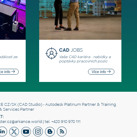
CAD
JOBS
události ze
Vaše CAD kariéra - nabídky a
poptávky pracovních pozic
ce info
Více info
E CZ/SK
(CAD Studio) - Autodesk Platinum Partner & Training
& Services Partner
T:
er.cz@arkance.world | tel. +420 910 970 111