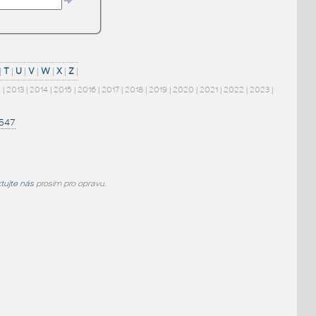
|
T
|
U
|
V
|
W
|
X
|
Z
|
2
|
2013
|
2014
|
2015
|
2016
|
2017
|
2018
|
2019
|
2020
|
2021
|
2022
|
2023
|
1547
tujte nás
prosím pro opravu.