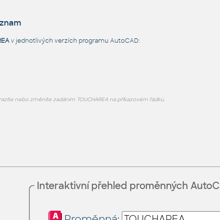
eznam
REA
v jednotlivých verzích programu AutoCAD:
azíte nebo změníte zadáním TOUCHAREA na příkazovém řádku.
Interaktivní přehled proměnných Auto
Proměnná: