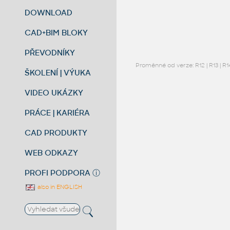
DOWNLOAD
CAD+BIM BLOKY
PŘEVODNÍKY
Proměnné od verze:
R12
|
R13
|
R1
ŠKOLENÍ | VÝUKA
VIDEO UKÁZKY
PRÁCE | KARIÉRA
CAD PRODUKTY
WEB ODKAZY
PROFI PODPORA
ⓘ
also in ENGLISH