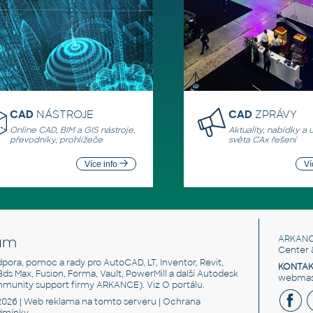
CAD
NÁSTROJE
CAD
ZPRÁVY
Online CAD, BIM a GIS nástroje,
Aktuality, nabídky a 
převodníky, prohlížeče
světa CAx řešení
Více info
Ví
um
ARKANC
Center 
odpora, pomoc a rady pro AutoCAD, LT, Inventor, Revit,
KONTAK
 3ds Max, Fusion, Forma, Vault, PowerMill a další Autodesk
webmast
mmunity support firmy ARKANCE). Viz
O portálu
.
2026 |
Web reklama
na tomto serveru |
Ochrana