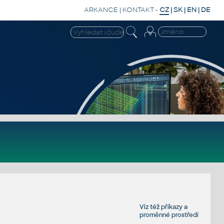
ARKANCE
|
KONTAKT
-
CZ
|
SK
|
EN
|
DE
Viz též
příkazy
a
proměnné prostředí