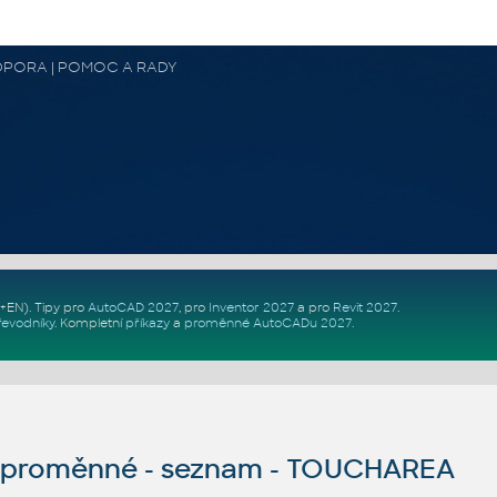
 PODPORA | POMOC A RADY
Z+EN)
. Tipy pro
AutoCAD 2027
, pro
Inventor 2027
a pro
Revit 2027
.
řevodníky
.
Kompletní
příkazy
a
proměnné AutoCADu 2027
.
proměnné - seznam - TOUCHAREA