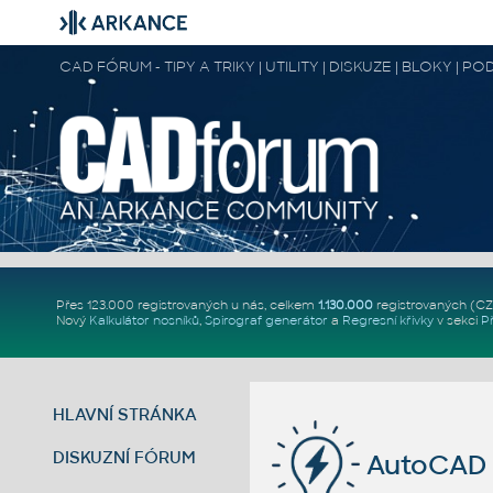
CAD FÓRUM - TIPY A TRIKY | UTILITY | DISKUZE | BLOKY |
Přes 123.000 registrovaných u nás, celkem
1.130.000
registrovaných (C
Nový
Kalkulátor nosníků
,
Spirograf generátor
a
Regresní křivky
v sekci
P
HLAVNÍ STRÁNKA
DISKUZNÍ FÓRUM
AutoCAD 