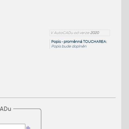
V AutoCADu od verze
2020
Popis - proměnná TOUCHAREA:
Popis bude doplněn
CADu