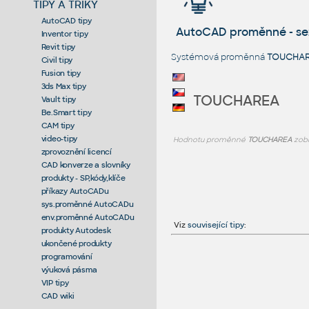
TIPY A TRIKY
AutoCAD tipy
AutoCAD proměnné - s
Inventor tipy
Revit tipy
Systémová proměnná
TOUCHA
Civil tipy
Fusion tipy
3ds Max tipy
TOUCHAREA
Vault tipy
Be.Smart tipy
CAM tipy
video-tipy
Hodnotu proměnné
TOUCHAREA
zobr
zprovoznění licencí
CAD konverze a slovníky
produkty - SP,kódy,klíče
příkazy AutoCADu
sys.proměnné AutoCADu
env.proměnné AutoCADu
Viz
související tipy
:
produkty Autodesk
ukončené produkty
programování
výuková pásma
VIP tipy
CAD wiki