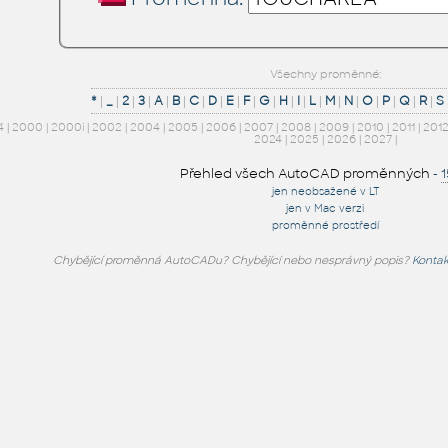
Všechny proměnné:
*
|
_
|
2
|
3
|
A
|
B
|
C
|
D
|
E
|
F
|
G
|
H
|
I
|
L
|
M
|
N
|
O
|
P
|
Q
|
R
|
S
4
|
2000
|
2000i
|
2002
|
2004
|
2005
|
2006
|
2007
|
2008
|
2009
|
2010
|
2011
|
201
2024
|
2025
|
2026
|
2027
|
Přehled všech AutoCAD proměnných
-
jen neobsažené v LT
jen v Mac verzi
proměnné prostředí
Chybějící proměnná AutoCADu? Chybějící nebo nesprávný popis?
Kontak