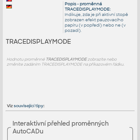
Popis - proměnná
TRACEDISPLAYMODE:
Indikuje, zda je při aktivní stopě
zobrazen efekt pauzovacího
papíru (v popředí) nebo ne (v
pozadí).
TRACEDISPLAYMODE
Hodnotu proměnné
TRACEDISPLAYMODE
zobrazíte nebo
změníte zadáním TRACEDISPLAYMODE na příkazovém řádku.
Viz
související tipy
:
Interaktivní přehled proměnných
AutoCADu