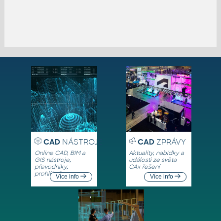
CAD
NÁSTROJE
CAD
ZPRÁVY
Online CAD, BIM a
Aktuality, nabídky a
GIS nástroje,
události ze světa
převodníky,
CAx řešení
prohlížeče
Více info
Více info