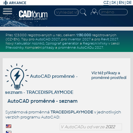
CZ
|
SK
|
EN
|
DE
Přes 123.000 registrovaných u nás, celkem
1.130.000
registrovaných
(CZ+EN)
. Tipy pro
AutoCAD 2027
, pro
Inventor 2027
a pro
Revit 2027
.
Nový
Kalkulátor nosníků
,
Spirograf generátor
a
Regresní křivky
v sekci
Převodníky
.
Kompletní
příkazy
a
proměnné AutoCADu 2027
.
Viz též
příkazy
a
AutoCAD proměnné -
proměnné prostředí
seznam - TRACEDISPLAYMODE
AutoCAD proměnné - seznam
Systémová proměnná
TRACEDISPLAYMODE
v jednotlivých
verzích programu AutoCAD:
V AutoCADu od verze
2022