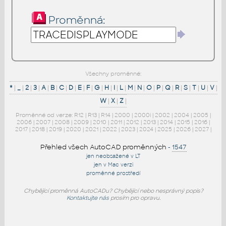
Proměnná:
Všechny proměnné:
*
|
_
|
2
|
3
|
A
|
B
|
C
|
D
|
E
|
F
|
G
|
H
|
I
|
L
|
M
|
N
|
O
|
P
|
Q
|
R
|
S
|
T
|
U
|
V
|
W
|
X
|
Z
|
Proměnné od verze:
R12
|
R13
|
R14
|
2000
|
2000i
|
2002
|
2004
|
2005
|
2006
|
2007
|
2008
|
2009
|
2010
|
2011
|
2012
|
2013
|
2014
|
2015
|
2016
|
2017
|
2018
|
2019
|
2020
|
2021
|
2022
|
2023
|
2024
|
2025
|
2026
|
2027
|
Přehled všech AutoCAD proměnných
-
1547
jen neobsažené v LT
jen v Mac verzi
proměnné prostředí
Chybějící proměnná AutoCADu? Chybějící nebo nesprávný popis?
Kontaktujte nás
prosím pro opravu.