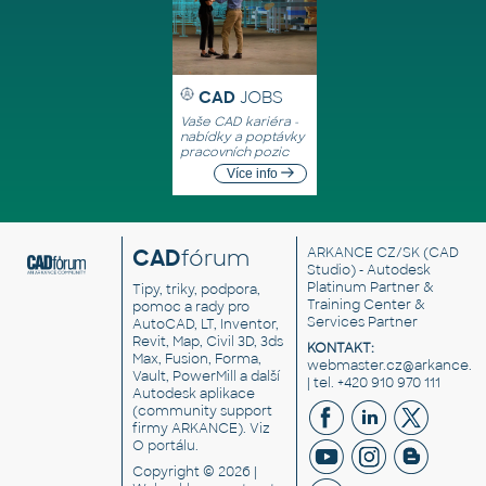
CAD
JOBS
Vaše CAD kariéra -
nabídky a poptávky
pracovních pozic
Více info
CAD
fórum
ARKANCE CZ/SK
(CAD
Studio) - Autodesk
Platinum Partner &
Tipy, triky, podpora,
Training Center &
pomoc a rady pro
Services Partner
AutoCAD, LT, Inventor,
Revit, Map, Civil 3D, 3ds
KONTAKT:
Max, Fusion, Forma,
webmaster.cz@arkance.w
Vault, PowerMill a další
| tel. +420 910 970 111
Autodesk aplikace
(community support
firmy ARKANCE). Viz
O portálu
.
Copyright © 2026 |